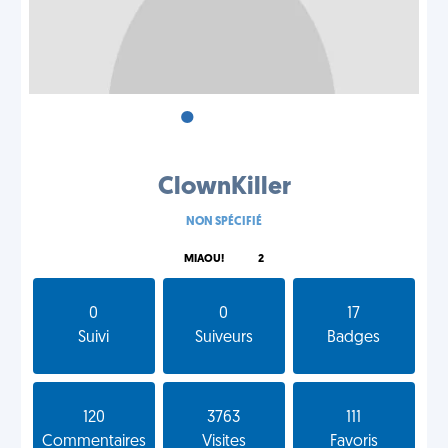
•
•
•
ClownKiller
NON SPÉCIFIÉ
MIAOU!
2
0
0
17
Suivi
Suiveurs
Badges
120
3763
111
Commentaires
Visites
Favoris