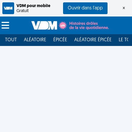
VDM pour mobile
Ouvrir dans l'app
×
Gratuit
TOUT
ALÉATOIRE
ÉPICÉE
ALÉATOIRE ÉPICÉE
LE TO