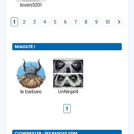
lovers5201
1
2
3
4
5
6
7
8
9
10
MIAOUTÉ !
le barbare
UnNinja14
1
CLOWNKILLER - SES BADGES VDM