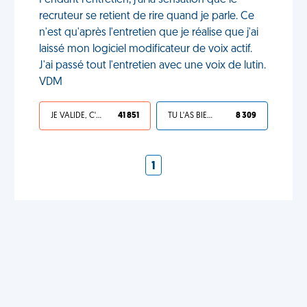
Pendant l'entretien, j'ai la sensation que le
recruteur se retient de rire quand je parle. Ce
n'est qu'après l'entretien que je réalise que j'ai
laissé mon logiciel modificateur de voix actif.
J'ai passé tout l'entretien avec une voix de lutin.
VDM
JE VALIDE, C'EST UNE VDM
41 851
TU L'AS BIEN MÉRITÉ
8 309
1