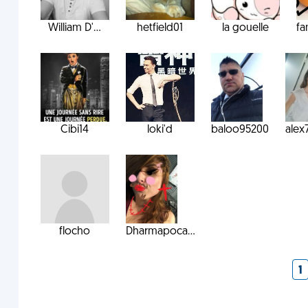
William D'...
hetfield01
la gouelle
fa
Cibi14
loki'd
baloo95200
alex
flocho
Dharmapoca...
1