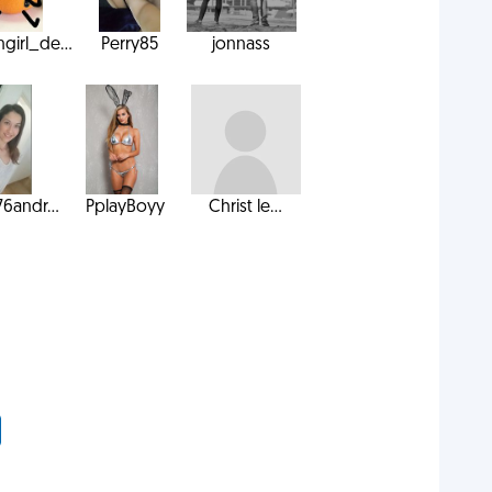
ngirl_de...
Perry85
jonnass
76andr...
PplayBoyy
Christ le...