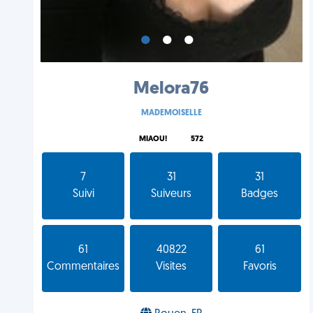
•
•
•
Melora76
MADEMOISELLE
MIAOU!
572
7
31
31
Suivi
Suiveurs
Badges
61
40822
61
Commentaires
Visites
Favoris