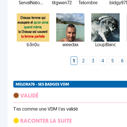
ServalNato...
titgwen72
Telombre
bidgy97
b3n0u
weedax
LoupBlanc
1
2
3
4
5
6
MELORA76 - SES BADGES VDM
VALIDÉ
T'es comme une VDM t'es validé
RACONTER LA SUITE