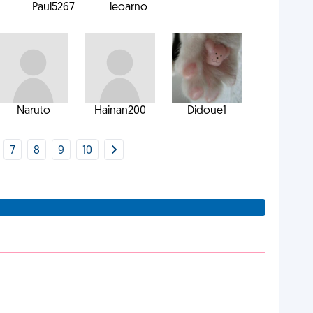
1
Paul5267
leoarno
Naruto
Hainan200
Didoue1
7
8
9
10