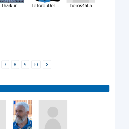
Tharkun
LeTorduDeL...
helios4505
7
8
9
10