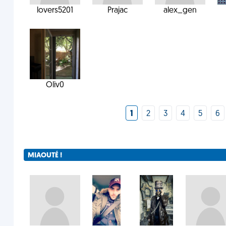
lovers5201
Prajac
alex_gen
Oliv0
1
2
3
4
5
6
MIAOUTÉ !