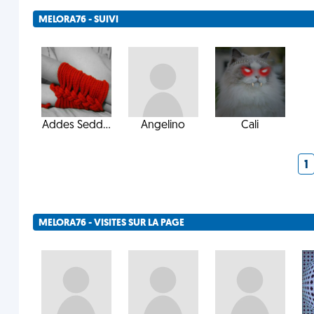
MELORA76 - SUIVI
Addes Sedd...
Angelino
Cali
1
MELORA76 - VISITES SUR LA PAGE