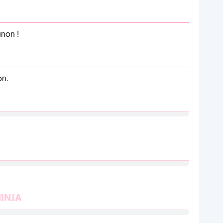
non !
on.
NINJA