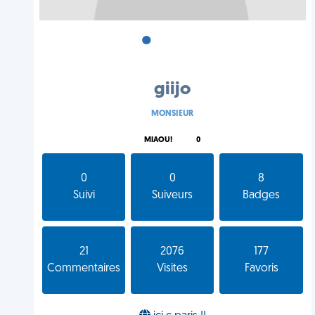
•
•
•
giijo
MONSIEUR
MIAOU!
0
0
0
8
Suivi
Suiveurs
Badges
21
2076
177
Commentaires
Visites
Favoris