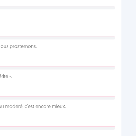
 nous prosternons.
ité -.
é ou modéré, c'est encore mieux.