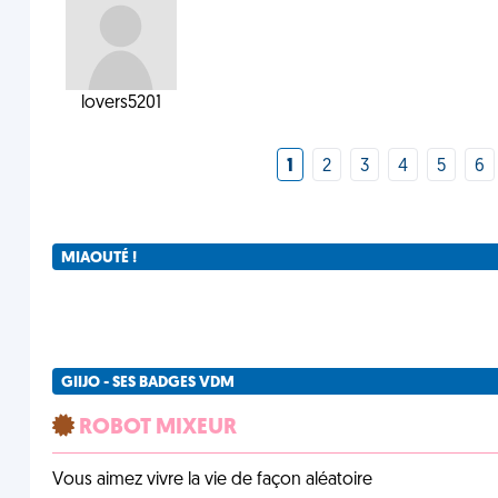
lovers5201
1
2
3
4
5
6
MIAOUTÉ !
GIIJO - SES BADGES VDM
ROBOT MIXEUR
Vous aimez vivre la vie de façon aléatoire