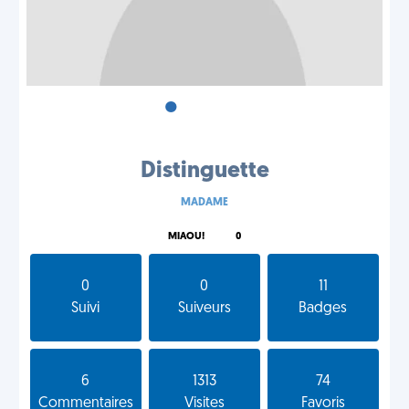
•
•
•
Distinguette
MADAME
MIAOU!
0
0
0
11
Suivi
Suiveurs
Badges
6
1313
74
Commentaires
Visites
Favoris