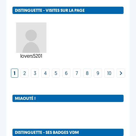
DISTINGUETTE - VISITES SUR LA PAGE
lovers5201
1
2
3
4
5
6
7
8
9
10
MIAOUTÉ !
DISTINGUETTE - SES BADGES VDM