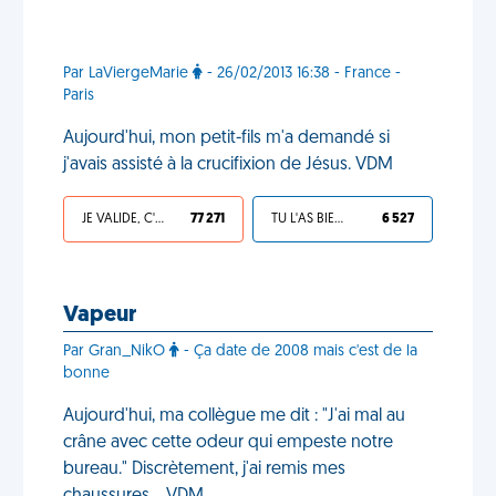
Par LaViergeMarie
- 26/02/2013 16:38 - France -
Paris
Aujourd'hui, mon petit-fils m'a demandé si
j'avais assisté à la crucifixion de Jésus. VDM
JE VALIDE, C'EST UNE VDM
77 271
TU L'AS BIEN MÉRITÉ
6 527
Vapeur
Par Gran_NikO
- Ça date de 2008 mais c'est de la
bonne
Aujourd'hui, ma collègue me dit : "J'ai mal au
crâne avec cette odeur qui empeste notre
bureau." Discrètement, j'ai remis mes