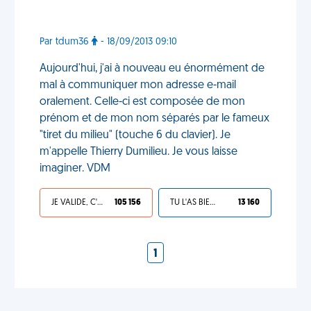
Par tdum36
- 18/09/2013 09:10
Aujourd'hui, j'ai à nouveau eu énormément de
mal à communiquer mon adresse e-mail
oralement. Celle-ci est composée de mon
prénom et de mon nom séparés par le fameux
"tiret du milieu" (touche 6 du clavier). Je
m'appelle Thierry Dumilieu. Je vous laisse
imaginer. VDM
JE VALIDE, C'EST UNE VDM
105 156
TU L'AS BIEN MÉRITÉ
13 160
1