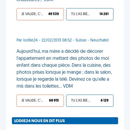
chaussures… VDM
JE VALIDE, C'EST UNE VDM
49 539
TU L'AS BIEN MÉRITÉ
14 261
Par lodiie24 - 22/02/2013 08:52 - Suisse - Neuchatel
Aujourd'hui, ma mère a décidé de décorer
l'appartement en mettant des photos de moi
enfant dans chaque pièce. Dans la cuisine, des
photos prises lorsque je mange ; dans le salon,
lorsque je regarde la télé. Devinez ce qu'elle a
mis dans les toilettes... VDM
JE VALIDE, C'EST UNE VDM
68 915
TU L'AS BIEN MÉRITÉ
6 129
LODIIE24 NOUS EN DIT PLUS