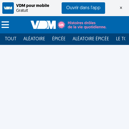
VDM pour mobile
Ouvrir dans l'app
×
Gratuit
TOUT
ALÉATOIRE
ÉPICÉE
ALÉATOIRE ÉPICÉE
LE TO