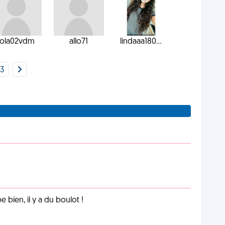
lola02vdm
allo71
lindaaa180...
3
e bien, il y a du boulot !