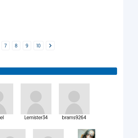
7
8
9
10
el
Lemister34
brams9264