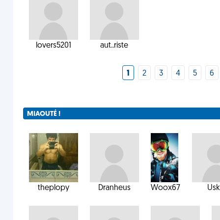
lovers5201
aut..riste
1
2
3
4
5
6
MIAOUTÉ !
theplopy
Dranheus
Woox67
Usk