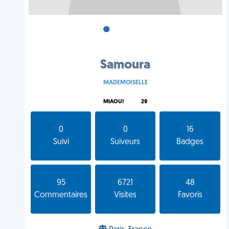
•
•
•
Samoura
MADEMOISELLE
MIAOU!
29
0
0
16
Suivi
Suiveurs
Badges
95
6721
48
Commentaires
Visites
Favoris