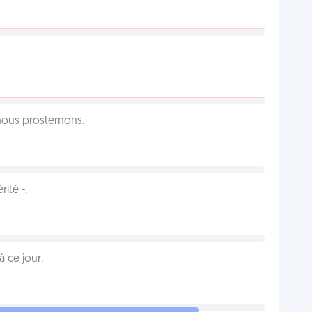
 nous prosternons.
ité -.
 ce jour.