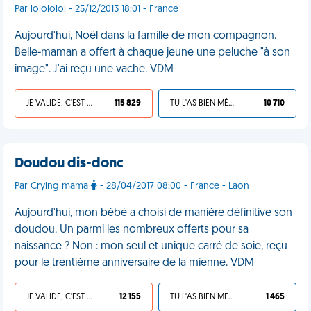
Par lolololol - 25/12/2013 18:01 - France
Aujourd'hui, Noël dans la famille de mon compagnon.
Belle-maman a offert à chaque jeune une peluche "à son
image". J'ai reçu une vache. VDM
JE VALIDE, C'EST UNE VDM
115 829
TU L'AS BIEN MÉRITÉ
10 710
Doudou dis-donc
Par Crying mama
- 28/04/2017 08:00 - France - Laon
Aujourd'hui, mon bébé a choisi de manière définitive son
doudou. Un parmi les nombreux offerts pour sa
naissance ? Non : mon seul et unique carré de soie, reçu
pour le trentième anniversaire de la mienne. VDM
JE VALIDE, C'EST UNE VDM
12 155
TU L'AS BIEN MÉRITÉ
1 465