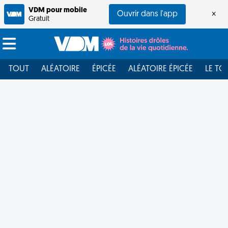
VDM pour mobile
Ouvrir dans l'app
×
Gratuit
TOUT
ALÉATOIRE
ÉPICÉE
ALÉATOIRE ÉPICÉE
LE TO