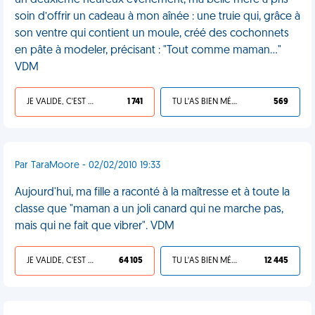
un deuxième heureux événement, ma belle mère a pris
soin d’offrir un cadeau à mon aînée : une truie qui, grâce à
son ventre qui contient un moule, créé des cochonnets
en pâte à modeler, précisant : "Tout comme maman…"
VDM
JE VALIDE, C'EST UNE VDM
1 741
TU L'AS BIEN MÉRITÉ
569
Par TaraMoore - 02/02/2010 19:33
Aujourd'hui, ma fille a raconté à la maîtresse et à toute la
classe que "maman a un joli canard qui ne marche pas,
mais qui ne fait que vibrer". VDM
JE VALIDE, C'EST UNE VDM
64 105
TU L'AS BIEN MÉRITÉ
12 445