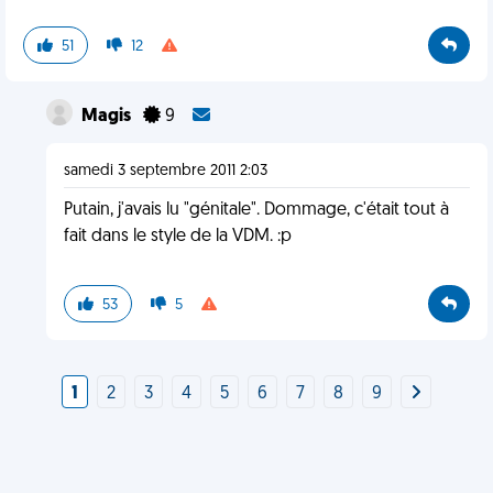
51
12
Magis
9
samedi 3 septembre 2011 2:03
Putain, j'avais lu "génitale". Dommage, c'était tout à
fait dans le style de la VDM. :p
53
5
1
2
3
4
5
6
7
8
9