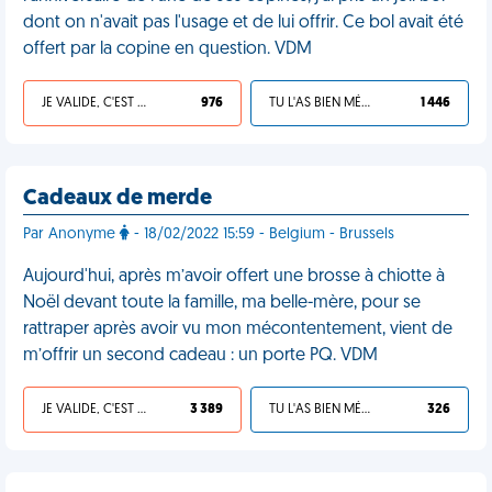
dont on n'avait pas l'usage et de lui offrir. Ce bol avait été
offert par la copine en question. VDM
JE VALIDE, C'EST UNE VDM
976
TU L'AS BIEN MÉRITÉ
1 446
Cadeaux de merde
Par Anonyme
- 18/02/2022 15:59 - Belgium - Brussels
Aujourd'hui, après m’avoir offert une brosse à chiotte à
Noël devant toute la famille, ma belle-mère, pour se
rattraper après avoir vu mon mécontentement, vient de
m’offrir un second cadeau : un porte PQ. VDM
JE VALIDE, C'EST UNE VDM
3 389
TU L'AS BIEN MÉRITÉ
326