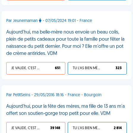
Par Jeunemaman
- 07/05/2024 19:01 - France
Aujourd'hui, ma belle-mère nous envoie un beau colis,
plein de petits cadeaux pour toute la famille pour fêter la
naissance du petit dernier. Pour moi ? Elle m'offre un pot
de crème antirides. VDM
JE VALIDE, C'EST UNE VDM
651
TU L'AS BIEN MÉRITÉ
323
Par PetitSeins - 29/05/2016 18:16 - France - Bourgoin
Aujourd'hui, pour la fête des mères, ma fille de 13 ans m'a
offert son soutien-gorge trop petit pour elle. VDM
JE VALIDE, C'EST UNE VDM
39 148
TU L'AS BIEN MÉRITÉ
2 814