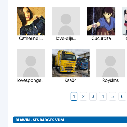
Catherine1...
love-elija...
Cucurbita
lovesponge...
Kaa04
Roysims
1
2
3
4
5
6
BLAWIN - SES BADGES VDM