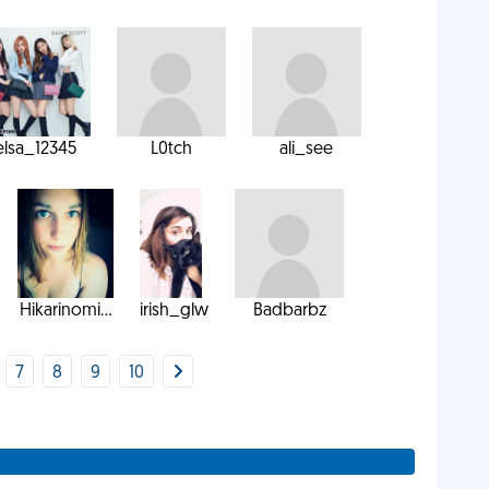
elsa_12345
L0tch
ali_see
Hikarinomi...
irish_glw
Badbarbz
7
8
9
10