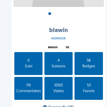
•
•
•
blawin
MONSIEUR
MIAOU!
115
0
4
58
Suivi
Suiveurs
Badges
119
10501
53
Commentaires
Visites
Favoris