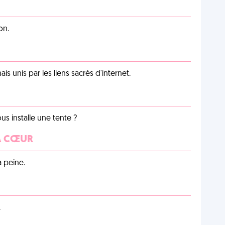
on.
unis par les liens sacrés d'internet.
us installe une tente ?
 À CŒUR
a peine.
.