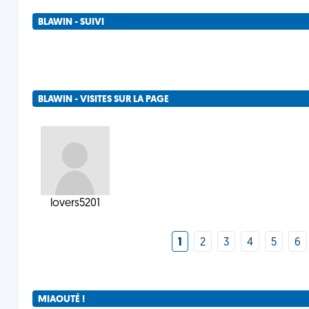
BLAWIN - SUIVI
BLAWIN - VISITES SUR LA PAGE
lovers5201
1
2
3
4
5
6
MIAOUTÉ !