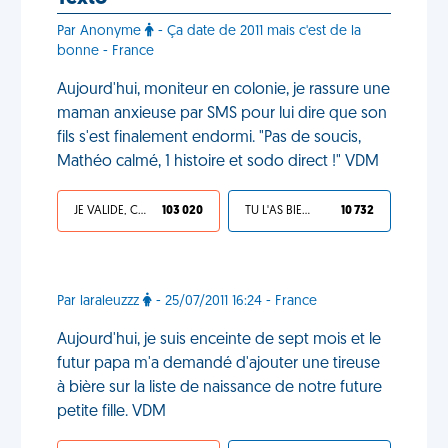
Par Anonyme
- Ça date de 2011 mais c'est de la
bonne - France
Aujourd'hui, moniteur en colonie, je rassure une
maman anxieuse par SMS pour lui dire que son
fils s'est finalement endormi. "Pas de soucis,
Mathéo calmé, 1 histoire et sodo direct !" VDM
JE VALIDE, C'EST UNE VDM
103 020
TU L'AS BIEN MÉRITÉ
10 732
Par laraleuzzz
- 25/07/2011 16:24 - France
Aujourd'hui, je suis enceinte de sept mois et le
futur papa m'a demandé d'ajouter une tireuse
à bière sur la liste de naissance de notre future
petite fille. VDM