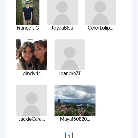
François.G
JoyauBleu
ColorLolip...
ciindy44
Leandre311
JackieCara...
Maya160820...
1