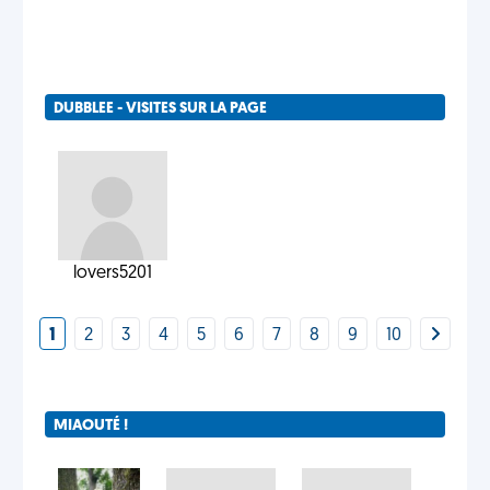
DUBBLEE - VISITES SUR LA PAGE
lovers5201
1
2
3
4
5
6
7
8
9
10
MIAOUTÉ !