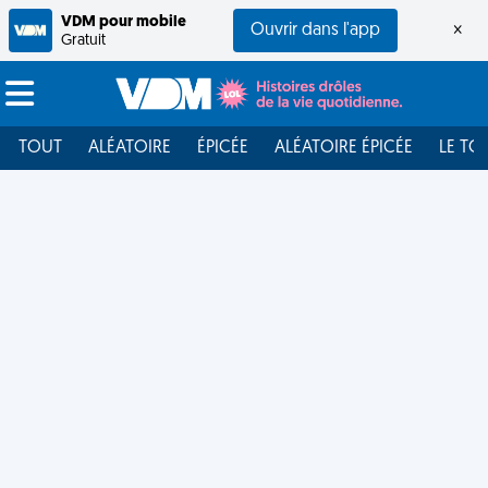
VDM pour mobile
Ouvrir dans l'app
×
Gratuit
TOUT
ALÉATOIRE
ÉPICÉE
ALÉATOIRE ÉPICÉE
LE TO