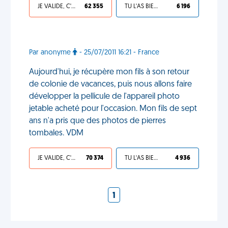
JE VALIDE, C'EST UNE VDM
62 355
TU L'AS BIEN MÉRITÉ
6 196
Par anonyme
- 25/07/2011 16:21 - France
Aujourd'hui, je récupère mon fils à son retour
de colonie de vacances, puis nous allons faire
développer la pellicule de l'appareil photo
jetable acheté pour l'occasion. Mon fils de sept
ans n'a pris que des photos de pierres
tombales. VDM
JE VALIDE, C'EST UNE VDM
70 374
TU L'AS BIEN MÉRITÉ
4 936
1