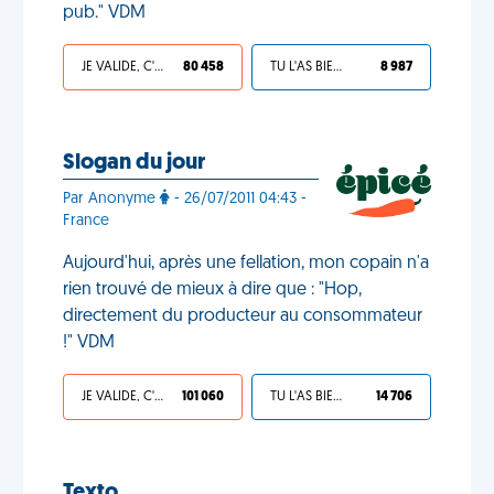
pub." VDM
JE VALIDE, C'EST UNE VDM
80 458
TU L'AS BIEN MÉRITÉ
8 987
Slogan du jour
Par Anonyme
- 26/07/2011 04:43 -
France
Aujourd'hui, après une fellation, mon copain n'a
rien trouvé de mieux à dire que : "Hop,
directement du producteur au consommateur
!" VDM
JE VALIDE, C'EST UNE VDM
101 060
TU L'AS BIEN MÉRITÉ
14 706
Texto