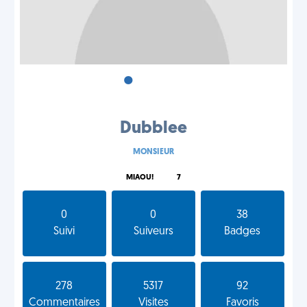
•
•
•
Dubblee
MONSIEUR
MIAOU!
7
0
0
38
Suivi
Suiveurs
Badges
278
5317
92
Commentaires
Visites
Favoris