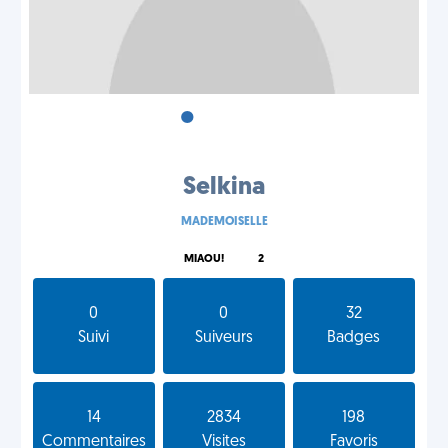
•
•
•
Selkina
MADEMOISELLE
MIAOU!
2
0
0
32
Suivi
Suiveurs
Badges
14
2834
198
Commentaires
Visites
Favoris