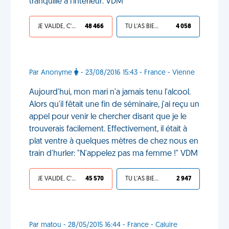
tranquille à l'intérieur. VDM
JE VALIDE, C'EST UNE VDM
48 466
TU L'AS BIEN MÉRITÉ
4 058
Par Anonyme
- 23/08/2016 15:43 - France - Vienne
Aujourd'hui, mon mari n'a jamais tenu l'alcool.
Alors qu'il fêtait une fin de séminaire, j'ai reçu un
appel pour venir le chercher disant que je le
trouverais facilement. Effectivement, il était à
plat ventre à quelques mètres de chez nous en
train d'hurler: "N'appelez pas ma femme !" VDM
JE VALIDE, C'EST UNE VDM
45 570
TU L'AS BIEN MÉRITÉ
2 947
Par matou - 28/05/2015 16:44 - France - Caluire