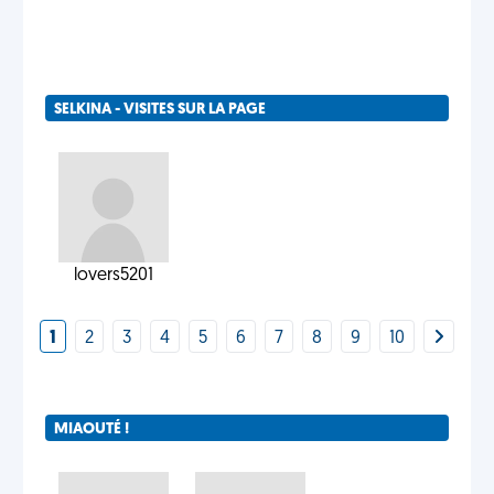
SELKINA - VISITES SUR LA PAGE
lovers5201
1
2
3
4
5
6
7
8
9
10
MIAOUTÉ !