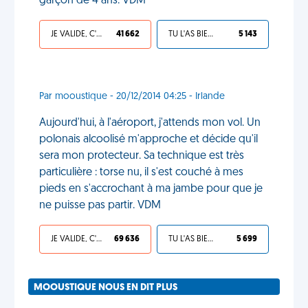
garçon de 4 ans. VDM
JE VALIDE, C'EST UNE VDM
41 662
TU L'AS BIEN MÉRITÉ
5 143
Par mooustique - 20/12/2014 04:25 - Irlande
Aujourd'hui, à l'aéroport, j'attends mon vol. Un
polonais alcoolisé m'approche et décide qu'il
sera mon protecteur. Sa technique est très
particulière : torse nu, il s'est couché à mes
pieds en s'accrochant à ma jambe pour que je
ne puisse pas partir. VDM
JE VALIDE, C'EST UNE VDM
69 636
TU L'AS BIEN MÉRITÉ
5 699
MOOUSTIQUE NOUS EN DIT PLUS