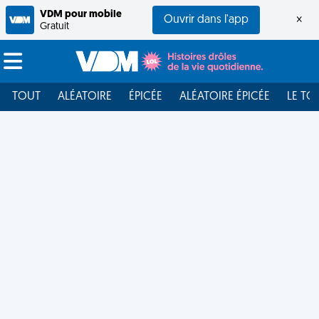
VDM pour mobile
Ouvrir dans l'app
×
Gratuit
TOUT
ALÉATOIRE
ÉPICÉE
ALÉATOIRE ÉPICÉE
LE TO