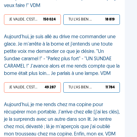
veux faire !" VDM
JE VALIDE, C'EST UNE VDM
150 024
TU L'AS BIEN MÉRITÉ
18 819
Aujourd'hui, je suis allé au drive me commander une
glace. Je m'arrête à la borne et j'entends une toute
petite voix me demander ce que je désire. "Un
Sundae caramel !" - "Parlez plus fort" - "UN SUNDAE
CARAMEL !" J'avance alors et me rends compte que la
borne était plus loin... Je parlais à une lampe. VDM
JE VALIDE, C'EST UNE VDM
49 287
TU L'AS BIEN MÉRITÉ
11 784
Aujourd'hui, je me rends chez ma copine pour
récupérer mon portable. J'arrive chez elle (j'ai les clés),
je la surprends avec un autre dans son lit. Je rentre
chez moi, dévasté ; là je m'aperçois que j'ai oublié
mon trousseau chez ma copine. Enfin, mon ex. VDM