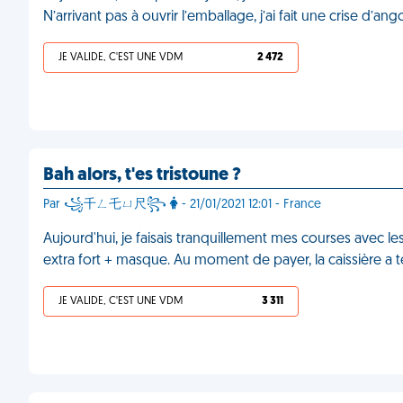
N’arrivant pas à ouvrir l’emballage, j’ai fait une crise d’an
JE VALIDE, C'EST UNE VDM
2 472
Bah alors, t'es tristoune ?
Par ꧁千ㄥ乇ㄩ尺꧂
- 21/01/2021 12:01 - France
Aujourd'hui, je faisais tranquillement mes courses avec 
extra fort + masque. Au moment de payer, la caissière a
JE VALIDE, C'EST UNE VDM
3 311