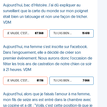
Aujourd'hui, bac d'Histoire. J'ai dû expliquer au
surveillant que la carte du monde sur mon poignet
était bien un tatouage et non une façon de tricher.
VDM
JE VALIDE, C'EST UNE VDM
87 368
TU L'AS BIEN MÉRITÉ
15 610
Aujourd'hui, ma femme s'est inscrite sur Facebook.
Dans l'engouement, elle a décidé de créer son
premier évènement. Nous aurons donc l'occasion de
fêter les trois ans de castration de notre chien ce soir
à 21 heures. VDM
JE VALIDE, C'EST UNE VDM
81 116
TU L'AS BIEN MÉRITÉ
7 066
Aujourd'hui, alors que je faisais l'amour à ma femme,
mon fils de seize ans est entré dans la chambre avec
sa copine et a dit : "Voilà, c'est cette position-là que je