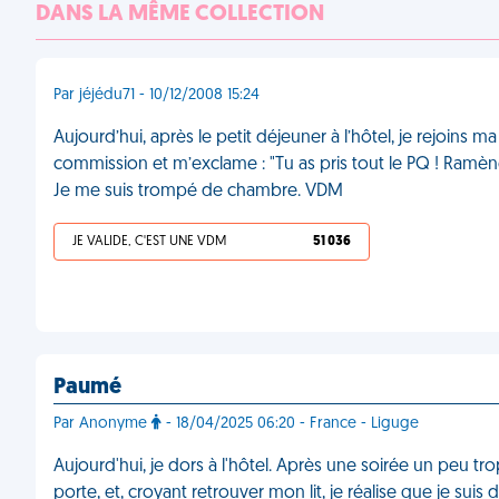
DANS LA MÊME COLLECTION
Par jéjédu71 - 10/12/2008 15:24
Aujourd’hui, après le petit déjeuner à l’hôtel, je rejoins 
commission et m’exclame : "Tu as pris tout le PQ ! Ramè
Je me suis trompé de chambre. VDM
JE VALIDE, C'EST UNE VDM
51 036
Paumé
Par Anonyme
- 18/04/2025 06:20 - France - Liguge
Aujourd'hui, je dors à l'hôtel. Après une soirée un peu trop 
porte, et, croyant retrouver mon lit, je réalise que je suis 