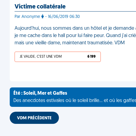
Victime collatérale
Par Anonyme
- 16/06/2019 06:30
Aujourd'hui, nous sommes dans un hôtel et je demande à
je me cache dans le hall pour lui faire peur. Quand j'ai crié
mais une vieille dame, maintenant traumatisée. VDM
JE VALIDE, C'EST UNE VDM
6 199
Été : Soleil, Mer et Gaffes
Des anecdotes estivales où le soleil brille... et où les gaffe
VDM PRÉCÉDENTE