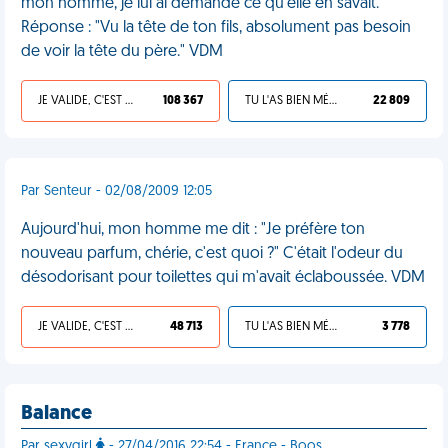
mon homme, je lui ai demandé ce qu'elle en savait.
Réponse : "Vu la tête de ton fils, absolument pas besoin
de voir la tête du père." VDM
JE VALIDE, C'EST UNE VDM
108 367
TU L'AS BIEN MÉRITÉ
22 809
Par Senteur - 02/08/2009 12:05
Aujourd'hui, mon homme me dit : "Je préfère ton
nouveau parfum, chérie, c'est quoi ?" C'était l'odeur du
désodorisant pour toilettes qui m'avait éclaboussée. VDM
JE VALIDE, C'EST UNE VDM
48 713
TU L'AS BIEN MÉRITÉ
3 778
Balance
Par sexygirl
- 27/04/2016 22:54 - France - Boos