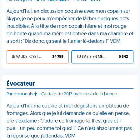
Aujourd'hui, en discussion coquine avec mon copain sur
Skype, je ne peux m'empêcher de lâcher quelques pets
inaudibles. À la tête de mon copain hilare et moi rouge
de honte quand ma mère est entrée dans ma chambre et
a sorti : "Dis donc, ça sent le fumier là-dedans !" VDM
JE VALIDE, C'EST UNE VDM
34 759
TU L'AS BIEN MÉRITÉ
5 842
Évocateur
Par dooonuts
- Ça date de 2017 mais c'est de la bonne
Aujourd'hui, ma copine et moi dégustons un plateau de
fromages. Alors que je lui demande ce qu'elle en pense,
elle s'exclame : "J'adore ce fromage-là. Il est gras et il
pue... un peu comme toi quoi !" Ce n'est absolument pas
la réponse que j'attendais. VDM