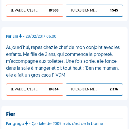
JE VALIDE, C'EST UNE VDM
10 568
TU L'AS BIEN MÉRITÉ
1 545
Par Lila
- 28/02/2017 06:00
Aujourd'hui, repas chez le chef de mon conjoint avec les
enfants. Ma fille de 2 ans, qui commence la propreté,
m'accompagne aux toilettes. Une fois sortie, elle fonce
dans la salle à manger et dit tout haut : "Ben ma maman,
elle a fait un gros caca !" VDM
JE VALIDE, C'EST UNE VDM
19 634
TU L'AS BIEN MÉRITÉ
2 376
Fier
Par grego
- Ça date de 2009 mais c'est de la bonne