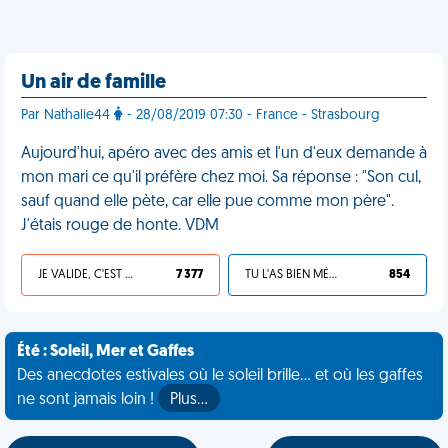
Un air de famille
Par Nathalie44
- 28/08/2019 07:30 - France - Strasbourg
Aujourd'hui, apéro avec des amis et l'un d'eux demande à
mon mari ce qu'il préfère chez moi. Sa réponse : "Son cul,
sauf quand elle pète, car elle pue comme mon père".
J'étais rouge de honte. VDM
JE VALIDE, C'EST UNE VDM
7 377
TU L'AS BIEN MÉRITÉ
854
Été : Soleil, Mer et Gaffes
Des anecdotes estivales où le soleil brille... et où les gaffes
ne sont jamais loin !
Plus…