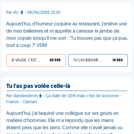
Par do.
- 08/06/2009 22:20
Aujourd'hui, d'humeur coquine au restaurant, j'enlève une
de mes ballerines et m'apprête à caresser la jambe de
mon copain lorsqu'il me sort : "Tu trouves pas que ça pue,
tout à coup ?" VDM
JE VALIDE, C'EST UNE VDM
65 595
TU L'AS BIEN MÉRITÉ
14 364
Tu l'as pas volée celle-là
Par danstesdents
- Ça date de 2014 mais c'est de la bonne -
France - Clamart
Aujourd'hui, j'ai taquiné une collègue sur ses gouts en
matière d'hommes. Elle m'a répondu que les miens
étaient pires que les siens. Comme elle n'avait jamais vu