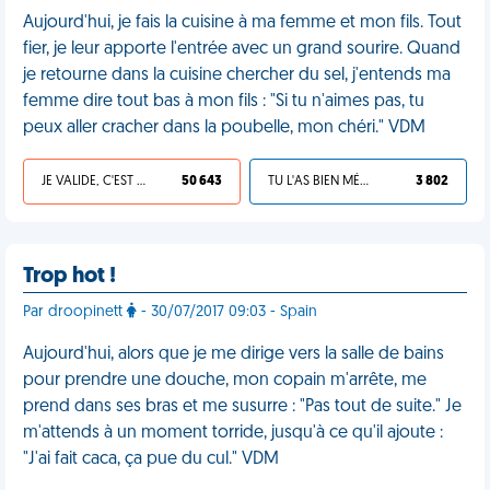
Aujourd'hui, je fais la cuisine à ma femme et mon fils. Tout
fier, je leur apporte l'entrée avec un grand sourire. Quand
je retourne dans la cuisine chercher du sel, j'entends ma
femme dire tout bas à mon fils : "Si tu n'aimes pas, tu
peux aller cracher dans la poubelle, mon chéri." VDM
JE VALIDE, C'EST UNE VDM
50 643
TU L'AS BIEN MÉRITÉ
3 802
Trop hot !
Par droopinett
- 30/07/2017 09:03 - Spain
Aujourd'hui, alors que je me dirige vers la salle de bains
pour prendre une douche, mon copain m'arrête, me
prend dans ses bras et me susurre : "Pas tout de suite." Je
m'attends à un moment torride, jusqu'à ce qu'il ajoute :
"J'ai fait caca, ça pue du cul." VDM