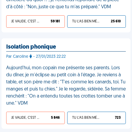
cimetière ou quoi ?!", je l'entends répondre de la pièce
d'à côté : "Non, juste ce que tu m'as préparé." VDM
JE VALIDE, C'EST UNE VDM
59 181
TU L'AS BIEN MÉRITÉ
25 610
Isolation phonique
Par Caroline
- 27/01/2023 22:22
Aujourd'hui, mon copain me présente ses parents. Lors
du dîner, je m'éclipse au petit coin à l'étage. Je reviens à
table, et son père me dit : "T'es comme les canards, toi. Tu
manges et puis tu chies." Je le regarde, sidérée. Sa femme
renchérit : "On a entendu toutes tes crottes tomber une à
une." VDM
JE VALIDE, C'EST UNE VDM
5 846
TU L'AS BIEN MÉRITÉ
723