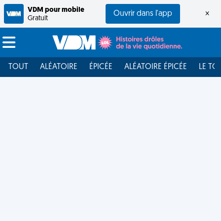
VDM pour mobile
Ouvrir dans l'app
×
Gratuit
TOUT
ALÉATOIRE
ÉPICÉE
ALÉATOIRE ÉPICÉE
LE TO