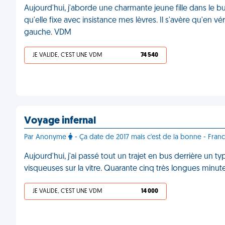
Aujourd'hui, j'aborde une charmante jeune fille dans le b
qu'elle fixe avec insistance mes lèvres. Il s'avère qu'en v
gauche. VDM
JE VALIDE, C'EST UNE VDM
74 540
Voyage infernal
Par Anonyme
- Ça date de 2017 mais c'est de la bonne - Fran
Aujourd'hui, j'ai passé tout un trajet en bus derrière un typ
visqueuses sur la vitre. Quarante cinq très longues minu
JE VALIDE, C'EST UNE VDM
14 000