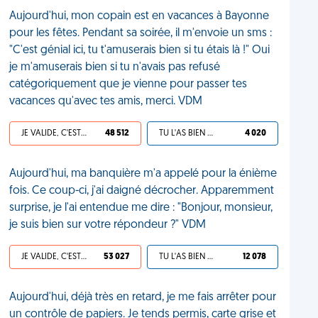
Aujourd'hui, mon copain est en vacances à Bayonne
pour les fêtes. Pendant sa soirée, il m'envoie un sms :
"C'est génial ici, tu t'amuserais bien si tu étais là !" Oui
je m'amuserais bien si tu n'avais pas refusé
catégoriquement que je vienne pour passer tes
vacances qu'avec tes amis, merci. VDM
JE VALIDE, C'EST UNE VDM
48 512
TU L'AS BIEN MÉRITÉ
4 020
Aujourd'hui, ma banquière m'a appelé pour la énième
fois. Ce coup-ci, j'ai daigné décrocher. Apparemment
surprise, je l'ai entendue me dire : "Bonjour, monsieur,
je suis bien sur votre répondeur ?" VDM
JE VALIDE, C'EST UNE VDM
53 027
TU L'AS BIEN MÉRITÉ
12 078
Aujourd'hui, déjà très en retard, je me fais arrêter pour
un contrôle de papiers. Je tends permis, carte grise et