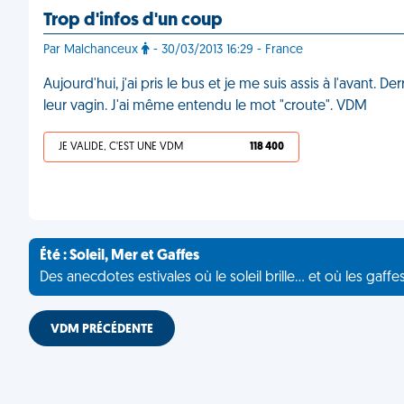
Trop d'infos d'un coup
Par Malchanceux
- 30/03/2013 16:29 - France
Aujourd'hui, j'ai pris le bus et je me suis assis à l'avant.
leur vagin. J'ai même entendu le mot "croute". VDM
JE VALIDE, C'EST UNE VDM
118 400
Été : Soleil, Mer et Gaffes
Des anecdotes estivales où le soleil brille... et où les gaffe
VDM PRÉCÉDENTE