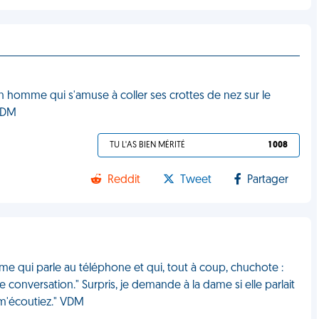
un homme qui s'amuse à coller ses crottes de nez sur le
 VDM
TU L'AS BIEN MÉRITÉ
1 008
Reddit
Tweet
Partager
ame qui parle au téléphone et qui, tout à coup, chuchote :
re conversation." Surpris, je demande à la dame si elle parlait
 m'écoutiez." VDM