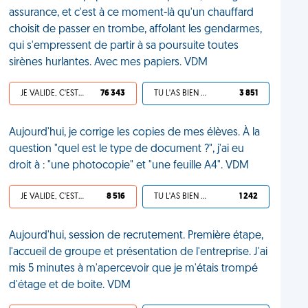
assurance, et c'est à ce moment-là qu'un chauffard
choisit de passer en trombe, affolant les gendarmes,
qui s'empressent de partir à sa poursuite toutes
sirènes hurlantes. Avec mes papiers. VDM
JE VALIDE, C'EST UNE VDM
76 343
TU L'AS BIEN MÉRITÉ
3 851
Aujourd'hui, je corrige les copies de mes élèves. À la
question "quel est le type de document ?", j'ai eu
droit à : "une photocopie" et "une feuille A4". VDM
JE VALIDE, C'EST UNE VDM
8 516
TU L'AS BIEN MÉRITÉ
1 242
Aujourd'hui, session de recrutement. Première étape,
l'accueil de groupe et présentation de l'entreprise. J'ai
mis 5 minutes à m'apercevoir que je m'étais trompé
d'étage et de boite. VDM