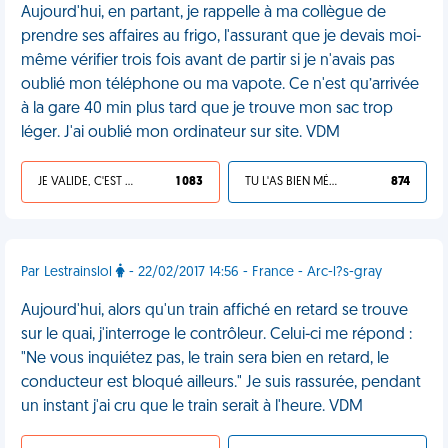
Aujourd'hui, en partant, je rappelle à ma collègue de
prendre ses affaires au frigo, l'assurant que je devais moi-
même vérifier trois fois avant de partir si je n'avais pas
oublié mon téléphone ou ma vapote. Ce n'est qu’arrivée
à la gare 40 min plus tard que je trouve mon sac trop
léger. J'ai oublié mon ordinateur sur site. VDM
JE VALIDE, C'EST UNE VDM
1 083
TU L'AS BIEN MÉRITÉ
874
Par Lestrainslol
- 22/02/2017 14:56 - France - Arc-l?s-gray
Aujourd'hui, alors qu'un train affiché en retard se trouve
sur le quai, j'interroge le contrôleur. Celui-ci me répond :
"Ne vous inquiétez pas, le train sera bien en retard, le
conducteur est bloqué ailleurs." Je suis rassurée, pendant
un instant j'ai cru que le train serait à l'heure. VDM