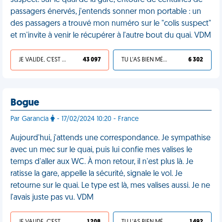
suspect. Sur le quai de la gare, entouré de centaines de
passagers énervés, j'entends sonner mon portable : un
des passagers a trouvé mon numéro sur le "colis suspect"
et m'invite à venir le récupérer à l'autre bout du quai. VDM
JE VALIDE, C'EST UNE VDM
43 097
TU L'AS BIEN MÉRITÉ
6 302
Bogue
Par Garancia
- 17/02/2024 10:20 - France
Aujourd'hui, j'attends une correspondance. Je sympathise
avec un mec sur le quai, puis lui confie mes valises le
temps d'aller aux WC. À mon retour, il n'est plus là. Je
ratisse la gare, appelle la sécurité, signale le vol. Je
retourne sur le quai. Le type est là, mes valises aussi. Je ne
l'avais juste pas vu. VDM