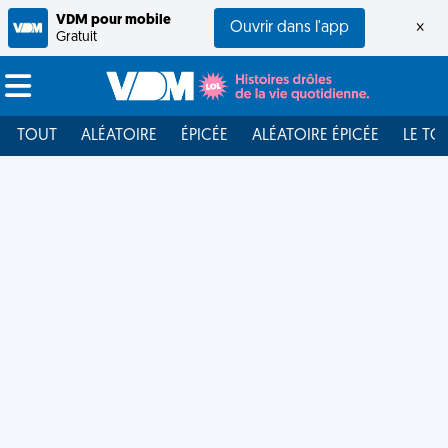
VDM pour mobile
Ouvrir dans l'app
×
Gratuit
TOUT
ALÉATOIRE
ÉPICÉE
ALÉATOIRE ÉPICÉE
LE TO