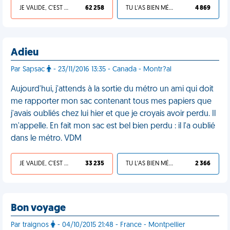
JE VALIDE, C'EST UNE VDM
62 258
TU L'AS BIEN MÉRITÉ
4 869
Adieu
Par Sapsac
- 23/11/2016 13:35 - Canada - Montr?al
Aujourd'hui, j'attends à la sortie du métro un ami qui doit
me rapporter mon sac contenant tous mes papiers que
j'avais oubliés chez lui hier et que je croyais avoir perdu. Il
m'appelle. En fait mon sac est bel bien perdu : il l'a oublié
dans le métro. VDM
JE VALIDE, C'EST UNE VDM
33 235
TU L'AS BIEN MÉRITÉ
2 366
Bon voyage
Par traignos
- 04/10/2015 21:48 - France - Montpellier