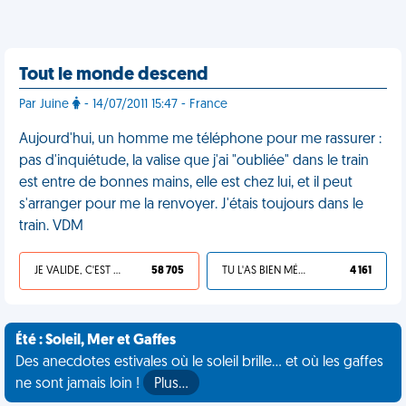
Tout le monde descend
Par Juine
- 14/07/2011 15:47 - France
Aujourd'hui, un homme me téléphone pour me rassurer :
pas d'inquiétude, la valise que j'ai "oubliée" dans le train
est entre de bonnes mains, elle est chez lui, et il peut
s'arranger pour me la renvoyer. J'étais toujours dans le
train. VDM
JE VALIDE, C'EST UNE VDM
58 705
TU L'AS BIEN MÉRITÉ
4 161
Été : Soleil, Mer et Gaffes
Des anecdotes estivales où le soleil brille... et où les gaffes
ne sont jamais loin !
Plus…