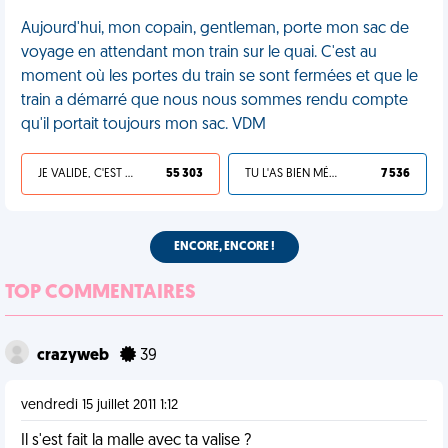
Aujourd'hui, mon copain, gentleman, porte mon sac de
voyage en attendant mon train sur le quai. C'est au
moment où les portes du train se sont fermées et que le
train a démarré que nous nous sommes rendu compte
qu'il portait toujours mon sac. VDM
JE VALIDE, C'EST UNE VDM
55 303
TU L'AS BIEN MÉRITÉ
7 536
ENCORE, ENCORE !
TOP COMMENTAIRES
crazyweb
39
vendredi 15 juillet 2011 1:12
Il s'est fait la malle avec ta valise ?