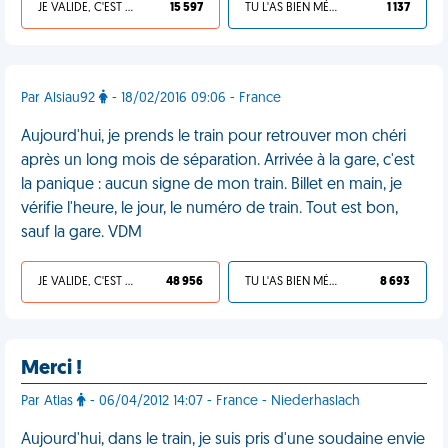
JE VALIDE, C'EST UNE VDM
15 597
TU L'AS BIEN MÉRITÉ
1 137
Par Alsiau92
- 18/02/2016 09:06 - France
Aujourd'hui, je prends le train pour retrouver mon chéri
après un long mois de séparation. Arrivée à la gare, c'est
la panique : aucun signe de mon train. Billet en main, je
vérifie l'heure, le jour, le numéro de train. Tout est bon,
sauf la gare. VDM
JE VALIDE, C'EST UNE VDM
48 956
TU L'AS BIEN MÉRITÉ
8 693
Merci !
Par Atlas
- 06/04/2012 14:07 - France - Niederhaslach
Aujourd'hui, dans le train, je suis pris d'une soudaine envie