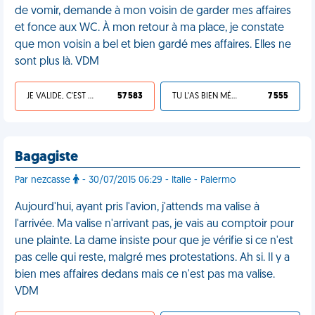
de vomir, demande à mon voisin de garder mes affaires
et fonce aux WC. À mon retour à ma place, je constate
que mon voisin a bel et bien gardé mes affaires. Elles ne
sont plus là. VDM
JE VALIDE, C'EST UNE VDM
57 583
TU L'AS BIEN MÉRITÉ
7 555
Bagagiste
Par nezcasse
- 30/07/2015 06:29 - Italie - Palermo
Aujourd'hui, ayant pris l'avion, j'attends ma valise à
l'arrivée. Ma valise n'arrivant pas, je vais au comptoir pour
une plainte. La dame insiste pour que je vérifie si ce n'est
pas celle qui reste, malgré mes protestations. Ah si. Il y a
bien mes affaires dedans mais ce n'est pas ma valise.
VDM