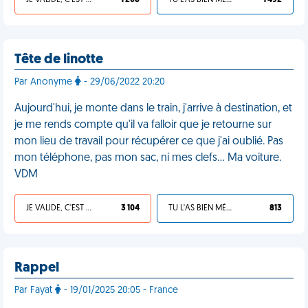
JE VALIDE, C'EST UNE VDM
1 208
TU L'AS BIEN MÉRITÉ
1 492
Tête de linotte
Par Anonyme
- 29/06/2022 20:20
Aujourd'hui, je monte dans le train, j'arrive à destination, et
je me rends compte qu'il va falloir que je retourne sur
mon lieu de travail pour récupérer ce que j'ai oublié. Pas
mon téléphone, pas mon sac, ni mes clefs… Ma voiture.
VDM
JE VALIDE, C'EST UNE VDM
3 104
TU L'AS BIEN MÉRITÉ
813
Rappel
Par Fayat
- 19/01/2025 20:05 - France