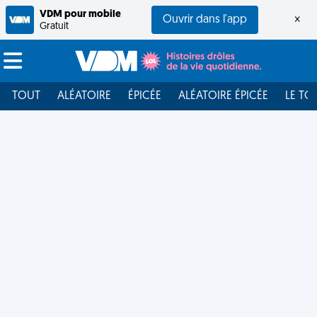
VDM pour mobile
Ouvrir dans l'app
×
Gratuit
TOUT
ALÉATOIRE
ÉPICÉE
ALÉATOIRE ÉPICÉE
LE TO