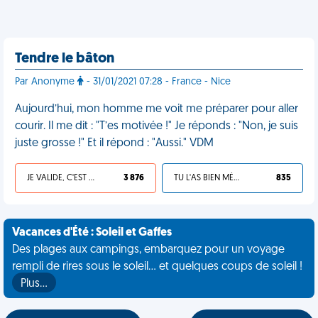
Tendre le bâton
Par Anonyme
- 31/01/2021 07:28 - France - Nice
Aujourd’hui, mon homme me voit me préparer pour aller
courir. Il me dit : "T’es motivée !" Je réponds : "Non, je suis
juste grosse !" Et il répond : "Aussi." VDM
JE VALIDE, C'EST UNE VDM
3 876
TU L'AS BIEN MÉRITÉ
835
Vacances d'Été : Soleil et Gaffes
Des plages aux campings, embarquez pour un voyage
rempli de rires sous le soleil... et quelques coups de soleil !
Plus…