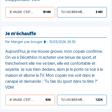
insupportable. VDM
JE VALIDE, C'EST UNE VDM
19 149
TU L'AS BIEN MÉRITÉ
3 401
Je m'échauffe
Par Manger pas bouger
- 31/03/2026 20:30
Aujourd'hui, je me trouve grosse, mon copain confirme.
On va à Décathlon m'acheter une tenue de sport, et
franchement elle me va bien, elle est confortable et
seyante. Je suis bien dedans, alors je la porte ce soir à la
maison et allume la TV. Mon copain me voit dans le
canapé et demande : "Tu fais du sport dans ta tête ?"
VDM
JE VALIDE, C'EST UNE VDM
926
TU L'AS BIEN MÉRITÉ
1 224