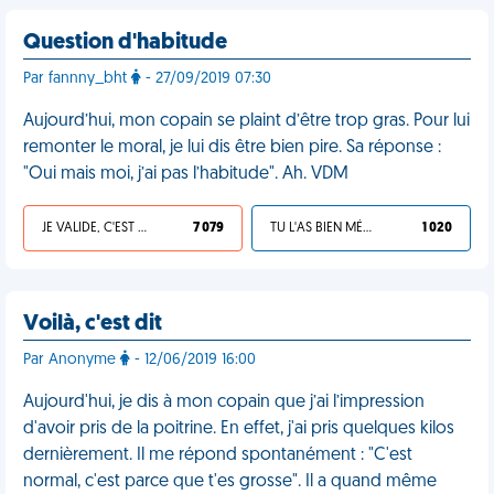
Question d'habitude
Par fannny_bht
- 27/09/2019 07:30
Aujourd’hui, mon copain se plaint d’être trop gras. Pour lui
remonter le moral, je lui dis être bien pire. Sa réponse :
"Oui mais moi, j’ai pas l’habitude". Ah. VDM
JE VALIDE, C'EST UNE VDM
7 079
TU L'AS BIEN MÉRITÉ
1 020
Voilà, c'est dit
Par Anonyme
- 12/06/2019 16:00
Aujourd'hui, je dis à mon copain que j’ai l’impression
d'avoir pris de la poitrine. En effet, j'ai pris quelques kilos
dernièrement. Il me répond spontanément : "C'est
normal, c'est parce que t'es grosse". Il a quand même