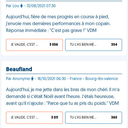
Par Lou
- 13/08/2021 07:30
Aujourd'hui, fière de mes progrès en course à pied,
j'envoie mes dernières performances à mon copain.
Réponse immédiate : "C'est pas grave !" VDM
JE VALIDE, C'EST UNE VDM
3 056
TU L'AS BIEN MÉRITÉ
354
Beaufland
Par Anonyme
- 18/10/2021 06:30 - France - Bourg-lès-valence
Aujourd’hui, je me jette dans les bras de mon chéri. Il m’a
demandé si c’était Noël avant l’heure. J’étais heureuse,
avant qu’il n'ajoute : "Parce que tu as pris du poids." VDM
JE VALIDE, C'EST UNE VDM
3 011
TU L'AS BIEN MÉRITÉ
360