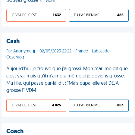
trouves grosse ?!" VDM
JE VALIDE, C'EST UNE VDM
1 632
TU L'AS BIEN MÉRITÉ
485
Cash
Par Anonyme
- 02/05/2023 22:22 - France - Labastide-
Cezeracq
Aujourd'hui, je trouve que j'ai grossi. Mon mari me dit que
c'est vrai, mais qu'il m'aimera même si je deviens grosse.
Ma fille, qui passe par-là, dit : "Mais papa, elle est DEJA
grosse !" VDM
JE VALIDE, C'EST UNE VDM
4 025
TU L'AS BIEN MÉRITÉ
803
Coach