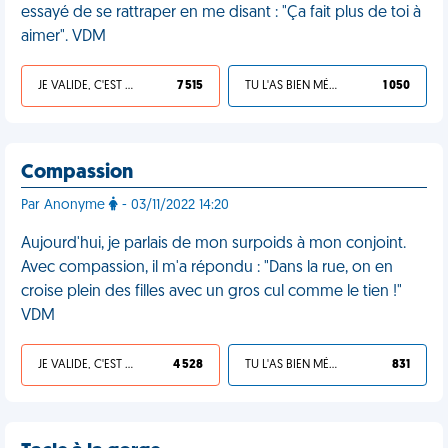
essayé de se rattraper en me disant : "Ça fait plus de toi à
aimer". VDM
JE VALIDE, C'EST UNE VDM
7 515
TU L'AS BIEN MÉRITÉ
1 050
Compassion
Par Anonyme
- 03/11/2022 14:20
Aujourd'hui, je parlais de mon surpoids à mon conjoint.
Avec compassion, il m'a répondu : "Dans la rue, on en
croise plein des filles avec un gros cul comme le tien !"
VDM
JE VALIDE, C'EST UNE VDM
4 528
TU L'AS BIEN MÉRITÉ
831