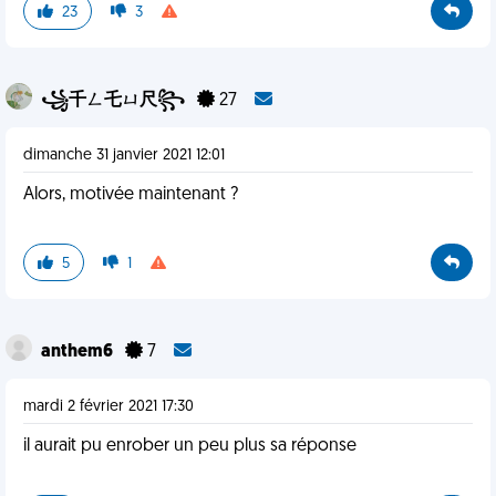
23
3
꧁千ㄥ乇ㄩ尺꧂
27
dimanche 31 janvier 2021 12:01
Alors, motivée maintenant ?
5
1
anthem6
7
mardi 2 février 2021 17:30
il aurait pu enrober un peu plus sa réponse