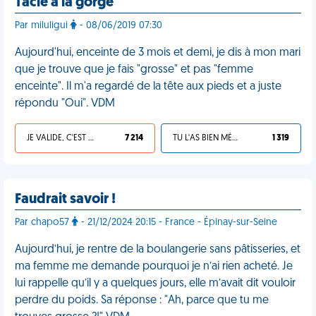
Tacle à la gorge
Par miluligui
- 08/06/2019 07:30
Aujourd'hui, enceinte de 3 mois et demi, je dis à mon mari
que je trouve que je fais "grosse" et pas "femme
enceinte". Il m'a regardé de la tête aux pieds et a juste
répondu "Oui". VDM
JE VALIDE, C'EST UNE VDM
7 214
TU L'AS BIEN MÉRITÉ
1 319
Faudrait savoir !
Par chapo57
- 21/12/2024 20:15 - France - Épinay-sur-Seine
Aujourd’hui, je rentre de la boulangerie sans pâtisseries, et
ma femme me demande pourquoi je n’ai rien acheté. Je
lui rappelle qu’il y a quelques jours, elle m’avait dit vouloir
perdre du poids. Sa réponse : "Ah, parce que tu me