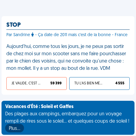
STOP
Par Sandrine
- Ça date de 2011 mais c'est de la bonne - France
Aujourd'hui, comme tous les jours, je ne peux pas sortir
de chez moi sur mon scooter sans me faire pourchasser
par le chien des voisins, qui ne convoite qu'une chose :
mon mollet. Il y a un stop au bout de la rue. VDM
JE VALIDE, C'EST UNE VDM
59 399
TU L'AS BIEN MÉRITÉ
4 555
Vacances d'Été : Soleil et Gaffes
Des plages aux campings, embarquez pour un voyage
rempli de rires sous le soleil... et quelques coups de soleil !
Plus…