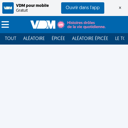
VDM pour mobile
Ouvrir dans l'app
×
Gratuit
TOUT
ALÉATOIRE
ÉPICÉE
ALÉATOIRE ÉPICÉE
LE TO