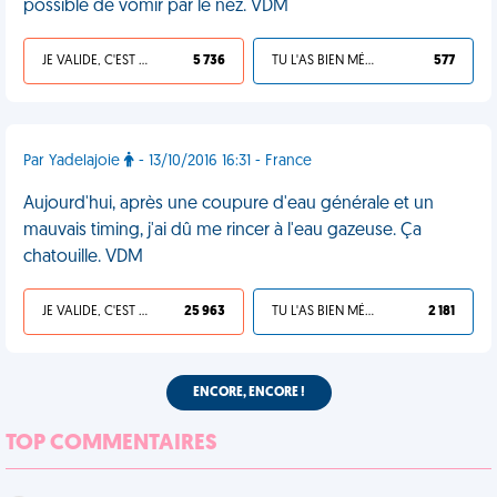
possible de vomir par le nez. VDM
JE VALIDE, C'EST UNE VDM
5 736
TU L'AS BIEN MÉRITÉ
577
Par Yadelajoie
- 13/10/2016 16:31 - France
Aujourd'hui, après une coupure d'eau générale et un
mauvais timing, j'ai dû me rincer à l'eau gazeuse. Ça
chatouille. VDM
JE VALIDE, C'EST UNE VDM
25 963
TU L'AS BIEN MÉRITÉ
2 181
ENCORE, ENCORE !
TOP COMMENTAIRES