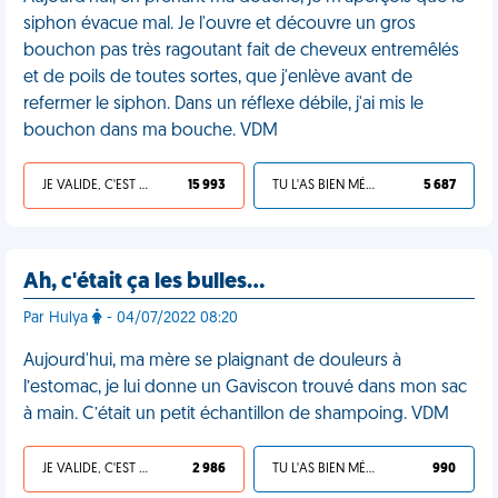
siphon évacue mal. Je l'ouvre et découvre un gros
bouchon pas très ragoutant fait de cheveux entremêlés
et de poils de toutes sortes, que j'enlève avant de
refermer le siphon. Dans un réflexe débile, j'ai mis le
bouchon dans ma bouche. VDM
JE VALIDE, C'EST UNE VDM
15 993
TU L'AS BIEN MÉRITÉ
5 687
Ah, c'était ça les bulles…
Par Hulya
- 04/07/2022 08:20
Aujourd'hui, ma mère se plaignant de douleurs à
l’estomac, je lui donne un Gaviscon trouvé dans mon sac
à main. C’était un petit échantillon de shampoing. VDM
JE VALIDE, C'EST UNE VDM
2 986
TU L'AS BIEN MÉRITÉ
990