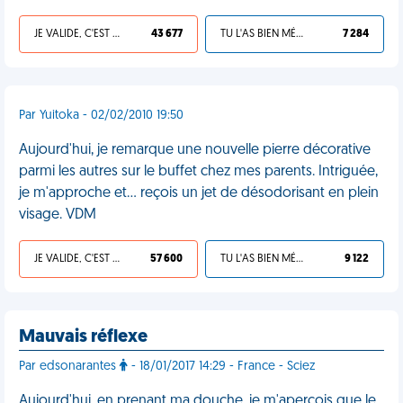
JE VALIDE, C'EST UNE VDM
43 677
TU L'AS BIEN MÉRITÉ
7 284
Par Yuitoka - 02/02/2010 19:50
Aujourd'hui, je remarque une nouvelle pierre décorative
parmi les autres sur le buffet chez mes parents. Intriguée,
je m'approche et... reçois un jet de désodorisant en plein
visage. VDM
JE VALIDE, C'EST UNE VDM
57 600
TU L'AS BIEN MÉRITÉ
9 122
Mauvais réflexe
Par edsonarantes
- 18/01/2017 14:29 - France - Sciez
Aujourd'hui, en prenant ma douche, je m'aperçois que le