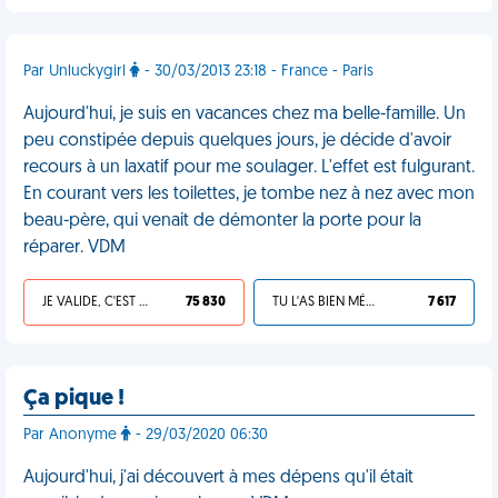
Par Unluckygirl
- 30/03/2013 23:18 - France - Paris
Aujourd'hui, je suis en vacances chez ma belle-famille. Un
peu constipée depuis quelques jours, je décide d'avoir
recours à un laxatif pour me soulager. L'effet est fulgurant.
En courant vers les toilettes, je tombe nez à nez avec mon
beau-père, qui venait de démonter la porte pour la
réparer. VDM
JE VALIDE, C'EST UNE VDM
75 830
TU L'AS BIEN MÉRITÉ
7 617
Ça pique !
Par Anonyme
- 29/03/2020 06:30
Aujourd'hui, j'ai découvert à mes dépens qu'il était