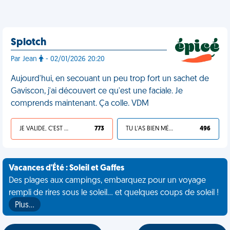
Splotch
Par Jean
- 02/01/2026 20:20
Aujourd'hui, en secouant un peu trop fort un sachet de
Gaviscon, j'ai découvert ce qu'est une faciale. Je
comprends maintenant. Ça colle. VDM
JE VALIDE, C'EST UNE VDM
773
TU L'AS BIEN MÉRITÉ
496
Vacances d'Été : Soleil et Gaffes
Des plages aux campings, embarquez pour un voyage
rempli de rires sous le soleil... et quelques coups de soleil !
Plus…