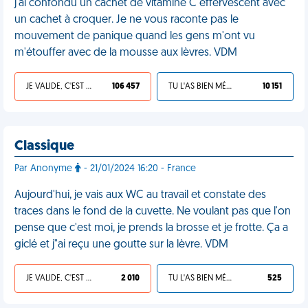
j'ai confondu un cachet de vitamine C effervescent avec
un cachet à croquer. Je ne vous raconte pas le
mouvement de panique quand les gens m'ont vu
m'étouffer avec de la mousse aux lèvres. VDM
JE VALIDE, C'EST UNE VDM
106 457
TU L'AS BIEN MÉRITÉ
10 151
Classique
Par Anonyme
- 21/01/2024 16:20 - France
Aujourd'hui, je vais aux WC au travail et constate des
traces dans le fond de la cuvette. Ne voulant pas que l'on
pense que c'est moi, je prends la brosse et je frotte. Ça a
giclé et j"ai reçu une goutte sur la lèvre. VDM
JE VALIDE, C'EST UNE VDM
2 010
TU L'AS BIEN MÉRITÉ
525