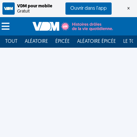
VDM pour mobile
Ouvrir dans l'app
×
Gratuit
TOUT
ALÉATOIRE
ÉPICÉE
ALÉATOIRE ÉPICÉE
LE TO