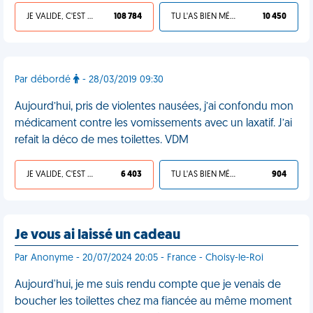
JE VALIDE, C'EST UNE VDM
108 784
TU L'AS BIEN MÉRITÉ
10 450
Par débordé
- 28/03/2019 09:30
Aujourd’hui, pris de violentes nausées, j’ai confondu mon
médicament contre les vomissements avec un laxatif. J’ai
refait la déco de mes toilettes. VDM
JE VALIDE, C'EST UNE VDM
6 403
TU L'AS BIEN MÉRITÉ
904
Je vous ai laissé un cadeau
Par Anonyme - 20/07/2024 20:05 - France - Choisy-le-Roi
Aujourd'hui, je me suis rendu compte que je venais de
boucher les toilettes chez ma fiancée au même moment