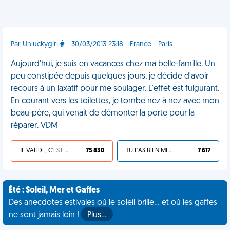
Par Unluckygirl
- 30/03/2013 23:18 - France - Paris
Aujourd'hui, je suis en vacances chez ma belle-famille. Un
peu constipée depuis quelques jours, je décide d'avoir
recours à un laxatif pour me soulager. L'effet est fulgurant.
En courant vers les toilettes, je tombe nez à nez avec mon
beau-père, qui venait de démonter la porte pour la
réparer. VDM
JE VALIDE, C'EST UNE VDM
75 830
TU L'AS BIEN MÉRITÉ
7 617
Été : Soleil, Mer et Gaffes
Des anecdotes estivales où le soleil brille... et où les gaffes
ne sont jamais loin !
Plus…