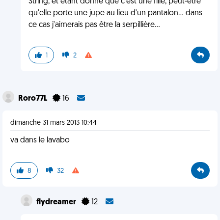
String, et étant donné que c'est une fille, peut-être
qu'elle porte une jupe au lieu d'un pantalon... dans
ce cas j'aimerais pas être la serpillière...
1
2
Roro77L
16
dimanche 31 mars 2013 10:44
va dans le lavabo
8
32
flydreamer
12