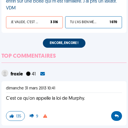
enfin sur une boîte qui m'est familière. J'ai pris un laxatif.
VDM
JE VALIDE, C'EST UNE VDM
3 316
TU L'AS BIEN MÉRITÉ
1 070
ENCORE, ENCORE !
TOP COMMENTAIRES
froxie
41
dimanche 31 mars 2013 10:41
C'est ce qu'on appelle la loi de Murphy.
135
9