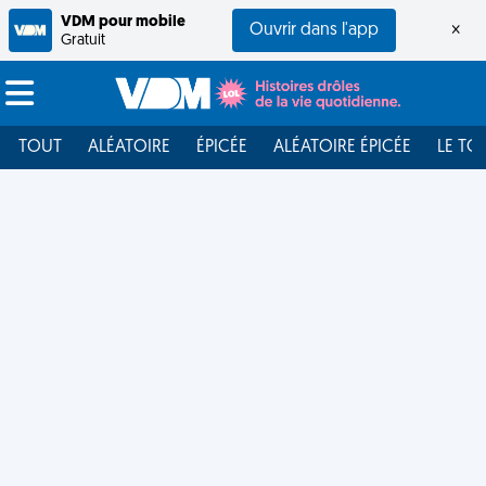
VDM pour mobile
Ouvrir dans l'app
×
Gratuit
TOUT
ALÉATOIRE
ÉPICÉE
ALÉATOIRE ÉPICÉE
LE TO