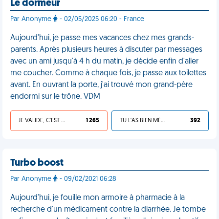
Le dormeur
Par Anonyme
- 02/05/2025 06:20 - France
Aujourd'hui, je passe mes vacances chez mes grands-
parents. Après plusieurs heures à discuter par messages
avec un ami jusqu'à 4 h du matin, je décide enfin d'aller
me coucher. Comme à chaque fois, je passe aux toilettes
avant. En ouvrant la porte, j'ai trouvé mon grand-père
endormi sur le trône. VDM
JE VALIDE, C'EST UNE VDM
1 265
TU L'AS BIEN MÉRITÉ
392
Turbo boost
Par Anonyme
- 09/02/2021 06:28
Aujourd'hui, je fouille mon armoire à pharmacie à la
recherche d'un médicament contre la diarrhée. Je tombe