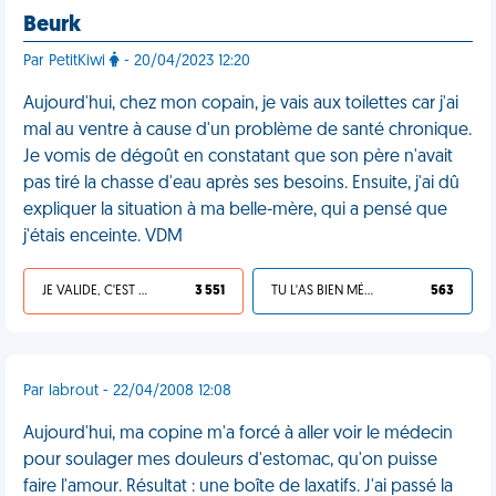
Beurk
Par PetitKiwi
- 20/04/2023 12:20
Aujourd'hui, chez mon copain, je vais aux toilettes car j'ai
mal au ventre à cause d'un problème de santé chronique.
Je vomis de dégoût en constatant que son père n'avait
pas tiré la chasse d'eau après ses besoins. Ensuite, j'ai dû
expliquer la situation à ma belle-mère, qui a pensé que
j'étais enceinte. VDM
JE VALIDE, C'EST UNE VDM
3 551
TU L'AS BIEN MÉRITÉ
563
Par labrout - 22/04/2008 12:08
Aujourd'hui, ma copine m'a forcé à aller voir le médecin
pour soulager mes douleurs d'estomac, qu'on puisse
faire l'amour. Résultat : une boîte de laxatifs. J'ai passé la