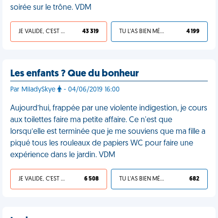
soirée sur le trône. VDM
JE VALIDE, C'EST UNE VDM
43 319
TU L'AS BIEN MÉRITÉ
4 199
Les enfants ? Que du bonheur
Par MiladySkye
- 04/06/2019 16:00
Aujourd’hui, frappée par une violente indigestion, je cours
aux toilettes faire ma petite affaire. Ce n'est que
lorsqu’elle est terminée que je me souviens que ma fille a
piqué tous les rouleaux de papiers WC pour faire une
expérience dans le jardin. VDM
JE VALIDE, C'EST UNE VDM
6 508
TU L'AS BIEN MÉRITÉ
682