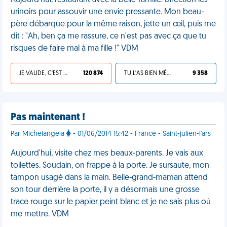
Aujourd'hui, restaurant avec la belle-famille. Direction les
urinoirs pour assouvir une envie pressante. Mon beau-
père débarque pour la même raison, jette un œil, puis me
dit : "Ah, ben ça me rassure, ce n'est pas avec ça que tu
risques de faire mal à ma fille !" VDM
JE VALIDE, C'EST UNE VDM
120 874
TU L'AS BIEN MÉRITÉ
9 358
Pas maintenant !
Par Michelangela
- 01/06/2014 15:42 - France - Saint-julien-l'ars
Aujourd'hui, visite chez mes beaux-parents. Je vais aux
toilettes. Soudain, on frappe à la porte. Je sursaute, mon
tampon usagé dans la main. Belle-grand-maman attend
son tour derrière la porte, il y a désormais une grosse
trace rouge sur le papier peint blanc et je ne sais plus où
me mettre. VDM