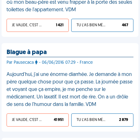
où mon beau-père est venu frapper à la porte des seules
toilettes de l'appartement. VDM
JE VALIDE, C'EST UNE VDM
1 421
TU L'AS BIEN MÉRITÉ
467
Blague à papa
Par Pausecaca
- 06/06/2016 07:29 - France
Aujourd'hui, j'ai une énorme diarrhée. Je demande à mon
père quelque chose pour que ça passe. La journée passe
et voyant que ça empire, je me penche sur le
médicament. Un laxatif. Il est mort de rire. On a un drôle
de sens de l'humour dans la famille. VDM
JE VALIDE, C'EST UNE VDM
41 951
TU L'AS BIEN MÉRITÉ
2 879