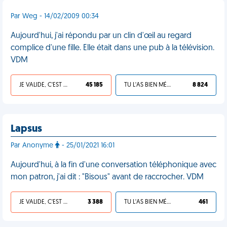
Par Weg - 14/02/2009 00:34
Aujourd'hui, j'ai répondu par un clin d'œil au regard
complice d'une fille. Elle était dans une pub à la télévision.
VDM
JE VALIDE, C'EST UNE VDM
45 185
TU L'AS BIEN MÉRITÉ
8 824
Lapsus
Par Anonyme
- 25/01/2021 16:01
Aujourd'hui, à la fin d'une conversation téléphonique avec
mon patron, j'ai dit : "Bisous" avant de raccrocher. VDM
JE VALIDE, C'EST UNE VDM
3 388
TU L'AS BIEN MÉRITÉ
461