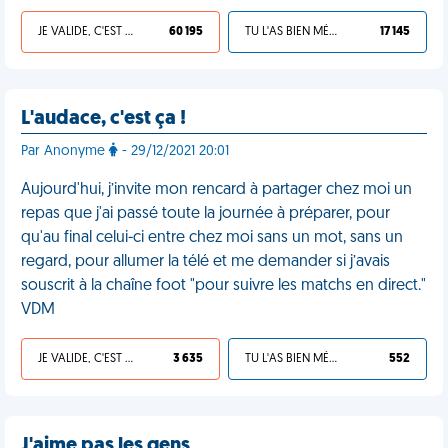
JE VALIDE, C'EST UNE VDM
60 195
TU L'AS BIEN MÉRITÉ
17 145
L'audace, c'est ça !
Par Anonyme
- 29/12/2021 20:01
Aujourd'hui, j’invite mon rencard à partager chez moi un
repas que j'ai passé toute la journée à préparer, pour
qu'au final celui-ci entre chez moi sans un mot, sans un
regard, pour allumer la télé et me demander si j’avais
souscrit à la chaîne foot "pour suivre les matchs en direct."
VDM
JE VALIDE, C'EST UNE VDM
3 635
TU L'AS BIEN MÉRITÉ
552
J'aime pas les gens