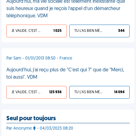
Aujourd’hui, ma vie sociale est tellement inexistante que
suis heureux quand je reçois l’appel d’un démarcheur
téléphonique. VDM
JE VALIDE, C'EST UNE VDM
1 025
TU L'AS BIEN MÉRITÉ
344
Par Sam - 01/01/2013 08:50 - France
Aujourd'hui, j'ai reçu plus de "C'est qui ?" que de "Merci,
toi aussi". VDM
JE VALIDE, C'EST UNE VDM
125 936
TU L'AS BIEN MÉRITÉ
14 094
Seul pour toujours
Par Anonyme
- 04/03/2023 08:20