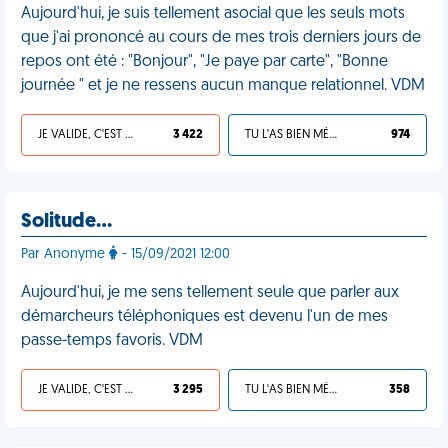
Aujourd'hui, je suis tellement asocial que les seuls mots
que j'ai prononcé au cours de mes trois derniers jours de
repos ont été : "Bonjour", "Je paye par carte", "Bonne
journée " et je ne ressens aucun manque relationnel. VDM
JE VALIDE, C'EST UNE VDM
3 422
TU L'AS BIEN MÉRITÉ
974
Solitude…
Par Anonyme
- 15/09/2021 12:00
Aujourd'hui, je me sens tellement seule que parler aux
démarcheurs téléphoniques est devenu l'un de mes
passe-temps favoris. VDM
JE VALIDE, C'EST UNE VDM
3 295
TU L'AS BIEN MÉRITÉ
358