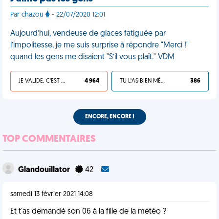
Par chazou
- 22/07/2020 12:01
Aujourd’hui, vendeuse de glaces fatiguée par
l’impolitesse, je me suis surprise à répondre "Merci !"
quand les gens me disaient "S’il vous plaît." VDM
JE VALIDE, C'EST UNE VDM
4 964
TU L'AS BIEN MÉRITÉ
386
ENCORE, ENCORE !
TOP COMMENTAIRES
Glandouillator
42
samedi 13 février 2021 14:08
Et t'as demandé son 06 à la fille de la météo ?