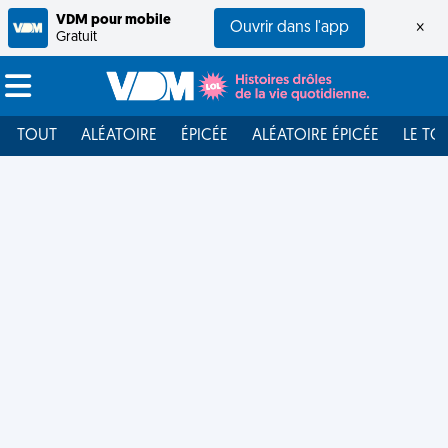
VDM pour mobile
Ouvrir dans l'app
×
Gratuit
TOUT
ALÉATOIRE
ÉPICÉE
ALÉATOIRE ÉPICÉE
LE TO