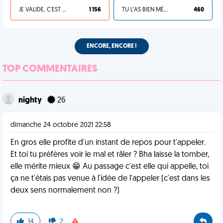
JE VALIDE, C'EST UNE VDM
1 156
TU L'AS BIEN MÉRITÉ
460
ENCORE, ENCORE !
TOP COMMENTAIRES
nighty
26
dimanche 24 octobre 2021 22:58
En gros elle profite d'un instant de repos pour t'appeler.
Et toi tu préfères voir le mal et râler ? Bha laisse la tomber,
elle mérite mieux 😁 Au passage c'est elle qui appelle, toi
ça ne t'étais pas venue à l'idée de l'appeler (c'est dans les
deux sens normalement non ?)
14
2