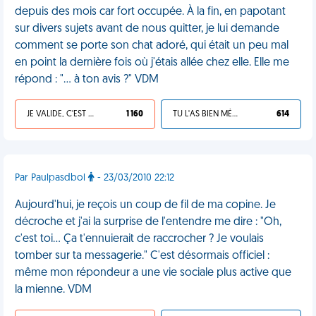
depuis des mois car fort occupée. À la fin, en papotant
sur divers sujets avant de nous quitter, je lui demande
comment se porte son chat adoré, qui était un peu mal
en point la dernière fois où j'étais allée chez elle. Elle me
répond : "… à ton avis ?" VDM
JE VALIDE, C'EST UNE VDM
1 160
TU L'AS BIEN MÉRITÉ
614
Par Paulpasdbol
- 23/03/2010 22:12
Aujourd'hui, je reçois un coup de fil de ma copine. Je
décroche et j'ai la surprise de l'entendre me dire : "Oh,
c'est toi... Ça t'ennuierait de raccrocher ? Je voulais
tomber sur ta messagerie." C'est désormais officiel :
même mon répondeur a une vie sociale plus active que
la mienne. VDM