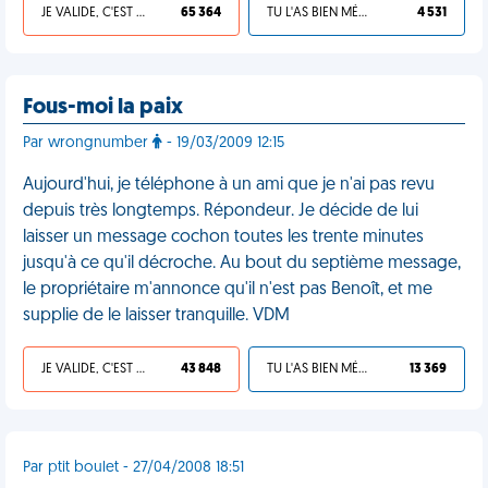
JE VALIDE, C'EST UNE VDM
65 364
TU L'AS BIEN MÉRITÉ
4 531
Fous-moi la paix
Par wrongnumber
- 19/03/2009 12:15
Aujourd'hui, je téléphone à un ami que je n'ai pas revu
depuis très longtemps. Répondeur. Je décide de lui
laisser un message cochon toutes les trente minutes
jusqu'à ce qu'il décroche. Au bout du septième message,
le propriétaire m'annonce qu'il n'est pas Benoît, et me
supplie de le laisser tranquille. VDM
JE VALIDE, C'EST UNE VDM
43 848
TU L'AS BIEN MÉRITÉ
13 369
Par ptit boulet - 27/04/2008 18:51