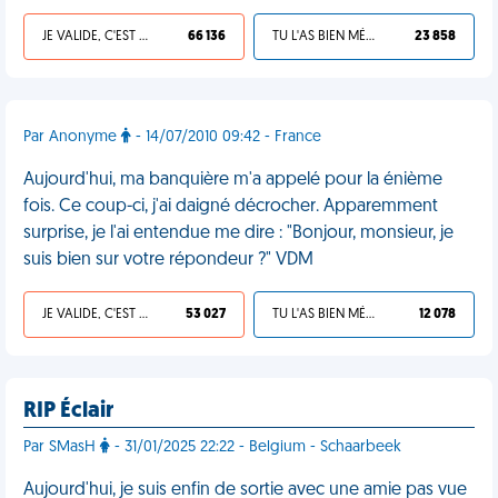
JE VALIDE, C'EST UNE VDM
66 136
TU L'AS BIEN MÉRITÉ
23 858
Par Anonyme
- 14/07/2010 09:42 - France
Aujourd'hui, ma banquière m'a appelé pour la énième
fois. Ce coup-ci, j'ai daigné décrocher. Apparemment
surprise, je l'ai entendue me dire : "Bonjour, monsieur, je
suis bien sur votre répondeur ?" VDM
JE VALIDE, C'EST UNE VDM
53 027
TU L'AS BIEN MÉRITÉ
12 078
RIP Éclair
Par SMasH
- 31/01/2025 22:22 - Belgium - Schaarbeek
Aujourd'hui, je suis enfin de sortie avec une amie pas vue