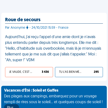
Roue de secours
Par Anonyme
- 24/10/2021 15:59 - France
Aujourd'hui, j'ai reçu l'appel d'une amie dont je n'avais
plus entendu parler depuis très longtemps. Elle me dit :
"Hello, d'habitude suis overbookée, mais là je m’ennuyais
tellement que je me suis dit que j’allais t’appeler." Moi :
"Ah, super !" VDM
JE VALIDE, C'EST UNE VDM
3 436
TU L'AS BIEN MÉRITÉ
295
Vacances d'Été : Soleil et Gaffes
Des plages aux campings, embarquez pour un voyage
rempli de rires sous le soleil... et quelques coups de soleil !