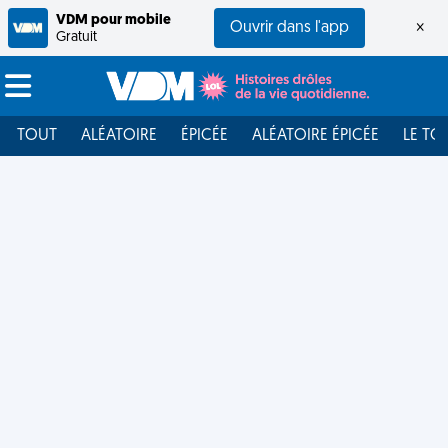
VDM pour mobile
Ouvrir dans l'app
×
Gratuit
TOUT
ALÉATOIRE
ÉPICÉE
ALÉATOIRE ÉPICÉE
LE TO