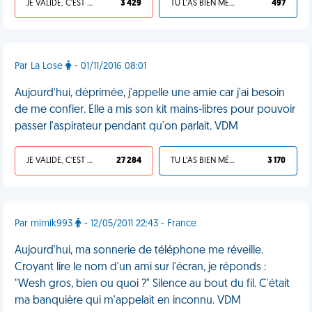
JE VALIDE, C'EST UNE VDM
3 429
TU L'AS BIEN MÉRITÉ
497
Par La Lose
- 01/11/2016 08:01
Aujourd'hui, déprimée, j'appelle une amie car j'ai besoin
de me confier. Elle a mis son kit mains-libres pour pouvoir
passer l'aspirateur pendant qu'on parlait. VDM
JE VALIDE, C'EST UNE VDM
27 284
TU L'AS BIEN MÉRITÉ
3 170
Par mimik993
- 12/05/2011 22:43 - France
Aujourd'hui, ma sonnerie de téléphone me réveille.
Croyant lire le nom d'un ami sur l'écran, je réponds :
"Wesh gros, bien ou quoi ?" Silence au bout du fil. C'était
ma banquière qui m'appelait en inconnu. VDM