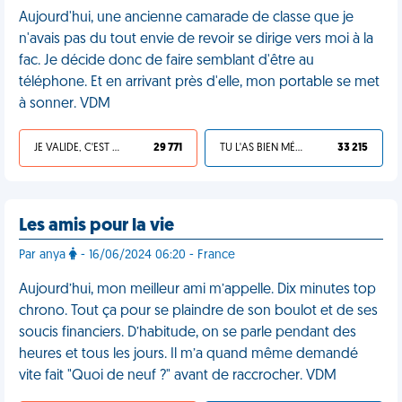
Aujourd'hui, une ancienne camarade de classe que je
n'avais pas du tout envie de revoir se dirige vers moi à la
fac. Je décide donc de faire semblant d'être au
téléphone. Et en arrivant près d'elle, mon portable se met
à sonner. VDM
JE VALIDE, C'EST UNE VDM
29 771
TU L'AS BIEN MÉRITÉ
33 215
Les amis pour la vie
Par anya
- 16/06/2024 06:20 - France
Aujourd’hui, mon meilleur ami m’appelle. Dix minutes top
chrono. Tout ça pour se plaindre de son boulot et de ses
soucis financiers. D’habitude, on se parle pendant des
heures et tous les jours. Il m’a quand même demandé
vite fait "Quoi de neuf ?" avant de raccrocher. VDM