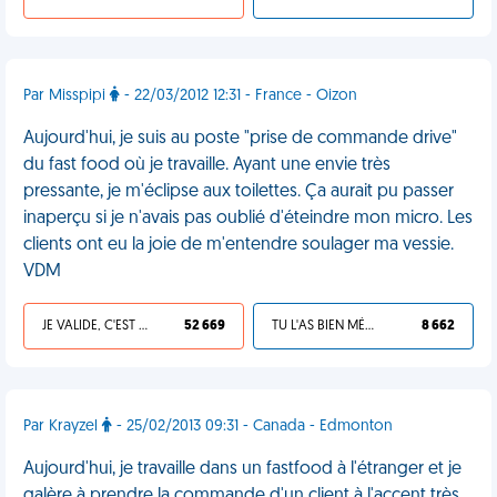
Par Misspipi
- 22/03/2012 12:31 - France - Oizon
Aujourd'hui, je suis au poste "prise de commande drive"
du fast food où je travaille. Ayant une envie très
pressante, je m'éclipse aux toilettes. Ça aurait pu passer
inaperçu si je n'avais pas oublié d'éteindre mon micro. Les
clients ont eu la joie de m'entendre soulager ma vessie.
VDM
JE VALIDE, C'EST UNE VDM
52 669
TU L'AS BIEN MÉRITÉ
8 662
Par Krayzel
- 25/02/2013 09:31 - Canada - Edmonton
Aujourd'hui, je travaille dans un fastfood à l'étranger et je
galère à prendre la commande d'un client à l'accent très