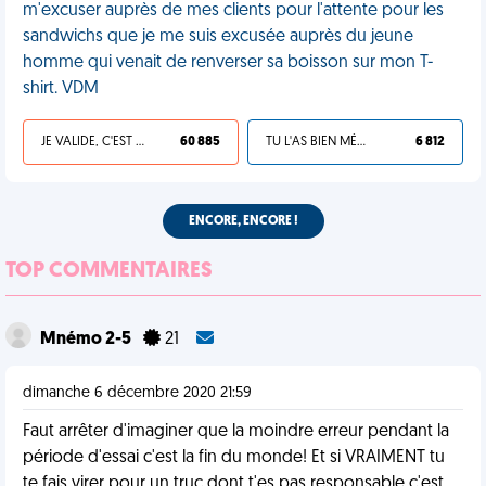
m'excuser auprès de mes clients pour l'attente pour les
sandwichs que je me suis excusée auprès du jeune
homme qui venait de renverser sa boisson sur mon T-
shirt. VDM
JE VALIDE, C'EST UNE VDM
60 885
TU L'AS BIEN MÉRITÉ
6 812
ENCORE, ENCORE !
TOP COMMENTAIRES
Mnémo 2-5
21
dimanche 6 décembre 2020 21:59
Faut arrêter d'imaginer que la moindre erreur pendant la
période d'essai c'est la fin du monde! Et si VRAIMENT tu
te fais virer pour un truc dont t'es pas responsable c'est