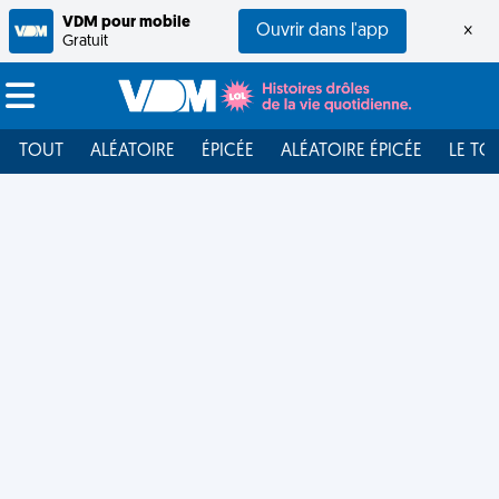
VDM pour mobile
Ouvrir dans l'app
×
Gratuit
TOUT
ALÉATOIRE
ÉPICÉE
ALÉATOIRE ÉPICÉE
LE TO