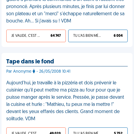
prononcé. Après plusieurs minutes, je finis par lui donner
son plateau et un "merci" s'échappe naturellement de sa
bouche. Ah... Si j'avais su ! VDM
JE VALIDE, C'EST UNE VDM
64 747
TU L'AS BIEN MÉRITÉ
6 004
Tape dans le fond
Par Anonyme
- 26/05/2008 10:41
Aujourd'hui, je travaille à la pizzéria et dois prévenir le
cuisinier qu'il peut mettre ma pizza au four pour que je
puisse manger après le service. Pressée, je passe devant
la cuisine et hurle : "Mathieu, tu peux me la mettre !"
devant les yeux effarés des clients. Grand moment de
solitude. VDM
JE VALIDE, C'EST UNE VDM
49 020
TU L'AS BIEN MÉRITÉ
5 752