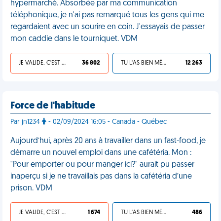
hypermarché. Absorbée par ma communication
téléphonique, je n'ai pas remarqué tous les gens qui me
regardaient avec un sourire en coin. J'essayais de passer
mon caddie dans le tourniquet. VDM
JE VALIDE, C'EST UNE VDM
36 802
TU L'AS BIEN MÉRITÉ
12 263
Force de l'habitude
Par jn1234
- 02/09/2024 16:05 - Canada - Québec
Aujourd’hui, après 20 ans à travailler dans un fast-food, je
démarre un nouvel emploi dans une cafétéria. Mon :
"Pour emporter ou pour manger ici?" aurait pu passer
inaperçu si je ne travaillais pas dans la cafétéria d’une
prison. VDM
JE VALIDE, C'EST UNE VDM
1 674
TU L'AS BIEN MÉRITÉ
486