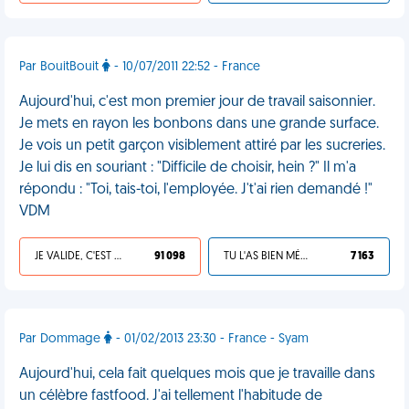
Par BouitBouit
- 10/07/2011 22:52 - France
Aujourd'hui, c'est mon premier jour de travail saisonnier.
Je mets en rayon les bonbons dans une grande surface.
Je vois un petit garçon visiblement attiré par les sucreries.
Je lui dis en souriant : "Difficile de choisir, hein ?" Il m'a
répondu : "Toi, tais-toi, l'employée. J't'ai rien demandé !"
VDM
JE VALIDE, C'EST UNE VDM
91 098
TU L'AS BIEN MÉRITÉ
7 163
Par Dommage
- 01/02/2013 23:30 - France - Syam
Aujourd'hui, cela fait quelques mois que je travaille dans
un célèbre fastfood. J'ai tellement l'habitude de