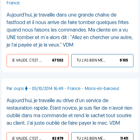
France
Aujourd'hui, je travaille dans une grande chaîne de
fastfood et il nous arrive de faire tomber quelques frites
quand nous faisons les commandes. Ma cliente en a vu
UNE tomber et m'a alors dit : "Allez en chercher une autre,
je l'ai payée et je la veux." VDM
JE VALIDE, C'EST UNE VDM
67 502
TU L'AS BIEN MÉRITÉ
9 105
Par oups
- 05/10/2014 16:49 - France - Mons-en-baroeul
Aujourd'hui, je travaille au drive d'un service de
restauration rapide. Étant novice, je suis fier de n'avoir rien
oublié dans ma commande et rend le sachet tout sourire
au client. J'ai juste oublié de faire payer le mec. VDM
JE VALIDE, C'EST UNE VDM
82 879
TU L'AS BIEN MÉRITÉ
11 411