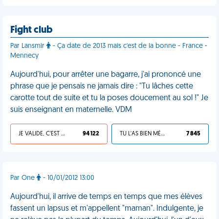
Fight club
Par Lansmir
- Ça date de 2013 mais c'est de la bonne - France -
Mennecy
Aujourd'hui, pour arrêter une bagarre, j'ai prononcé une
phrase que je pensais ne jamais dire : "Tu lâches cette
carotte tout de suite et tu la poses doucement au sol !" Je
suis enseignant en maternelle. VDM
JE VALIDE, C'EST UNE VDM
94 122
TU L'AS BIEN MÉRITÉ
7 845
Par One
- 10/01/2012 13:00
Aujourd'hui, il arrive de temps en temps que mes élèves
fassent un lapsus et m'appellent "maman". Indulgente, je