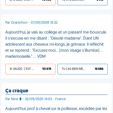
JE VALIDE, C'EST UNE VDM
75 905
TU L'AS BIEN MÉRITÉ
6 913
Par Granichon - 07/09/2008 10:32
Aujourd'hui, je vais au collège et un passant me bouscule.
Il s'excuse en me disant : "Désolé madame". Étant UN
adolescent aux cheveux mi-longs, je grimace. Il réfléchit
et se reprend : "Excusez-moi... (mon visage s'illumine) ...
mademoiselle." ... VDM
JE VALIDE, C'EST UNE VDM
55 674
TU L'AS BIEN MÉRITÉ
10 686
Ça craque
Par Nine
- 26/09/2020 14:03 - France
Aujourd'hui, prof à cheval sur la politesse, excédée par les