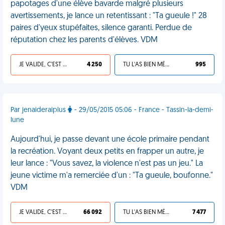
papotages d'une élève bavarde malgré plusieurs
avertissements, je lance un retentissant : "Ta gueule !" 28
paires d'yeux stupéfaites, silence garanti. Perdue de
réputation chez les parents d'élèves. VDM
JE VALIDE, C'EST UNE VDM
4 250
TU L'AS BIEN MÉRITÉ
995
Par jenaideraiplus
- 29/05/2015 05:06 - France - Tassin-la-demi-
lune
Aujourd'hui, je passe devant une école primaire pendant
la recréation. Voyant deux petits en frapper un autre, je
leur lance : "Vous savez, la violence n'est pas un jeu." La
jeune victime m'a remerciée d'un : "Ta gueule, boufonne."
VDM
JE VALIDE, C'EST UNE VDM
66 092
TU L'AS BIEN MÉRITÉ
7 477