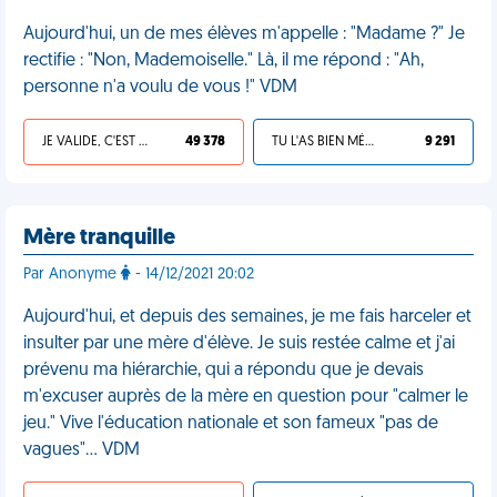
Aujourd'hui, un de mes élèves m'appelle : "Madame ?" Je
rectifie : "Non, Mademoiselle." Là, il me répond : "Ah,
personne n'a voulu de vous !" VDM
JE VALIDE, C'EST UNE VDM
49 378
TU L'AS BIEN MÉRITÉ
9 291
Mère tranquille
Par Anonyme
- 14/12/2021 20:02
Aujourd'hui, et depuis des semaines, je me fais harceler et
insulter par une mère d'élève. Je suis restée calme et j'ai
prévenu ma hiérarchie, qui a répondu que je devais
m'excuser auprès de la mère en question pour "calmer le
jeu." Vive l'éducation nationale et son fameux "pas de
vagues"… VDM