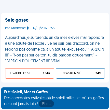
Sale gosse
Par Anonyme
- 16/01/2017 11:53
Aujourd'hui, je surprends un de mes élèves mal répondre
à une adulte de l'école : "Je ne suis pas d'accord, on ne
répond pas comme ça, à un adulte, excuse-toi." "PARDON
!!!" - "Non pas sur ce ton, tu dis pardon doucement." -
"PARDON DOUCEMENT !!!" VDM
JE VALIDE, C'EST UNE VDM
1 543
TU L'AS BIEN MÉRITÉ
249
Été : Soleil, Mer et Gaffes
Des anecdotes estivales où le soleil brille... et où les gaffes
ne sont jamais loin !
Plus…