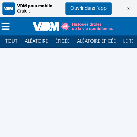
VDM pour mobile
Ouvrir dans l'app
×
Gratuit
TOUT
ALÉATOIRE
ÉPICÉE
ALÉATOIRE ÉPICÉE
LE TO