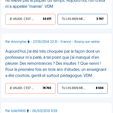
ne relève pas la plupart du temps. Aujourd'hui, l'un d'eux
m'a appelée "mamie". VDM
JE VALIDE, C'EST UNE VDM
53 071
TU L'AS BIEN MÉRITÉ
3 797
Par Anonyme
- 27/10/2014 22:31 - France - Rosny-sur-seine
Aujourd'hui, j'ai été très choquée par la façon dont un
professeur m'a parlé, à tel point que j'ai manqué d'en
pleurer. Des remontrances ? Des insultes ? Que nenni !
Pour la première fois en trois ans d'études, un enseignant
a été courtois, gentil et surtout pédagogue. VDM
JE VALIDE, C'EST UNE VDM
74 703
TU L'AS BIEN MÉRITÉ
8 504
Par lolie11400
- 06/03/2013 11:59