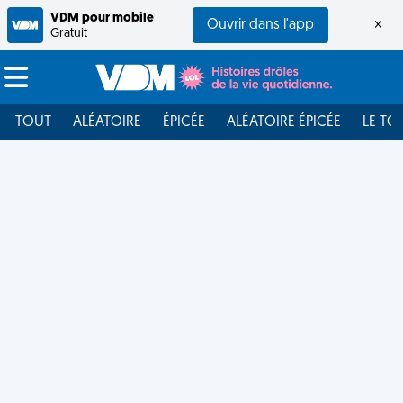
VDM pour mobile
Ouvrir dans l'app
×
Gratuit
TOUT
ALÉATOIRE
ÉPICÉE
ALÉATOIRE ÉPICÉE
LE TO