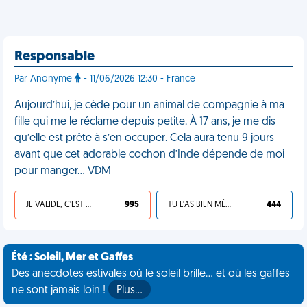
Responsable
Par Anonyme
- 11/06/2026 12:30 - France
Aujourd’hui, je cède pour un animal de compagnie à ma
fille qui me le réclame depuis petite. À 17 ans, je me dis
qu’elle est prête à s’en occuper. Cela aura tenu 9 jours
avant que cet adorable cochon d’Inde dépende de moi
pour manger… VDM
JE VALIDE, C'EST UNE VDM
995
TU L'AS BIEN MÉRITÉ
444
Été : Soleil, Mer et Gaffes
Des anecdotes estivales où le soleil brille... et où les gaffes
ne sont jamais loin !
Plus…