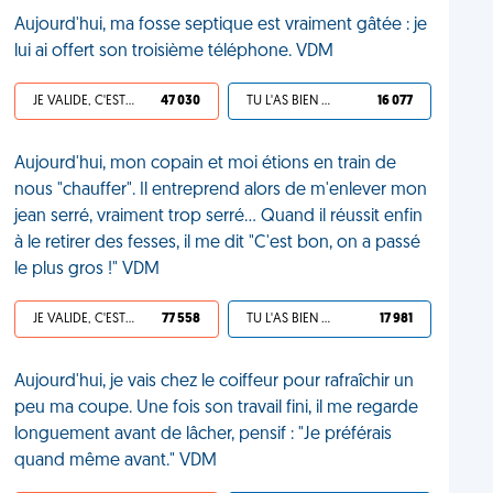
Aujourd'hui, ma fosse septique est vraiment gâtée : je
lui ai offert son troisième téléphone. VDM
JE VALIDE, C'EST UNE VDM
47 030
TU L'AS BIEN MÉRITÉ
16 077
Aujourd'hui, mon copain et moi étions en train de
nous "chauffer". Il entreprend alors de m'enlever mon
jean serré, vraiment trop serré... Quand il réussit enfin
à le retirer des fesses, il me dit "C'est bon, on a passé
le plus gros !" VDM
JE VALIDE, C'EST UNE VDM
77 558
TU L'AS BIEN MÉRITÉ
17 981
Aujourd'hui, je vais chez le coiffeur pour rafraîchir un
peu ma coupe. Une fois son travail fini, il me regarde
longuement avant de lâcher, pensif : "Je préférais
quand même avant." VDM