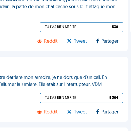
e m'assois sur mon lit, tremblante, prête à aller me chercher
oudain, la patte de mon chat caché sous le lit attaque mon
TU L'AS BIEN MÉRITÉ
538
Reddit
Tweet
Partager
tre derrière mon armoire, je ne dors que d'un œil. En
umer la lumière. Elle était sur l'interrupteur. VDM
TU L'AS BIEN MÉRITÉ
5 304
Reddit
Tweet
Partager