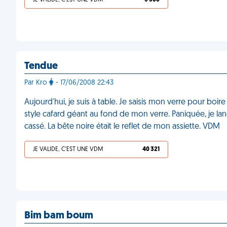
JE VALIDE, C'EST UNE VDM
5 566
Tendue
Par Kro
- 17/06/2008 22:43
Aujourd'hui, je suis à table. Je saisis mon verre pour boir
style cafard géant au fond de mon verre. Paniquée, je lance 
cassé. La bête noire était le reflet de mon assiette. VDM
JE VALIDE, C'EST UNE VDM
40 321
Bim bam boum