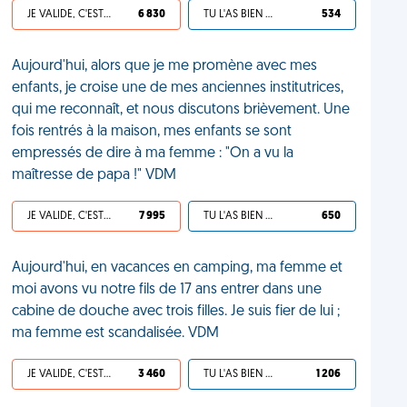
JE VALIDE, C'EST UNE VDM
6 830
TU L'AS BIEN MÉRITÉ
534
Aujourd'hui, alors que je me promène avec mes
enfants, je croise une de mes anciennes institutrices,
qui me reconnaît, et nous discutons brièvement. Une
fois rentrés à la maison, mes enfants se sont
empressés de dire à ma femme : "On a vu la
maîtresse de papa !" VDM
JE VALIDE, C'EST UNE VDM
7 995
TU L'AS BIEN MÉRITÉ
650
Aujourd'hui, en vacances en camping, ma femme et
moi avons vu notre fils de 17 ans entrer dans une
cabine de douche avec trois filles. Je suis fier de lui ;
ma femme est scandalisée. VDM
JE VALIDE, C'EST UNE VDM
3 460
TU L'AS BIEN MÉRITÉ
1 206