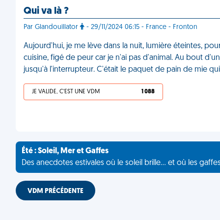
Qui va là ?
Par Glandouillator
- 29/11/2024 06:15 - France - Fronton
Aujourd'hui, je me lève dans la nuit, lumière éteintes, pou
cuisine, figé de peur car je n'ai pas d'animal. Au bout
jusqu'à l'interrupteur. C'était le paquet de pain de mie q
JE VALIDE, C'EST UNE VDM
1 088
Été : Soleil, Mer et Gaffes
Des anecdotes estivales où le soleil brille... et où les gaffe
VDM PRÉCÉDENTE