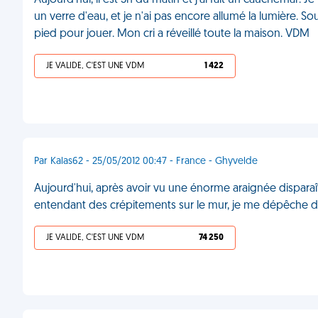
Aujourd'hui, il est 3h du matin et j'ai fait un cauchemar. J
un verre d'eau, et je n'ai pas encore allumé la lumière. S
pied pour jouer. Mon cri a réveillé toute la maison. VDM
JE VALIDE, C'EST UNE VDM
1 422
Par Kalas62 - 25/05/2012 00:47 - France - Ghyvelde
Aujourd'hui, après avoir vu une énorme araignée disparaî
entendant des crépitements sur le mur, je me dépêche d'all
JE VALIDE, C'EST UNE VDM
74 250