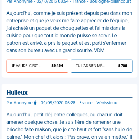
Par Anonyme - 02/10/2013 08:54 - France - Boulogne-billancourt
Aujourd'hui, comme je suis présent depuis peu dans mon
entreprise et que je veux me faire apprécier de l'équipe,
j'ai acheté un paquet de chouquettes et l'ai mis dans la
cuisine pour que tout le monde puisse se servir. Le
patron est arrivé, a pris le paquet et est parti s'enfermer
dans son bureau avec un grand sourire. VDM
JE VALIDE, C'EST UNE VDM
89 494
TU L'AS BIEN MÉRITÉ
8 708
Huileux
Par Anonyme
- 04/09/2020 06:28 - France - Vénissieux
Aujourd'hui, petit déj' entre collègues, où chacun doit
amener quelque chose. Je suis fière de ramener une
brioche faite maison, que je cite haut et fort "sans huile de
palme." Mon chef dit alors : "Pas grave, on va en mettre." Il