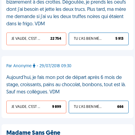
bizarrement à des crottes. Dégoutée, je prends les oeufs
dont j'ai besoin et jette les deux trucs. Plus tard, ma mère
me demande si j'ai vu les deux truffes noires qui étaient
dans le frigo. VDM
JE VALIDE, C'EST UNE VDM
22 754
TU L'AS BIEN MÉRITÉ
5 913
Par Anonyme
- 29/07/2018 09:30
Aujourd'hui, je fais mon pot de départ après 6 mois de
stage, croissants, pains au chocolat, bonbons, tout est là.
Sauf mes collègues. VDM
JE VALIDE, C'EST UNE VDM
9 899
TU L'AS BIEN MÉRITÉ
666
Madame Sans Gêne