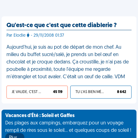
Qu'est-ce que c'est que cette diablerie ?
Par Elodie
- 29/11/2008 01:37
Aujourd'hui, je suis au pot de départ de mon chef. Au
milieu du buffet sucré/salé, je prends un bel œuf en
chocolat et je croque dedans. Ça croustille, je n'ai pas de
poubelle à proximité, toute l'équipe me regarde
m'étrangler et tout avaler. C'était un œuf de caille. VDM
JE VALIDE, C'EST UNE VDM
45 119
TU L'AS BIEN MÉRITÉ
8 642
Vacances d'Été : Soleil et Gaffes
Des plages aux campings, embarquez pour un voyage
rempli de rires sous le soleil... et quelques coups de soleil !