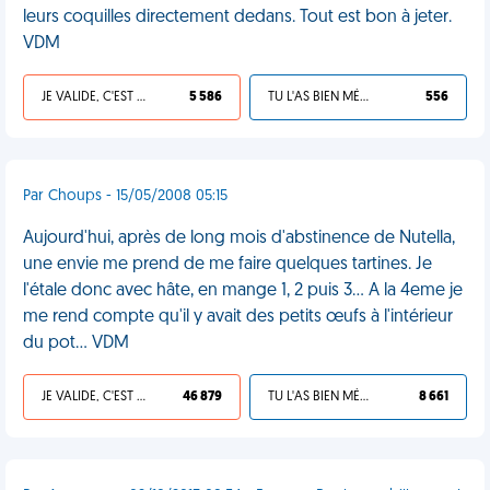
leurs coquilles directement dedans. Tout est bon à jeter.
VDM
JE VALIDE, C'EST UNE VDM
5 586
TU L'AS BIEN MÉRITÉ
556
Par Choups - 15/05/2008 05:15
Aujourd'hui, après de long mois d'abstinence de Nutella,
une envie me prend de me faire quelques tartines. Je
l'étale donc avec hâte, en mange 1, 2 puis 3... A la 4eme je
me rend compte qu'il y avait des petits œufs à l'intérieur
du pot... VDM
JE VALIDE, C'EST UNE VDM
46 879
TU L'AS BIEN MÉRITÉ
8 661