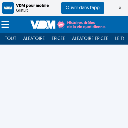
VDM pour mobile
Ouvrir dans l'app
×
Gratuit
TOUT
ALÉATOIRE
ÉPICÉE
ALÉATOIRE ÉPICÉE
LE TO