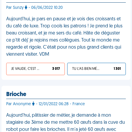
Par Sunzy
- 06/06/2022 10:20
Aujourd'hui, je pars en pause et je vois des croissants et
du café de luxe. Trop cools les patrons ! Je prend le plus
beau croissant, et je me sers du café. Hâte de déguster
ce p'tit déj' je rejoins mes collègues. Tout le monde me
regarde et rigole. C'était pour nos plus grand clients qui
viennent visiter. VDM
JE VALIDE, C'EST UNE VDM
3 017
TU L'AS BIEN MÉRITÉ
1 301
Brioche
Par Anonyme
- 12/01/2022 06:28 - France
Aujourd'hui, pâtissier de métier, je demande à mon
stagiaire de 3ème de me mettre 60 œufs dans la cuve du
robot pour faire les brioches. Il m'a jeté 60 œufs avec