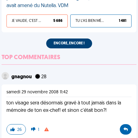
avait amené du Nutella. VDM
JE VALIDE, C'EST UNE VDM
5 686
TU L'AS BIEN MÉRITÉ
1 481
ENCORE, ENCORE !
TOP COMMENTAIRES
gnagnou
28
samedi 29 novembre 2008 11:42
ton visage sera désormais gravé à tout jamais dans la
mémoire de ton ex-chef! et sinon c'était bon?!
26
1