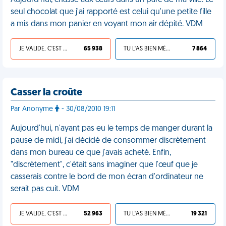
Aujourd'hui, chasse aux œufs dans un parc de ma ville. Le
seul chocolat que j'ai rapporté est celui qu'une petite fille
a mis dans mon panier en voyant mon air dépité. VDM
JE VALIDE, C'EST UNE VDM
65 938
TU L'AS BIEN MÉRITÉ
7 864
Casser la croûte
Par Anonyme
- 30/08/2010 19:11
Aujourd'hui, n'ayant pas eu le temps de manger durant la
pause de midi, j'ai décidé de consommer discrètement
dans mon bureau ce que j'avais acheté. Enfin,
"discrètement", c'était sans imaginer que l'œuf que je
casserais contre le bord de mon écran d'ordinateur ne
serait pas cuit. VDM
JE VALIDE, C'EST UNE VDM
52 963
TU L'AS BIEN MÉRITÉ
19 321