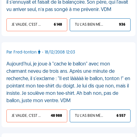
il s’ennuyait et faisait de la balançoire. Son père, qui l’avait
vu arriver seul, n’a pas songé à me prévenir. VDM
JE VALIDE, C'EST UNE VDM
6 148
TU L'AS BIEN MÉRITÉ
936
Par Fred-tonton
- 18/12/2008 12:03
Aujourd'hui, je joue à "cache le ballon" avec mon
charmant neveu de trois ans. Après une minute de
recherche, il s'exclame : "Il est lààààà le ballon, tonton !" en
pointant mon tee-shirt du doigt. Je lui dis que non, mais il
insiste. Je soulève mon tee-shirt. Ah bah non, pas de
ballon, juste mon ventre. VDM
JE VALIDE, C'EST UNE VDM
48 988
TU L'AS BIEN MÉRITÉ
6 557