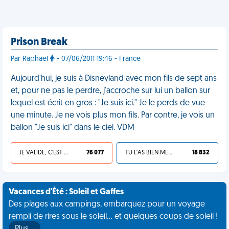
Prison Break
Par Raphael
- 07/06/2011 19:46 - France
Aujourd'hui, je suis à Disneyland avec mon fils de sept ans
et, pour ne pas le perdre, j'accroche sur lui un ballon sur
lequel est écrit en gros : "Je suis ici." Je le perds de vue
une minute. Je ne vois plus mon fils. Par contre, je vois un
ballon "Je suis ici" dans le ciel. VDM
JE VALIDE, C'EST UNE VDM
76 077
TU L'AS BIEN MÉRITÉ
18 832
Vacances d'Été : Soleil et Gaffes
Des plages aux campings, embarquez pour un voyage
rempli de rires sous le soleil... et quelques coups de soleil !