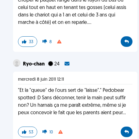
choper le paquet rangé dans le rayon du bas ou
celui tout en haut en tenant tes gosses (celui assis
dans le chariot qui a 1 an et celui de 3 ans qui
marche à côté) et on en reparle....
33
8
Ryo-chan
24
mercredi 8 juin 2011 12:11
"Et la "queue" de l'ours sert de "laisse"." Pedobear
spotted :D Sans déconner, tenir la main peut suffir
non? Un harnais ça me paraît extrême, même si je
peux concevoir le fait que les parents aient peur...
53
10