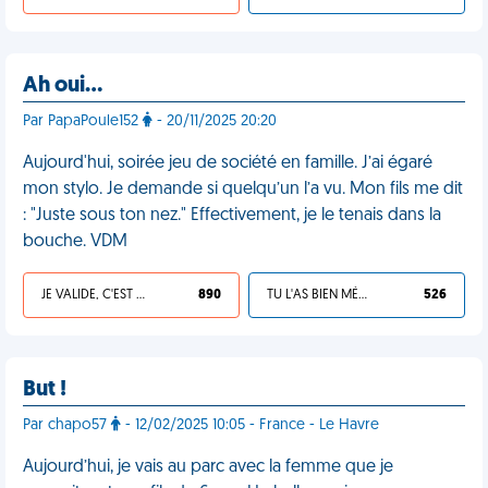
Ah oui…
Par PapaPoule152
- 20/11/2025 20:20
Aujourd'hui, soirée jeu de société en famille. J’ai égaré
mon stylo. Je demande si quelqu’un l’a vu. Mon fils me dit
: "Juste sous ton nez." Effectivement, je le tenais dans la
bouche. VDM
JE VALIDE, C'EST UNE VDM
890
TU L'AS BIEN MÉRITÉ
526
But !
Par chapo57
- 12/02/2025 10:05 - France - Le Havre
Aujourd’hui, je vais au parc avec la femme que je