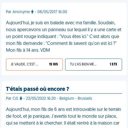
Par Anonyme
- 08/05/2017 16:00
Aujourd'hui, je suis en balade avec ma famille. Soudain,
nous apercevons un panneau sur lequel il y a une carte et
un point rouge indiquant : "Vous êtes ici." C'est alors que
mon fils demande : "Comment ils savent qu'on est ici ?"
Mon fils à 14 ans. VDM
JE VALIDE, C'EST UNE VDM
15 105
TU L'AS BIEN MÉRITÉ
1 373
T'étais passé où encore ?
Par Cd.
- 23/05/2022 16:20 - Belgium - Brussels
Aujourd'hui, mon fils de 6 ans est introuvable sur le terrain
de foot, et je panique. J'avertis tout le monde sur place,
qui se mettent à le chercher. Il était rentré à la maison car