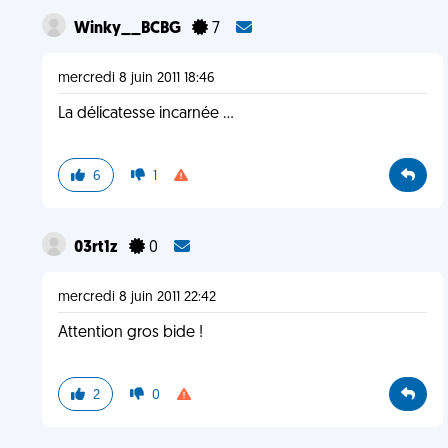
Winky__BCBG
7
mercredi 8 juin 2011 18:46
La délicatesse incarnée ...
6
1
03rt1z
0
mercredi 8 juin 2011 22:42
Attention gros bide !
2
0