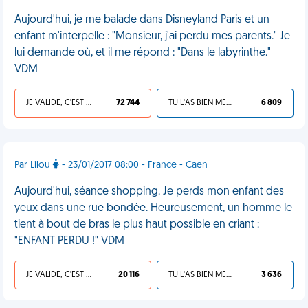
Aujourd'hui, je me balade dans Disneyland Paris et un
enfant m'interpelle : "Monsieur, j'ai perdu mes parents." Je
lui demande où, et il me répond : "Dans le labyrinthe."
VDM
JE VALIDE, C'EST UNE VDM
72 744
TU L'AS BIEN MÉRITÉ
6 809
Par Lilou
- 23/01/2017 08:00 - France - Caen
Aujourd'hui, séance shopping. Je perds mon enfant des
yeux dans une rue bondée. Heureusement, un homme le
tient à bout de bras le plus haut possible en criant :
"ENFANT PERDU !" VDM
JE VALIDE, C'EST UNE VDM
20 116
TU L'AS BIEN MÉRITÉ
3 636