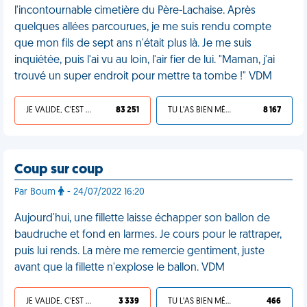
l'incontournable cimetière du Père-Lachaise. Après
quelques allées parcourues, je me suis rendu compte
que mon fils de sept ans n'était plus là. Je me suis
inquiétée, puis l'ai vu au loin, l'air fier de lui. "Maman, j'ai
trouvé un super endroit pour mettre ta tombe !" VDM
JE VALIDE, C'EST UNE VDM
83 251
TU L'AS BIEN MÉRITÉ
8 167
Coup sur coup
Par Boum
- 24/07/2022 16:20
Aujourd'hui, une fillette laisse échapper son ballon de
baudruche et fond en larmes. Je cours pour le rattraper,
puis lui rends. La mère me remercie gentiment, juste
avant que la fillette n'explose le ballon. VDM
JE VALIDE, C'EST UNE VDM
3 339
TU L'AS BIEN MÉRITÉ
466