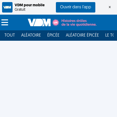
VDM pour mobile
Ouvrir dans l'app
×
Gratuit
TOUT
ALÉATOIRE
ÉPICÉE
ALÉATOIRE ÉPICÉE
LE TO