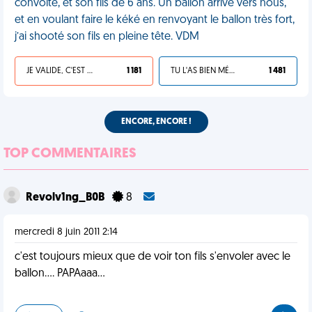
convoite, et son fils de 6 ans. Un ballon arrive vers nous,
et en voulant faire le kéké en renvoyant le ballon très fort,
j’ai shooté son fils en pleine tête. VDM
JE VALIDE, C'EST UNE VDM
1 181
TU L'AS BIEN MÉRITÉ
1 481
ENCORE, ENCORE !
TOP COMMENTAIRES
Revolv1ng_B0B
8
mercredi 8 juin 2011 2:14
c'est toujours mieux que de voir ton fils s'envoler avec le
ballon.... PAPAaaa...