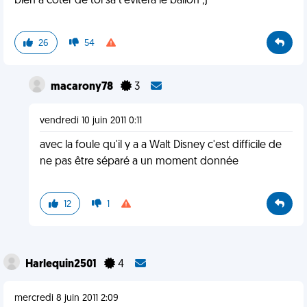
bien a coter de toi sa t'évitera le ballon ;)
26
54
macarony78
3
vendredi 10 juin 2011 0:11
avec la foule qu'il y a a Walt Disney c'est difficile de
ne pas être séparé a un moment donnée
12
1
Harlequin2501
4
mercredi 8 juin 2011 2:09