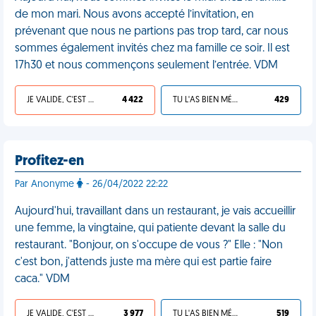
de mon mari. Nous avons accepté l’invitation, en
prévenant que nous ne partions pas trop tard, car nous
sommes également invités chez ma famille ce soir. Il est
17h30 et nous commençons seulement l’entrée. VDM
JE VALIDE, C'EST UNE VDM
4 422
TU L'AS BIEN MÉRITÉ
429
Profitez-en
Par Anonyme
- 26/04/2022 22:22
Aujourd'hui, travaillant dans un restaurant, je vais accueillir
une femme, la vingtaine, qui patiente devant la salle du
restaurant. "Bonjour, on s'occupe de vous ?" Elle : "Non
c'est bon, j'attends juste ma mère qui est partie faire
caca." VDM
JE VALIDE, C'EST UNE VDM
3 977
TU L'AS BIEN MÉRITÉ
519