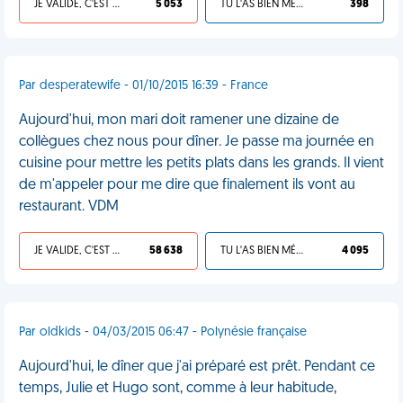
JE VALIDE, C'EST UNE VDM
5 053
TU L'AS BIEN MÉRITÉ
398
Par desperatewife - 01/10/2015 16:39 - France
Aujourd'hui, mon mari doit ramener une dizaine de
collègues chez nous pour dîner. Je passe ma journée en
cuisine pour mettre les petits plats dans les grands. Il vient
de m'appeler pour me dire que finalement ils vont au
restaurant. VDM
JE VALIDE, C'EST UNE VDM
58 638
TU L'AS BIEN MÉRITÉ
4 095
Par oldkids - 04/03/2015 06:47 - Polynésie française
Aujourd'hui, le dîner que j'ai préparé est prêt. Pendant ce
temps, Julie et Hugo sont, comme à leur habitude,