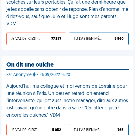
scotchés sur leurs portables. Ça fait une demi-heure que
je les appelle sans obtenir de réponse. Rien d'anormal me
diriez-vous, sauf que Julie et Hugo sont mes parents.
VDM
JE VALIDE, C'EST UNE VDM
77 277
TU L'AS BIEN MÉRITÉ
5 960
On dit une ouiche
Par Anonyme
- 21/09/2022 16:20
Aujourd'hui, ma collègue et moi venons de Lorraine pour
une réunion à Paris. Un peu en retard, on entend
l'intervenante, qui est aussi notre manager, dire aux autres
juste avant qu'on entre dans la salle : "On attend juste
encore les quiches." VDM
JE VALIDE, C'EST UNE VDM
5 052
TU L'AS BIEN MÉRITÉ
765