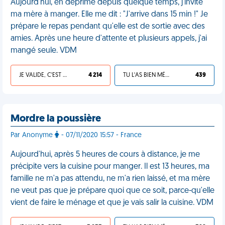
Aujourd'hui, en déprime depuis quelque temps, j'invite
ma mère à manger. Elle me dit : "J'arrive dans 15 min !" Je
prépare le repas pendant qu'elle est de sortie avec des
amies. Après une heure d'attente et plusieurs appels, j'ai
mangé seule. VDM
JE VALIDE, C'EST UNE VDM
4 214
TU L'AS BIEN MÉRITÉ
439
Mordre la poussière
Par Anonyme
- 07/11/2020 15:57 - France
Aujourd'hui, après 5 heures de cours à distance, je me
précipite vers la cuisine pour manger. Il est 13 heures, ma
famille ne m'a pas attendu, ne m'a rien laissé, et ma mère
ne veut pas que je prépare quoi que ce soit, parce-qu'elle
vient de faire le ménage et que je vais salir la cuisine. VDM