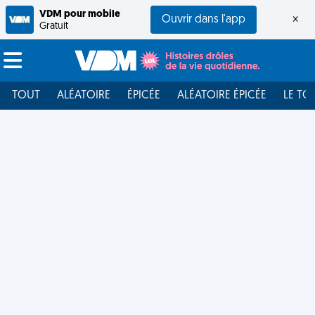
VDM pour mobile
Ouvrir dans l'app
×
Gratuit
TOUT
ALÉATOIRE
ÉPICÉE
ALÉATOIRE ÉPICÉE
LE TO