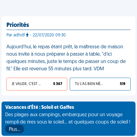
Priorités
Par adhdf
- 22/07/2020 09:30
Aujourd'hui, le repas étant prêt, la maîtresse de maison
nous invite à nous préparer à passer à table, "d'ici
quelques minutes, juste le temps de passer un coup de
fil." Elle est revenue 55 minutes plus tard. VDM
JE VALIDE, C'EST UNE VDM
5 367
TU L'AS BIEN MÉRITÉ
519
Vacances d'Été : Soleil et Gaffes
Des plages aux campings, embarquez pour un voyage
rempli de rires sous le soleil... et quelques coups de soleil !
Plus…