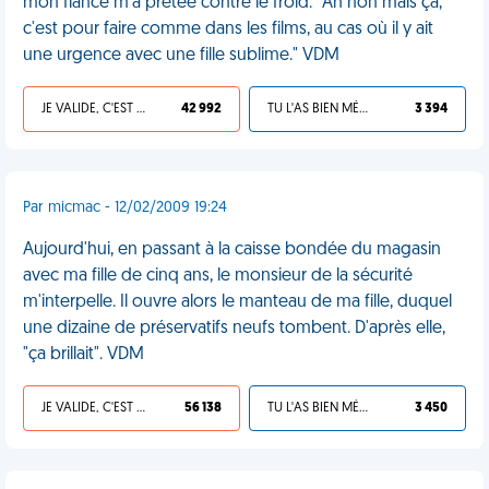
mon fiancé m'a prêtée contre le froid. "Ah non mais ça,
c'est pour faire comme dans les films, au cas où il y ait
une urgence avec une fille sublime." VDM
JE VALIDE, C'EST UNE VDM
42 992
TU L'AS BIEN MÉRITÉ
3 394
Par micmac - 12/02/2009 19:24
Aujourd'hui, en passant à la caisse bondée du magasin
avec ma fille de cinq ans, le monsieur de la sécurité
m'interpelle. Il ouvre alors le manteau de ma fille, duquel
une dizaine de préservatifs neufs tombent. D'après elle,
"ça brillait". VDM
JE VALIDE, C'EST UNE VDM
56 138
TU L'AS BIEN MÉRITÉ
3 450