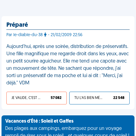
Préparé
Par le-diable-du-38
- 21/02/2009 22:56
Aujourd'hui, après une soirée, distribution de préservatifs.
Une fille magnifique me regarde droit dans les yeux, avec
un petit sourire aguicheur. Elle me tend une capote avec
un mouvement de tête. Ne sachant que répondre, j'ai
sorti un préservatif de ma poche et lui ai dit : "Merci, j'ai
déjà." VDM
JE VALIDE, C'EST UNE VDM
57 082
TU L'AS BIEN MÉRITÉ
22 548
Vacances d'Été : Soleil et Gaffes
Des plages aux campings, embarquez pour un voyage