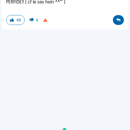
PERFIDE!! ( cf le sav hein ^^"" )
48
6