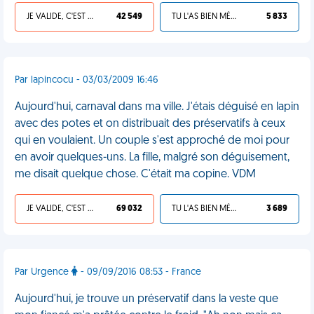
JE VALIDE, C'EST UNE VDM
42 549
TU L'AS BIEN MÉRITÉ
5 833
Par lapincocu - 03/03/2009 16:46
Aujourd'hui, carnaval dans ma ville. J'étais déguisé en lapin
avec des potes et on distribuait des préservatifs à ceux
qui en voulaient. Un couple s'est approché de moi pour
en avoir quelques-uns. La fille, malgré son déguisement,
me disait quelque chose. C'était ma copine. VDM
JE VALIDE, C'EST UNE VDM
69 032
TU L'AS BIEN MÉRITÉ
3 689
Par Urgence
- 09/09/2016 08:53 - France
Aujourd'hui, je trouve un préservatif dans la veste que