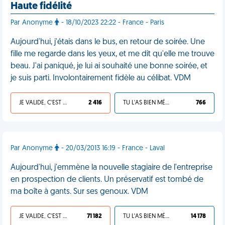
Haute fidélité
Par Anonyme
- 18/10/2023 22:22 - France - Paris
Aujourd'hui, j'étais dans le bus, en retour de soirée. Une
fille me regarde dans les yeux, et me dit qu'elle me trouve
beau. J'ai paniqué, je lui ai souhaité une bonne soirée, et
je suis parti. Involontairement fidèle au célibat. VDM
JE VALIDE, C'EST UNE VDM
2 416
TU L'AS BIEN MÉRITÉ
766
Par Anonyme
- 20/03/2013 16:19 - France - Laval
Aujourd'hui, j'emmène la nouvelle stagiaire de l'entreprise
en prospection de clients. Un préservatif est tombé de
ma boîte à gants. Sur ses genoux. VDM
JE VALIDE, C'EST UNE VDM
71 182
TU L'AS BIEN MÉRITÉ
14 178