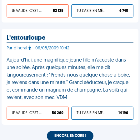
JE VALIDE, C'EST UNE VDM
82 135
TU L'AS BIEN MÉRITÉ
6 740
L'entourloupe
Par dineral
- 06/08/2009 10:42
Aujourd'hui, une magnifique jeune fille m'accoste dans
une soirée. Après quelques minutes, elle me dit
langoureusement : "Prends-nous quelque chose à boire,
je reviens dans une minute." Grand séducteur, je craque
et commande un magnum de champagne. La voilà qui
revient, avec son mec. VDM
JE VALIDE, C'EST UNE VDM
50 260
TU L'AS BIEN MÉRITÉ
14 196
ENCORE, ENCORE !