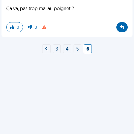
Ça va, pas trop mal au poignet ?
0
0
3
4
5
6