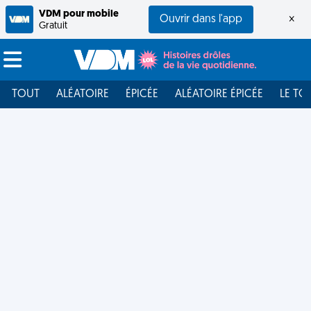
VDM pour mobile
Ouvrir dans l'app
×
Gratuit
TOUT
ALÉATOIRE
ÉPICÉE
ALÉATOIRE ÉPICÉE
LE TO