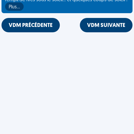
rempli de rires sous le soleil... et quelques coups de soleil !
Plus…
VDM PRÉCÉDENTE
VDM SUIVANTE