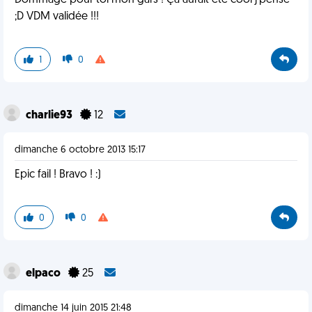
Dommage pour toi mon gars ! Ça aurait été cool j'pense
;D VDM validée !!!
1
0
charlie93
12
dimanche 6 octobre 2013 15:17
Epic fail ! Bravo ! :)
0
0
elpaco
25
dimanche 14 juin 2015 21:48