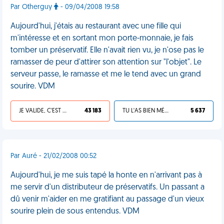
Par Otherguy
- 09/04/2008 19:58
Aujourd'hui, j'étais au restaurant avec une fille qui
m'intéresse et en sortant mon porte-monnaie, je fais
tomber un préservatif. Elle n'avait rien vu, je n'ose pas le
ramasser de peur d'attirer son attention sur "l'objet". Le
serveur passe, le ramasse et me le tend avec un grand
sourire. VDM
JE VALIDE, C'EST UNE VDM
43 183
TU L'AS BIEN MÉRITÉ
5 637
Par Auré - 21/02/2008 00:52
Aujourd'hui, je me suis tapé la honte en n'arrivant pas à
me servir d'un distributeur de préservatifs. Un passant a
dû venir m'aider en me gratifiant au passage d'un vieux
sourire plein de sous entendus. VDM