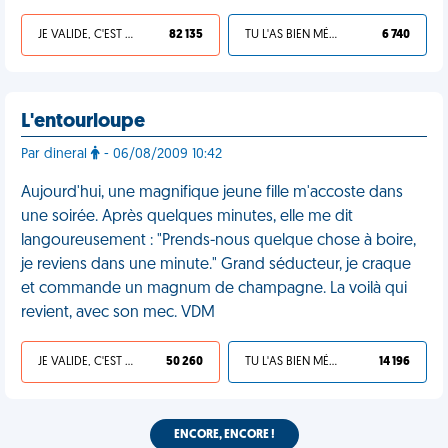
JE VALIDE, C'EST UNE VDM
82 135
TU L'AS BIEN MÉRITÉ
6 740
L'entourloupe
Par dineral
- 06/08/2009 10:42
Aujourd'hui, une magnifique jeune fille m'accoste dans
une soirée. Après quelques minutes, elle me dit
langoureusement : "Prends-nous quelque chose à boire,
je reviens dans une minute." Grand séducteur, je craque
et commande un magnum de champagne. La voilà qui
revient, avec son mec. VDM
JE VALIDE, C'EST UNE VDM
50 260
TU L'AS BIEN MÉRITÉ
14 196
ENCORE, ENCORE !