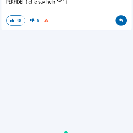
PERFIDE!! ( cf le sav hein ^^"" )
48
6