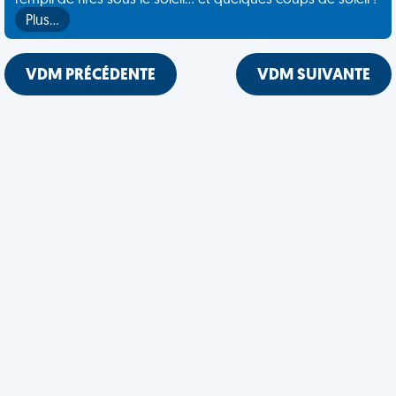
rempli de rires sous le soleil... et quelques coups de soleil !
Plus…
VDM PRÉCÉDENTE
VDM SUIVANTE