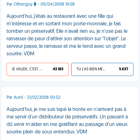
Par Otherguy
- 09/04/2008 19:58
Aujourd'hui, j'étais au restaurant avec une fille qui
m'intéresse et en sortant mon porte-monnaie, je fais
tomber un préservatif. Elle n'avait rien vu, je n'ose pas le
ramasser de peur d'attirer son attention sur "l'objet". Le
serveur passe, le ramasse et me le tend avec un grand
sourire. VDM
JE VALIDE, C'EST UNE VDM
43 183
TU L'AS BIEN MÉRITÉ
5 637
Par Auré - 21/02/2008 00:52
Aujourd'hui, je me suis tapé la honte en n'arrivant pas à
me servir d'un distributeur de préservatifs. Un passant a
dû venir m'aider en me gratifiant au passage d'un vieux
sourire plein de sous entendus. VDM