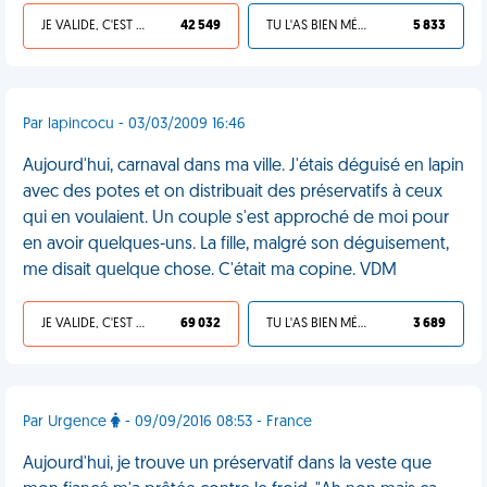
JE VALIDE, C'EST UNE VDM
42 549
TU L'AS BIEN MÉRITÉ
5 833
Par lapincocu - 03/03/2009 16:46
Aujourd'hui, carnaval dans ma ville. J'étais déguisé en lapin
avec des potes et on distribuait des préservatifs à ceux
qui en voulaient. Un couple s'est approché de moi pour
en avoir quelques-uns. La fille, malgré son déguisement,
me disait quelque chose. C'était ma copine. VDM
JE VALIDE, C'EST UNE VDM
69 032
TU L'AS BIEN MÉRITÉ
3 689
Par Urgence
- 09/09/2016 08:53 - France
Aujourd'hui, je trouve un préservatif dans la veste que