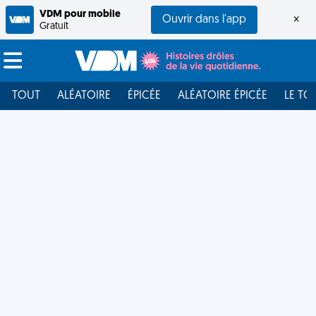
VDM pour mobile
Ouvrir dans l'app
×
Gratuit
TOUT
ALÉATOIRE
ÉPICÉE
ALÉATOIRE ÉPICÉE
LE TO