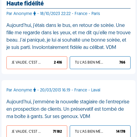
Haute fidélité
Par Anonyme
- 18/10/2023 22:22 - France - Paris
Aujourd'hui, j'étais dans le bus, en retour de soirée. Une
fille me regarde dans les yeux, et me dit qu'elle me trouve
beau. J'ai paniqué, je lui ai souhaité une bonne soirée, et
je suis parti. Involontairement fidèle au célibat. VDM
JE VALIDE, C'EST UNE VDM
2 416
TU L'AS BIEN MÉRITÉ
766
Par Anonyme
- 20/03/2013 16:19 - France - Laval
Aujourd'hui, j'emmène la nouvelle stagiaire de l'entreprise
en prospection de clients. Un préservatif est tombé de
ma boîte à gants. Sur ses genoux. VDM
JE VALIDE, C'EST UNE VDM
71 182
TU L'AS BIEN MÉRITÉ
14 178