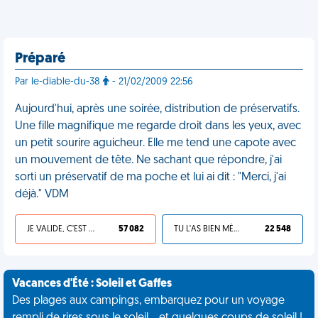
Préparé
Par le-diable-du-38
- 21/02/2009 22:56
Aujourd'hui, après une soirée, distribution de préservatifs.
Une fille magnifique me regarde droit dans les yeux, avec
un petit sourire aguicheur. Elle me tend une capote avec
un mouvement de tête. Ne sachant que répondre, j'ai
sorti un préservatif de ma poche et lui ai dit : "Merci, j'ai
déjà." VDM
JE VALIDE, C'EST UNE VDM
57 082
TU L'AS BIEN MÉRITÉ
22 548
Vacances d'Été : Soleil et Gaffes
Des plages aux campings, embarquez pour un voyage