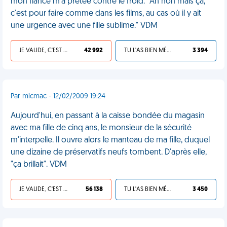
mon fiancé m'a prêtée contre le froid. "Ah non mais ça,
c'est pour faire comme dans les films, au cas où il y ait
une urgence avec une fille sublime." VDM
JE VALIDE, C'EST UNE VDM
42 992
TU L'AS BIEN MÉRITÉ
3 394
Par micmac - 12/02/2009 19:24
Aujourd'hui, en passant à la caisse bondée du magasin
avec ma fille de cinq ans, le monsieur de la sécurité
m'interpelle. Il ouvre alors le manteau de ma fille, duquel
une dizaine de préservatifs neufs tombent. D'après elle,
"ça brillait". VDM
JE VALIDE, C'EST UNE VDM
56 138
TU L'AS BIEN MÉRITÉ
3 450