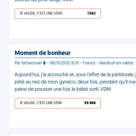
osseux du petit doigt. VDM
JE VALIDE, C'EST UNE VDM
1 562
Moment de bonheur
Par fartwoman
- 08/10/2012 15:13 - France - Nanteuil-en-vallée
Aujourd'hui, j'ai accouché et, sous l'effet de la péridurale
pété au nez de mon gynéco, deux fois, pendant qu'il me re
peine de pousser une fois le bébé sorti. VDM
JE VALIDE, C'EST UNE VDM
59 468