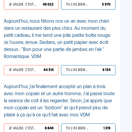
JE VALIDE, C'EST UNE VDM
40 022
TU L'AS BIEN MÉRITÉ
5 970
Aujourd'hui, nous fêtons nos un an avec mon chéri
dans un restaurant des plus chics. Au moment du
petit cadeau, il me tend une jolie petite boîte rouge.
Je l'ouvre, émue. Dedans, un petit papier avec écrit
dessus : "Bon pour une partie de jambes en l'air."
Romantique. VDM
JE VALIDE, C'EST UNE VDM
64 314
TU L'AS BIEN MÉRITÉ
6 134
Aujourd'hui, j'ai finalement accepté un plan à trois
avec mon copain et un autre homme. J’ai passé toute
la séance de coït à les regarder. Sinon, j'ai appris que
mon copain est un "bottom" et qu’il prend plus de
plaisir à ça qu’à ce qu'il fait avec moi. VDM
JE VALIDE, C'EST UNE VDM
8 840
TU L'AS BIEN MÉRITÉ
1 319