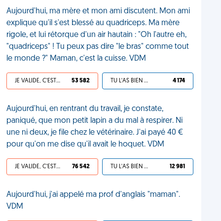
Aujourd'hui, ma mère et mon ami discutent. Mon ami
explique qu'il s'est blessé au quadriceps. Ma mère
rigole, et lui rétorque d'un air hautain : "Oh l'autre eh,
"quadriceps" ! Tu peux pas dire "le bras" comme tout
le monde ?" Maman, c'est la cuisse. VDM
JE VALIDE, C'EST UNE VDM
53 582
TU L'AS BIEN MÉRITÉ
4 174
Aujourd'hui, en rentrant du travail, je constate,
paniqué, que mon petit lapin a du mal à respirer. Ni
une ni deux, je file chez le vétérinaire. J'ai payé 40 €
pour qu'on me dise qu'il avait le hoquet. VDM
JE VALIDE, C'EST UNE VDM
76 542
TU L'AS BIEN MÉRITÉ
12 981
Aujourd'hui, j'ai appelé ma prof d'anglais "maman".
VDM