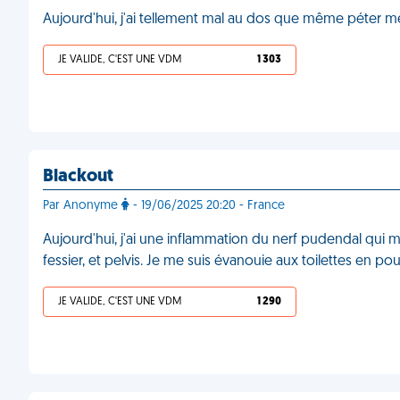
Aujourd'hui, j'ai tellement mal au dos que même péter me
JE VALIDE, C'EST UNE VDM
1 303
Blackout
Par Anonyme
- 19/06/2025 20:20 - France
Aujourd'hui, j'ai une inflammation du nerf pudendal qui
fessier, et pelvis. Je me suis évanouie aux toilettes en po
JE VALIDE, C'EST UNE VDM
1 290