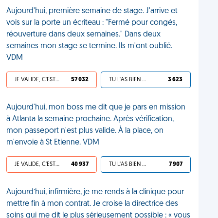
Aujourd'hui, première semaine de stage. J'arrive et
vois sur la porte un écriteau : "Fermé pour congés,
réouverture dans deux semaines." Dans deux
semaines mon stage se termine. Ils m'ont oublié.
VDM
JE VALIDE, C'EST UNE VDM
57 032
TU L'AS BIEN MÉRITÉ
3 623
Aujourd'hui, mon boss me dit que je pars en mission
à Atlanta la semaine prochaine. Après vérification,
mon passeport n'est plus valide. À la place, on
m'envoie à St Etienne. VDM
JE VALIDE, C'EST UNE VDM
40 937
TU L'AS BIEN MÉRITÉ
7 907
Aujourd’hui, infirmière, je me rends à la clinique pour
mettre fin à mon contrat. Je croise la directrice des
soins qui me dit le plus sérieusement possible : « vous