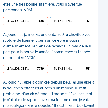
êtes une très bonne infirmière, vous n'avez tué
personne ». VDM
JE VALIDE, C'EST UNE VDM
1 625
TU L'AS BIEN MÉRITÉ
191
Aujourd’hui, je me fais une entorse à la cheville avec
rupture du ligament dans un célèbre magasin
d’ameublement. Je viens de recevoir un mail de leur
part pour la nouvelle année : "commençons l’année
du bon pied." VDM
JE VALIDE, C'EST UNE VDM
7 739
TU L'AS BIEN MÉRITÉ
581
Aujourd'hui, aide à domicile depuis peu, j'ai une aide à
la douche à effectuer auprès d'un monsieur. Petit
problème, d'un air détendu, il me sort : "Excusez-moi,
je n'ai plus de rapport avec ma femme donc je vais
me soulager dans la douche." Il s'est masturbé devant