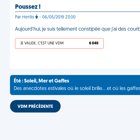
Poussez !
Par Herilis
- 06/05/2019 23:00
Aujourd'hui, je suis tellement constipée que j'ai des co
JE VALIDE, C'EST UNE VDM
6 040
Été : Soleil, Mer et Gaffes
Des anecdotes estivales où le soleil brille... et où les gaffe
VDM PRÉCÉDENTE