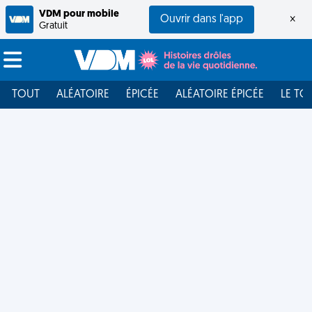
VDM pour mobile
Ouvrir dans l'app
×
Gratuit
TOUT
ALÉATOIRE
ÉPICÉE
ALÉATOIRE ÉPICÉE
LE TO