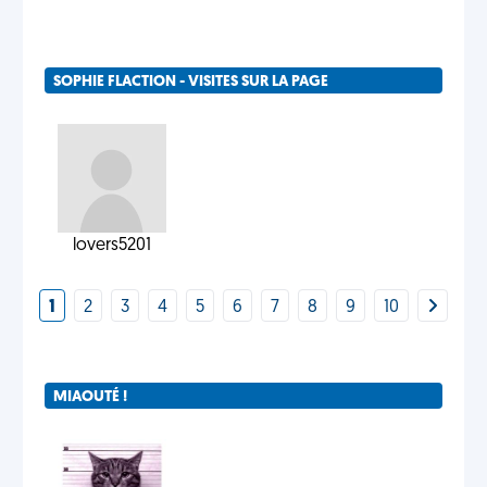
SOPHIE FLACTION - VISITES SUR LA PAGE
lovers5201
1
2
3
4
5
6
7
8
9
10
MIAOUTÉ !