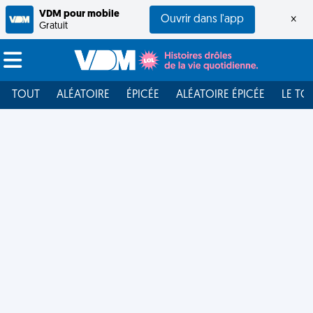
VDM pour mobile
Ouvrir dans l'app
×
Gratuit
TOUT
ALÉATOIRE
ÉPICÉE
ALÉATOIRE ÉPICÉE
LE TO