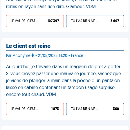
Une cliente a essayé un pantalon, a eu la diarrhée et l'a
remis en rayon sans rien dire. Glamour. VDM
JE VALIDE, C'EST UNE VDM
107 397
TU L'AS BIEN MÉRITÉ
5 607
Le client est reine
Par Anonyme
- 21/05/2025 14:20 - France
Aujourd'hui, je travaille dans un magasin de prêt à porter.
Si vous croyez passer une mauvaise journée, sachez que
je viens de plonger la main dans la poche d’un pantalon
laissé en cabine contenant un tampon usagé surprise,
encore tout chaud. VDM
JE VALIDE, C'EST UNE VDM
1 873
TU L'AS BIEN MÉRITÉ
360