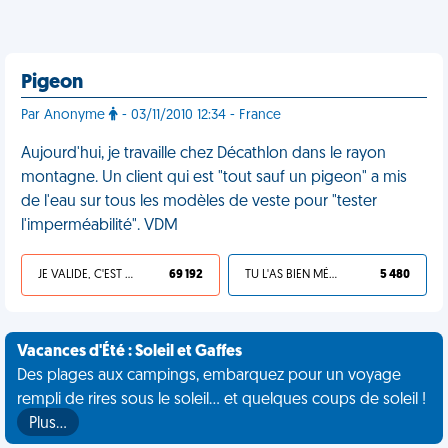
Pigeon
Par Anonyme
- 03/11/2010 12:34 - France
Aujourd'hui, je travaille chez Décathlon dans le rayon
montagne. Un client qui est "tout sauf un pigeon" a mis
de l'eau sur tous les modèles de veste pour "tester
l'imperméabilité". VDM
JE VALIDE, C'EST UNE VDM
69 192
TU L'AS BIEN MÉRITÉ
5 480
Vacances d'Été : Soleil et Gaffes
Des plages aux campings, embarquez pour un voyage
rempli de rires sous le soleil... et quelques coups de soleil !
Plus…