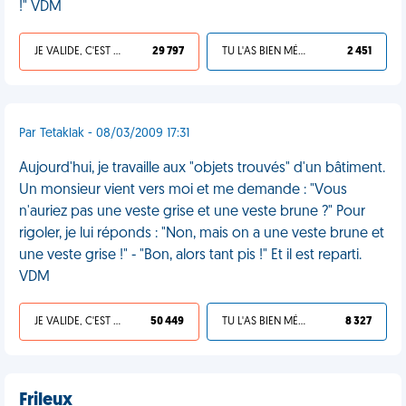
!" VDM
JE VALIDE, C'EST UNE VDM
29 797
TU L'AS BIEN MÉRITÉ
2 451
Par Tetaklak - 08/03/2009 17:31
Aujourd'hui, je travaille aux "objets trouvés" d'un bâtiment.
Un monsieur vient vers moi et me demande : "Vous
n'auriez pas une veste grise et une veste brune ?" Pour
rigoler, je lui réponds : "Non, mais on a une veste brune et
une veste grise !" - "Bon, alors tant pis !" Et il est reparti.
VDM
JE VALIDE, C'EST UNE VDM
50 449
TU L'AS BIEN MÉRITÉ
8 327
Frileux