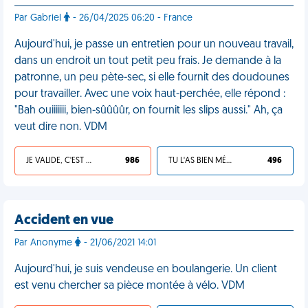
Par Gabriel
- 26/04/2025 06:20 - France
Aujourd'hui, je passe un entretien pour un nouveau travail,
dans un endroit un tout petit peu frais. Je demande à la
patronne, un peu pète-sec, si elle fournit des doudounes
pour travailler. Avec une voix haut-perchée, elle répond :
"Bah ouiiiiiii, bien-sûûûûr, on fournit les slips aussi." Ah, ça
veut dire non. VDM
JE VALIDE, C'EST UNE VDM
986
TU L'AS BIEN MÉRITÉ
496
Accident en vue
Par Anonyme
- 21/06/2021 14:01
Aujourd'hui, je suis vendeuse en boulangerie. Un client
est venu chercher sa pièce montée à vélo. VDM