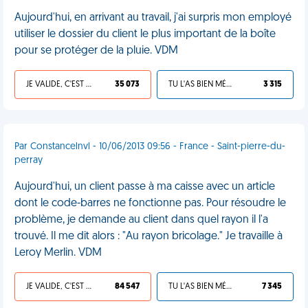
Aujourd'hui, en arrivant au travail, j'ai surpris mon employé
utiliser le dossier du client le plus important de la boîte
pour se protéger de la pluie. VDM
JE VALIDE, C'EST UNE VDM
35 073
TU L'AS BIEN MÉRITÉ
3 315
Par Constancelnvl - 10/06/2013 09:56 - France - Saint-pierre-du-
perray
Aujourd'hui, un client passe à ma caisse avec un article
dont le code-barres ne fonctionne pas. Pour résoudre le
problème, je demande au client dans quel rayon il l'a
trouvé. Il me dit alors : "Au rayon bricolage." Je travaille à
Leroy Merlin. VDM
JE VALIDE, C'EST UNE VDM
84 547
TU L'AS BIEN MÉRITÉ
7 345