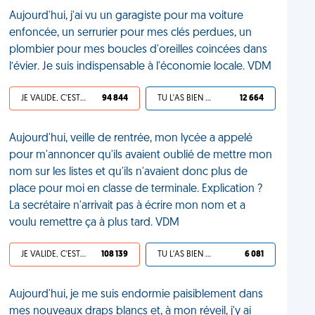
Aujourd'hui, j'ai vu un garagiste pour ma voiture
enfoncée, un serrurier pour mes clés perdues, un
plombier pour mes boucles d'oreilles coincées dans
l’évier. Je suis indispensable à l'économie locale. VDM
JE VALIDE, C'EST UNE VDM
94 844
TU L'AS BIEN MÉRITÉ
12 664
Aujourd'hui, veille de rentrée, mon lycée a appelé
pour m'annoncer qu'ils avaient oublié de mettre mon
nom sur les listes et qu'ils n'avaient donc plus de
place pour moi en classe de terminale. Explication ?
La secrétaire n'arrivait pas à écrire mon nom et a
voulu remettre ça à plus tard. VDM
JE VALIDE, C'EST UNE VDM
108 139
TU L'AS BIEN MÉRITÉ
6 081
Aujourd'hui, je me suis endormie paisiblement dans
mes nouveaux draps blancs et, à mon réveil, j'y ai