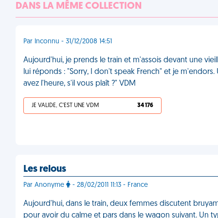
DANS LA MÊME COLLECTION
Par Inconnu - 31/12/2008 14:51
Aujourd'hui, je prends le train et m'assois devant une vie
lui réponds : "Sorry, I don't speak French" et je m'endors.
avez l'heure, s'il vous plaît ?" VDM
JE VALIDE, C'EST UNE VDM
34 176
Les relous
Par Anonyme
- 28/02/2011 11:13 - France
Aujourd'hui, dans le train, deux femmes discutent bruya
pour avoir du calme et pars dans le wagon suivant. Un ty