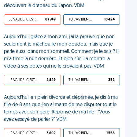
découvert le drapeau du Japon. VDM
JE VALIDE, C'EST UNE VDM
87 749
TU L'AS BIEN MÉRITÉ
10 424
Aujourd'hui, grâce à mon ami, j'ai la preuve que non
seulement je mâchouille mon doudou, mais que je
parle aussi dans mon sommeil. Comment je le sais ? Il
m'a filmé la nuit dernière. Et bien sûr, il a montré la
vidéo à ses potes qui ne le croyaient pas. VDM
JE VALIDE, C'EST UNE VDM
2 849
TU L'AS BIEN MÉRITÉ
352
Aujourd'hui, en plein divorce et déprimée, je dis à ma
fille de 8 ans que j’en ai marre de me disputer tout le
temps avec son père. Réponse de ma fille : "Vous
avez essayé de parler ?" VDM
JE VALIDE, C'EST UNE VDM
3 602
TU L'AS BIEN MÉRITÉ
1 558