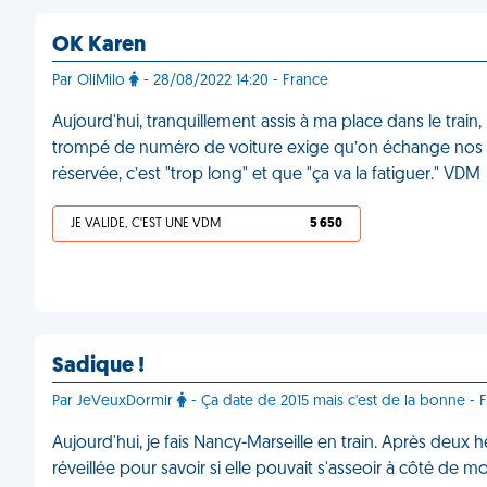
OK Karen
Par OliMilo
- 28/08/2022 14:20 - France
Aujourd'hui, tranquillement assis à ma place dans le tra
trompé de numéro de voiture exige qu’on échange nos pla
réservée, c’est "trop long" et que "ça va la fatiguer." VDM
JE VALIDE, C'EST UNE VDM
5 650
Sadique !
Par JeVeuxDormir
- Ça date de 2015 mais c'est de la bonne - F
Aujourd'hui, je fais Nancy-Marseille en train. Après deu
réveillée pour savoir si elle pouvait s'asseoir à côté de 