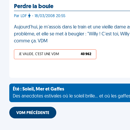
Perdre la boule
Par LDF
- 18/03/2008 20:55
Aujourd'hui, je m'assois dans le train et une vieille dame
problème, et elle se met à beugler : "Willy ! C'est toi, Wil
comme ça. VDM
JE VALIDE, C'EST UNE VDM
40 962
Été : Soleil, Mer et Gaffes
Des anecdotes estivales où le soleil brille... et où les gaffe
VDM PRÉCÉDENTE