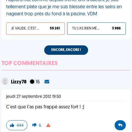
Aujourd'hui, comme depuis trente ans d'ailleurs, je suis
tellement plate que je me suis blessée entre les seins en
nageant trop près du fond à la piscine. VDM
JE VALIDE, C'EST UNE VDM
59 261
TU L'AS BIEN MÉRITÉ
3 986
ENCORE, ENCORE !
TOP COMMENTAIRES
Lizzy78
16
jeudi 27 septembre 2012 19:50
C'est que t'as pas frappé assez fort ! ;)
444
6