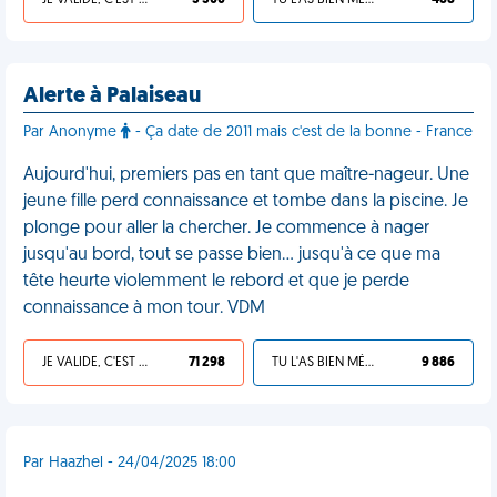
JE VALIDE, C'EST UNE VDM
3 300
TU L'AS BIEN MÉRITÉ
488
Alerte à Palaiseau
Par Anonyme
- Ça date de 2011 mais c'est de la bonne - France
Aujourd'hui, premiers pas en tant que maître-nageur. Une
jeune fille perd connaissance et tombe dans la piscine. Je
plonge pour aller la chercher. Je commence à nager
jusqu'au bord, tout se passe bien… jusqu'à ce que ma
tête heurte violemment le rebord et que je perde
connaissance à mon tour. VDM
JE VALIDE, C'EST UNE VDM
71 298
TU L'AS BIEN MÉRITÉ
9 886
Par Haazhel - 24/04/2025 18:00