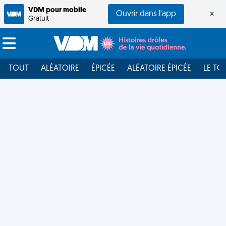
VDM pour mobile
Ouvrir dans l'app
×
Gratuit
TOUT
ALÉATOIRE
ÉPICÉE
ALÉATOIRE ÉPICÉE
LE TO