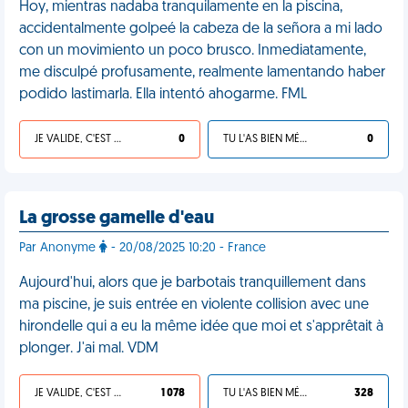
Hoy, mientras nadaba tranquilamente en la piscina,
accidentalmente golpeé la cabeza de la señora a mi lado
con un movimiento un poco brusco. Inmediatamente,
me disculpé profusamente, realmente lamentando haber
podido lastimarla. Ella intentó ahogarme. FML
JE VALIDE, C'EST UNE VDM
0
TU L'AS BIEN MÉRITÉ
0
La grosse gamelle d'eau
Par Anonyme
- 20/08/2025 10:20 - France
Aujourd'hui, alors que je barbotais tranquillement dans
ma piscine, je suis entrée en violente collision avec une
hirondelle qui a eu la même idée que moi et s'apprêtait à
plonger. J'ai mal. VDM
JE VALIDE, C'EST UNE VDM
1 078
TU L'AS BIEN MÉRITÉ
328