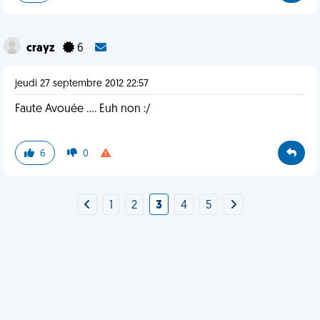
crayz
6
jeudi 27 septembre 2012 22:57
Faute Avouée .... Euh non :/
6
0
1
2
3
4
5