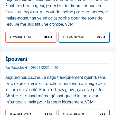
Aujourd'hui, une charmante demoiselle arrive a la piscine.
Étant très bon nageur, je décide de l'impressionner en
faisant un papillon. Au bout de même pas cinq mètres, le
maître-nageur arrive en catastrophe pour me sortir de
l'eau. Je me suis fait une crampe. VDM
JE VALIDE, C'EST UNE VDM
41 814
TU L'AS BIEN MÉRITÉ
20 913
Épouvant
Par Patoche
- 09/06/2022 14:20
Aujourd'hui, piscine. Je nage tranquillement quand, sans
faire exprès, ma main touche la personne qui nage dans
le couloir d'à côté. Bon, c'est pas grave, ça arrive parfois…
Ah si, c'est quand même gênant quand le monsieur
m'attrape la main pour la serrer légèrement. VDM