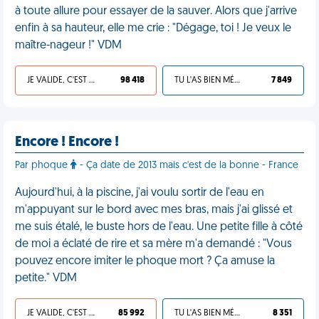
à toute allure pour essayer de la sauver. Alors que j'arrive
enfin à sa hauteur, elle me crie : "Dégage, toi ! Je veux le
maître-nageur !" VDM
JE VALIDE, C'EST UNE VDM
98 418
TU L'AS BIEN MÉRITÉ
7 849
Encore ! Encore !
Par phoque
- Ça date de 2013 mais c'est de la bonne - France
Aujourd'hui, à la piscine, j'ai voulu sortir de l'eau en
m'appuyant sur le bord avec mes bras, mais j'ai glissé et
me suis étalé, le buste hors de l'eau. Une petite fille à côté
de moi a éclaté de rire et sa mère m'a demandé : "Vous
pouvez encore imiter le phoque mort ? Ça amuse la
petite." VDM
JE VALIDE, C'EST UNE VDM
85 992
TU L'AS BIEN MÉRITÉ
8 351