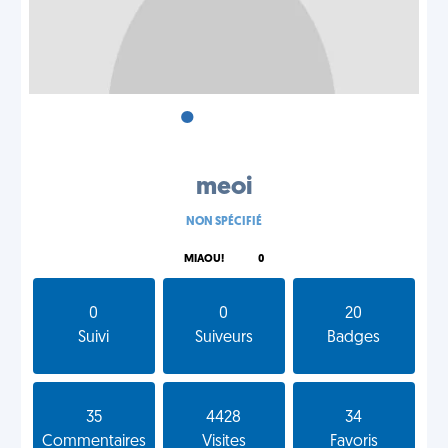
•
•
•
meoi
NON SPÉCIFIÉ
MIAOU!
0
0
0
20
Suivi
Suiveurs
Badges
35
4428
34
Commentaires
Visites
Favoris