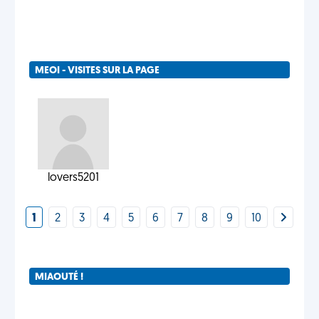
MEOI - VISITES SUR LA PAGE
lovers5201
1
2
3
4
5
6
7
8
9
10
MIAOUTÉ !