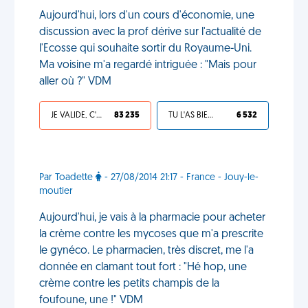
Aujourd'hui, lors d'un cours d'économie, une
discussion avec la prof dérive sur l'actualité de
l'Ecosse qui souhaite sortir du Royaume-Uni.
Ma voisine m'a regardé intriguée : "Mais pour
aller où ?" VDM
JE VALIDE, C'EST UNE VDM
83 235
TU L'AS BIEN MÉRITÉ
6 532
Par Toadette
- 27/08/2014 21:17 - France - Jouy-le-
moutier
Aujourd'hui, je vais à la pharmacie pour acheter
la crème contre les mycoses que m'a prescrite
le gynéco. Le pharmacien, très discret, me l'a
donnée en clamant tout fort : "Hé hop, une
crème contre les petits champis de la
foufoune, une !" VDM