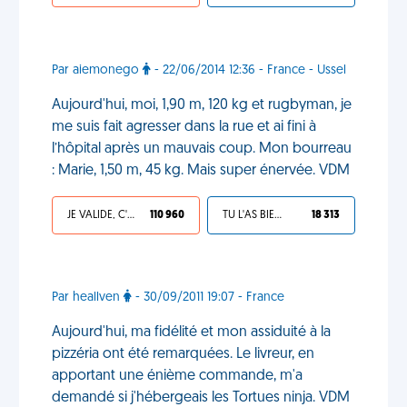
Par aiemonego
- 22/06/2014 12:36 - France - Ussel
Aujourd'hui, moi, 1,90 m, 120 kg et rugbyman, je
me suis fait agresser dans la rue et ai fini à
l’hôpital après un mauvais coup. Mon bourreau
: Marie, 1,50 m, 45 kg. Mais super énervée. VDM
JE VALIDE, C'EST UNE VDM
110 960
TU L'AS BIEN MÉRITÉ
18 313
Par heallven
- 30/09/2011 19:07 - France
Aujourd'hui, ma fidélité et mon assiduité à la
pizzéria ont été remarquées. Le livreur, en
apportant une énième commande, m'a
demandé si j'hébergeais les Tortues ninja. VDM