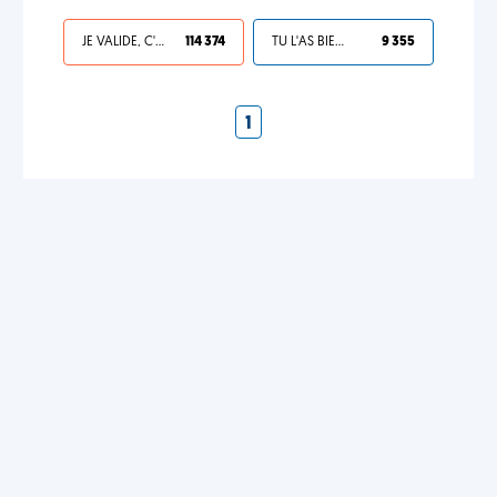
JE VALIDE, C'EST UNE VDM
114 374
TU L'AS BIEN MÉRITÉ
9 355
1