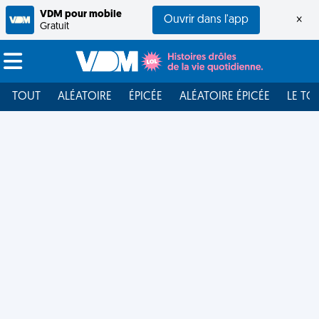
VDM pour mobile
Ouvrir dans l'app
×
Gratuit
TOUT
ALÉATOIRE
ÉPICÉE
ALÉATOIRE ÉPICÉE
LE TO