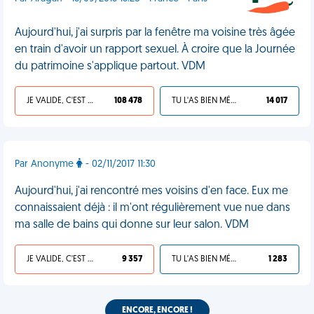
Aujourd'hui, j'ai surpris par la fenêtre ma voisine très âgée
en train d'avoir un rapport sexuel. À croire que la Journée
du patrimoine s'applique partout. VDM
JE VALIDE, C'EST UNE VDM
108 478
TU L'AS BIEN MÉRITÉ
14 017
Par Anonyme
- 02/11/2017 11:30
Aujourd'hui, j'ai rencontré mes voisins d'en face. Eux me
connaissaient déjà : il m'ont régulièrement vue nue dans
ma salle de bains qui donne sur leur salon. VDM
JE VALIDE, C'EST UNE VDM
9 357
TU L'AS BIEN MÉRITÉ
1 283
ENCORE, ENCORE !