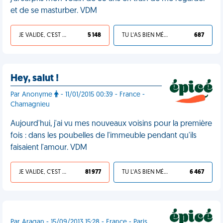
et de se masturber. VDM
JE VALIDE, C'EST UNE VDM
5 148
TU L'AS BIEN MÉRITÉ
687
Hey, salut !
Par Anonyme
- 11/01/2015 00:39 - France -
Chamagnieu
Aujourd'hui, j'ai vu mes nouveaux voisins pour la première
fois : dans les poubelles de l'immeuble pendant qu'ils
faisaient l'amour. VDM
JE VALIDE, C'EST UNE VDM
81 977
TU L'AS BIEN MÉRITÉ
6 467
Par Aragan - 15/09/2013 15:28 - France - Paris