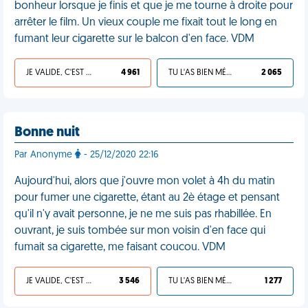
bonheur lorsque je finis et que je me tourne à droite pour
arrêter le film. Un vieux couple me fixait tout le long en
fumant leur cigarette sur le balcon d'en face. VDM
JE VALIDE, C'EST UNE VDM
4 961
TU L'AS BIEN MÉRITÉ
2 065
Bonne nuit
Par Anonyme
- 25/12/2020 22:16
Aujourd'hui, alors que j'ouvre mon volet à 4h du matin
pour fumer une cigarette, étant au 2è étage et pensant
qu'il n'y avait personne, je ne me suis pas rhabillée. En
ouvrant, je suis tombée sur mon voisin d'en face qui
fumait sa cigarette, me faisant coucou. VDM
JE VALIDE, C'EST UNE VDM
3 546
TU L'AS BIEN MÉRITÉ
1 277