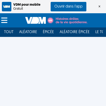
VDM pour mobile
Ouvrir dans l'app
×
Gratuit
TOUT
ALÉATOIRE
ÉPICÉE
ALÉATOIRE ÉPICÉE
LE TO