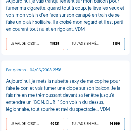
Aujourd'hui, je vais tranquillement sur mon balcon pour
fumer ma cigarette, quand tout à coup, je lève les yeux et
vois mon voisin d'en face sur son canapé en train de se
faire un plaisir solitaire. Il a croisé mon regard et il est parti
en courant tout nu et en rigolant. VDM
JE VALIDE, C'EST UNE VDM
11 829
TU L'AS BIEN MÉRITÉ
1 134
Par gabess - 04/06/2008 21:58
Aujourd'hui, je mets la nuisette sexy de ma copine pour
faire le con et vais fumer une clope sur son balcon. Je la
fais rire en me trémoussant devant sa fenêtre jusqu'à
entendre un "BONJOUR !" Son voisin du dessus,
légionnaire, tout sourire et ravi du spectacle... VDM
JE VALIDE, C'EST UNE VDM
40 121
TU L'AS BIEN MÉRITÉ
14 999