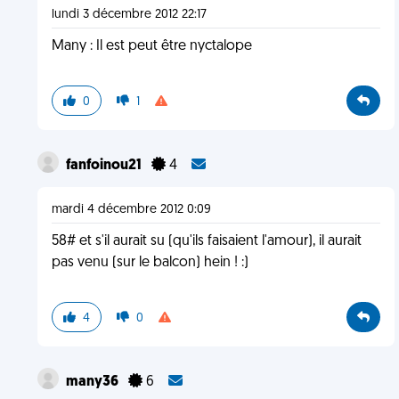
lundi 3 décembre 2012 22:17
Many : Il est peut être nyctalope
0
1
fanfoinou21
4
mardi 4 décembre 2012 0:09
58# et s'il aurait su (qu'ils faisaient l'amour), il aurait
pas venu (sur le balcon) hein ! :)
4
0
many36
6