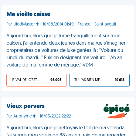
Ma vieille caisse
Par UledMaster
- 10/08/2014 01:49 - France - Saint-aygulf
Aujourd'hui, alors que je fume tranquillement sur mon
balcon, j'ai entendu deux jeunes dans ma rue s'imaginer
propriétaires de voitures de luxe garées là : "Voiture du
lundi, du mardi..." Puis en désignant ma voiture : "Ah ah,
voiture de ma femme de ménage." VDM
JE VALIDE, C'EST UNE VDM
98 003
TU L'AS BIEN MÉRITÉ
10 618
Vieux pervers
Par Anonyme
- 18/03/2022 22:22
Aujourd'hui, alors que je nettoyais le toit de ma véranda,
j'ai surpris mon voisin de 88 ans en train de me regarder