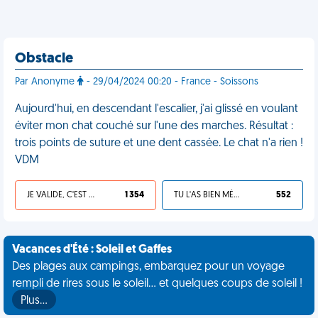
Obstacle
Par Anonyme
- 29/04/2024 00:20 - France - Soissons
Aujourd'hui, en descendant l'escalier, j'ai glissé en voulant
éviter mon chat couché sur l'une des marches. Résultat :
trois points de suture et une dent cassée. Le chat n'a rien !
VDM
JE VALIDE, C'EST UNE VDM
1 354
TU L'AS BIEN MÉRITÉ
552
Vacances d'Été : Soleil et Gaffes
Des plages aux campings, embarquez pour un voyage
rempli de rires sous le soleil... et quelques coups de soleil !
Plus…