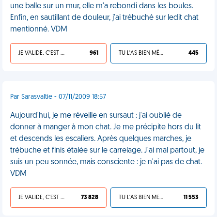
une balle sur un mur, elle m'a rebondi dans les boules.
Enfin, en sautillant de douleur, j'ai trébuché sur ledit chat
mentionné. VDM
JE VALIDE, C'EST UNE VDM
961
TU L'AS BIEN MÉRITÉ
445
Par Sarasvaltie - 07/11/2009 18:57
Aujourd'hui, je me réveille en sursaut : j'ai oublié de
donner à manger à mon chat. Je me précipite hors du lit
et descends les escaliers. Après quelques marches, je
trébuche et finis étalée sur le carrelage. J'ai mal partout, je
suis un peu sonnée, mais consciente : je n'ai pas de chat.
VDM
JE VALIDE, C'EST UNE VDM
73 828
TU L'AS BIEN MÉRITÉ
11 553