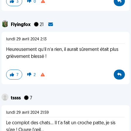
3
0
Flyingfox
21
lundi 29 avril 2024 2:13
Heureusement qu’il n’a rien, il aurait sûrement était plus
grièvement blessé !
7
2
tssss
7
lundi 29 avril 2024 21:59
Le complot des chats... Il t'a fait un croche patte, je sis
sûre ! Ouvre l'œil...