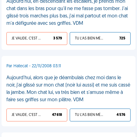
Aujourd'hui, en descendant les escaliers, je prends mon
chat dans les bras pour qu'il ne me fasse pas tomber. J'ai
glissé trois marches plus bas, j'ai mal partout et mon chat
m'a défigurée avec ses griffes. VDM
JE VALIDE, C'EST UNE VDM
3 579
TU L'AS BIEN MÉRITÉ
725
Par Hatecat - 22/11/2008 03:11
Aujourd'hui, alors que je déambulais chez moi dans le
noir, j'ai glissé sur mon chat (noir lui aussi) et me suis cassé
la jambe. Mon chat lui, va très bien et s'amuse même à
faire ses griffes sur mon plâtre. VDM
JE VALIDE, C'EST UNE VDM
47 618
TU L'AS BIEN MÉRITÉ
4 576