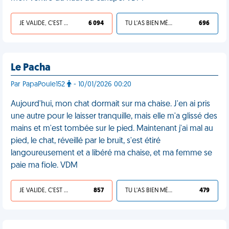
JE VALIDE, C'EST UNE VDM
6 094
TU L'AS BIEN MÉRITÉ
696
Le Pacha
Par PapaPoule152
- 10/01/2026 00:20
Aujourd'hui, mon chat dormait sur ma chaise. J'en ai pris
une autre pour le laisser tranquille, mais elle m'a glissé des
mains et m'est tombée sur le pied. Maintenant j'ai mal au
pied, le chat, réveillé par le bruit, s'est étiré
langoureusement et a libéré ma chaise, et ma femme se
paie ma fiole. VDM
JE VALIDE, C'EST UNE VDM
857
TU L'AS BIEN MÉRITÉ
479