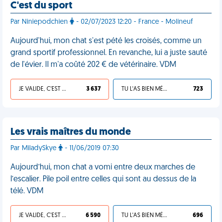
C'est du sport
Par Niniepodchien
- 02/07/2023 12:20 - France - Molineuf
Aujourd'hui, mon chat s'est pété les croisés, comme un
grand sportif professionnel. En revanche, lui a juste sauté
de l'évier. Il m'a coûté 202 € de vétérinaire. VDM
JE VALIDE, C'EST UNE VDM
3 637
TU L'AS BIEN MÉRITÉ
723
Les vrais maîtres du monde
Par MiladySkye
- 11/06/2019 07:30
Aujourd’hui, mon chat a vomi entre deux marches de
l’escalier. Pile poil entre celles qui sont au dessus de la
télé. VDM
JE VALIDE, C'EST UNE VDM
6 590
TU L'AS BIEN MÉRITÉ
696