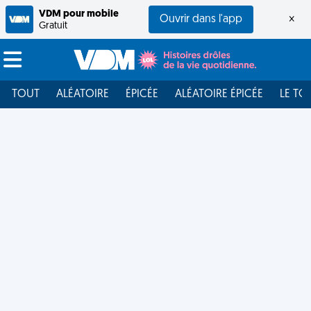
VDM pour mobile
Ouvrir dans l'app
×
Gratuit
TOUT
ALÉATOIRE
ÉPICÉE
ALÉATOIRE ÉPICÉE
LE TO