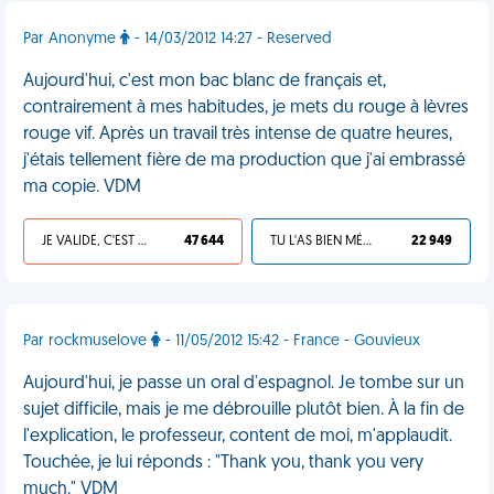
Par Anonyme
- 14/03/2012 14:27 - Reserved
Aujourd'hui, c'est mon bac blanc de français et,
contrairement à mes habitudes, je mets du rouge à lèvres
rouge vif. Après un travail très intense de quatre heures,
j'étais tellement fière de ma production que j'ai embrassé
ma copie. VDM
JE VALIDE, C'EST UNE VDM
47 644
TU L'AS BIEN MÉRITÉ
22 949
Par rockmuselove
- 11/05/2012 15:42 - France - Gouvieux
Aujourd'hui, je passe un oral d'espagnol. Je tombe sur un
sujet difficile, mais je me débrouille plutôt bien. À la fin de
l'explication, le professeur, content de moi, m'applaudit.
Touchée, je lui réponds : "Thank you, thank you very
much." VDM