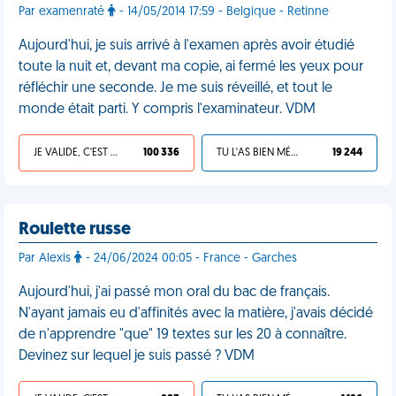
Par examenraté
- 14/05/2014 17:59 - Belgique - Retinne
Aujourd'hui, je suis arrivé à l'examen après avoir étudié
toute la nuit et, devant ma copie, ai fermé les yeux pour
réfléchir une seconde. Je me suis réveillé, et tout le
monde était parti. Y compris l'examinateur. VDM
JE VALIDE, C'EST UNE VDM
100 336
TU L'AS BIEN MÉRITÉ
19 244
Roulette russe
Par Alexis
- 24/06/2024 00:05 - France - Garches
Aujourd'hui, j'ai passé mon oral du bac de français.
N'ayant jamais eu d'affinités avec la matière, j'avais décidé
de n'apprendre "que" 19 textes sur les 20 à connaître.
Devinez sur lequel je suis passé ? VDM