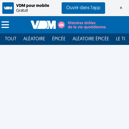
VDM pour mobile
Ouvrir dans l'app
×
Gratuit
TOUT
ALÉATOIRE
ÉPICÉE
ALÉATOIRE ÉPICÉE
LE TO