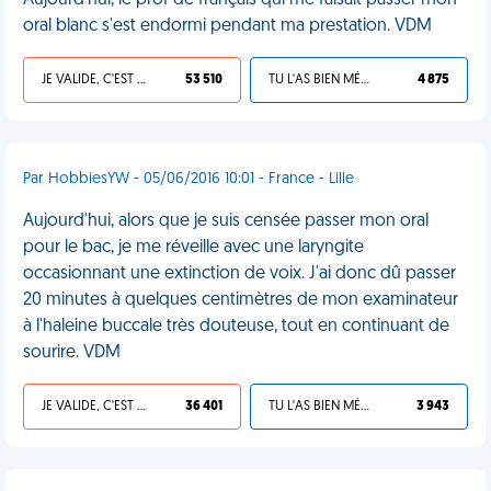
Aujourd'hui, le prof de français qui me faisait passer mon
oral blanc s'est endormi pendant ma prestation. VDM
JE VALIDE, C'EST UNE VDM
53 510
TU L'AS BIEN MÉRITÉ
4 875
Par HobbiesYW - 05/06/2016 10:01 - France - Lille
Aujourd'hui, alors que je suis censée passer mon oral
pour le bac, je me réveille avec une laryngite
occasionnant une extinction de voix. J'ai donc dû passer
20 minutes à quelques centimètres de mon examinateur
à l'haleine buccale très douteuse, tout en continuant de
sourire. VDM
JE VALIDE, C'EST UNE VDM
36 401
TU L'AS BIEN MÉRITÉ
3 943