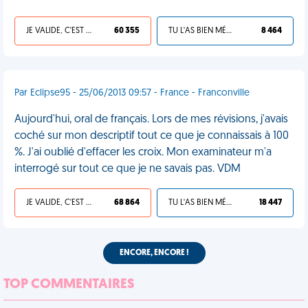
JE VALIDE, C'EST UNE VDM
60 355
TU L'AS BIEN MÉRITÉ
8 464
Par Eclipse95 - 25/06/2013 09:57 - France - Franconville
Aujourd'hui, oral de français. Lors de mes révisions, j'avais
coché sur mon descriptif tout ce que je connaissais à 100
%. J'ai oublié d'effacer les croix. Mon examinateur m'a
interrogé sur tout ce que je ne savais pas. VDM
JE VALIDE, C'EST UNE VDM
68 864
TU L'AS BIEN MÉRITÉ
18 447
ENCORE, ENCORE !
TOP COMMENTAIRES