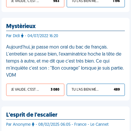
JE VALIDE, C'EST UNE VDM
983
TU L'AS BIEN MÉRITÉ
1 196
Mystèrieux
Par Didi
- 04/07/2022 16:20
Aujourd'hui, je passe mon oral du bac de français.
L'entretien se passe bien, l'examinatrice hoche la tête de
temps à autre, et me dit que c'est très bien. Ce qui
m'inquiète c'est son : "Bon courage" lorsque je suis partie.
VDM
JE VALIDE, C'EST UNE VDM
3 080
TU L'AS BIEN MÉRITÉ
489
L'esprit de l'escalier
Par Anonyme
- 08/02/2025 06:05 - France - Le Cannet