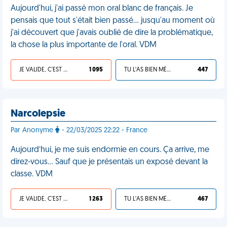
Aujourd'hui, j'ai passé mon oral blanc de français. Je
pensais que tout s'était bien passé… jusqu'au moment où
j'ai découvert que j'avais oublié de dire la problématique,
la chose la plus importante de l'oral. VDM
JE VALIDE, C'EST UNE VDM
1 095
TU L'AS BIEN MÉRITÉ
447
Narcolepsie
Par Anonyme
- 22/03/2025 22:22 - France
Aujourd’hui, je me suis endormie en cours. Ça arrive, me
direz-vous… Sauf que je présentais un exposé devant la
classe. VDM
JE VALIDE, C'EST UNE VDM
1 263
TU L'AS BIEN MÉRITÉ
467