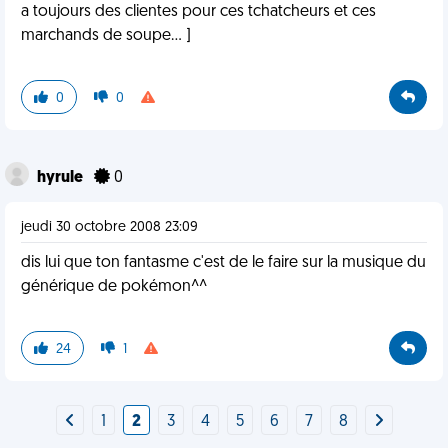
a toujours des clientes pour ces tchatcheurs et ces
marchands de soupe... ]
0
0
hyrule
0
jeudi 30 octobre 2008 23:09
dis lui que ton fantasme c'est de le faire sur la musique du
générique de pokémon^^
24
1
1
2
3
4
5
6
7
8