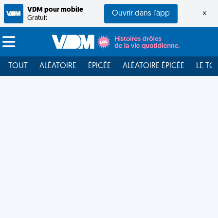
VDM pour mobile
Ouvrir dans l'app
×
Gratuit
TOUT
ALÉATOIRE
ÉPICÉE
ALÉATOIRE ÉPICÉE
LE TO