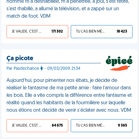
homme m'a déshabillée, m'a pénétrée, a joui, s'est retiré,
s'est rhabillé, a allumé la télévision, et a zappé sur un
match de foot. VDM
JE VALIDE, C'EST UNE VDM
171 302
TU L'AS BIEN MÉRITÉ
18 423
Ça picote
Par Pasdechance
- 09/03/2009 21:34
Aujourd'hui, pour pimenter nos ébats, je décide de
réaliser le fantasme de ma petite amie : faire l'amour dans
les bois. Elle a vite compris la différence entre fantasme et
réalité quand les habitants de la fourmilière sur laquelle
nous étions ont décidé de venir s'éclater avec nous. VDM
JE VALIDE, C'EST UNE VDM
64 675
TU L'AS BIEN MÉRITÉ
9 365