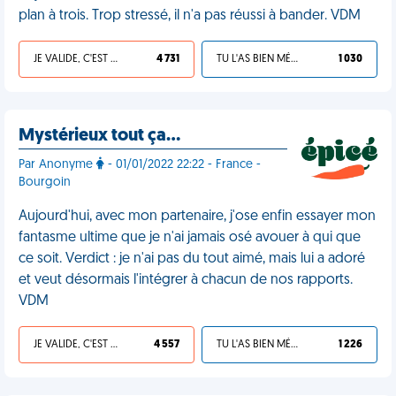
plan à trois. Trop stressé, il n'a pas réussi à bander. VDM
JE VALIDE, C'EST UNE VDM
4 731
TU L'AS BIEN MÉRITÉ
1 030
Mystérieux tout ça…
Par Anonyme
- 01/01/2022 22:22 - France -
Bourgoin
Aujourd'hui, avec mon partenaire, j'ose enfin essayer mon
fantasme ultime que je n'ai jamais osé avouer à qui que
ce soit. Verdict : je n'ai pas du tout aimé, mais lui a adoré
et veut désormais l'intégrer à chacun de nos rapports.
VDM
JE VALIDE, C'EST UNE VDM
4 557
TU L'AS BIEN MÉRITÉ
1 226