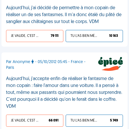
Aujourd'hui, j'ai décidé de permettre à mon copain de
réaliser un de ses fantasmes. Il m'a donc étalé du pâté de
sanglier aux châtaignes sur tout le corps. VDM
JE VALIDE, C'EST UNE VDM
79 111
TU L'AS BIEN MÉRITÉ
10 163
Par Anonyme
- 05/10/2012 05:45 - France -
Paris
Aujourd'hui, j'accepte enfin de réaliser le fantasme de
mon copain : faire l'amour dans une voiture. Il a pensé à
tout, même aux passants qui pourraient nous surprendre.
C'est pourquoi il a décidé qu'on le ferait dans le coffre.
VDM
JE VALIDE, C'EST UNE VDM
66 091
TU L'AS BIEN MÉRITÉ
5 749