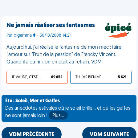
Ne jamais réaliser ses fantasmes
Par bigamma
- 30/10/2008 14:21
Aujourd'hui, j'ai réalisé le fantasme de mon mec : faire
l'amour sur "Fruit de la passion" de Francky Vincent.
Quand il a eu fini, on en était au refrain. VDM
JE VALIDE, C'EST UNE VDM
69 052
TU L'AS BIEN MÉRITÉ
5 621
Été : Soleil, Mer et Gaffes
Des anecdotes estivales où le soleil brille... et où les gaffes
ne sont jamais loin !
Plus…
VDM PRÉCÉDENTE
VDM SUIVANTE