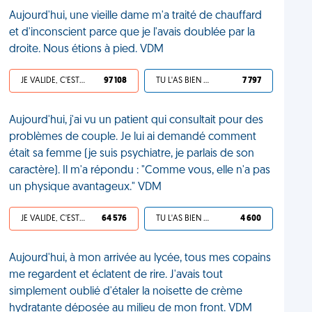
Aujourd'hui, une vieille dame m'a traité de chauffard
et d'inconscient parce que je l'avais doublée par la
droite. Nous étions à pied. VDM
JE VALIDE, C'EST UNE VDM
97 108
TU L'AS BIEN MÉRITÉ
7 797
Aujourd'hui, j'ai vu un patient qui consultait pour des
problèmes de couple. Je lui ai demandé comment
était sa femme (je suis psychiatre, je parlais de son
caractère). Il m'a répondu : "Comme vous, elle n'a pas
un physique avantageux." VDM
JE VALIDE, C'EST UNE VDM
64 576
TU L'AS BIEN MÉRITÉ
4 600
Aujourd'hui, à mon arrivée au lycée, tous mes copains
me regardent et éclatent de rire. J'avais tout
simplement oublié d'étaler la noisette de crème
hydratante déposée au milieu de mon front. VDM