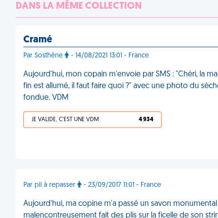
DANS LA MÊME COLLECTION
Cramé
Par Sosthène
- 14/08/2021 13:01 - France
Aujourd'hui, mon copain m'envoie par SMS : "Chéri, la mac
fin est allumé, il faut faire quoi ?" avec une photo du sè
fondue. VDM
JE VALIDE, C'EST UNE VDM
4 934
Par pli à repasser
- 23/09/2017 11:01 - France
Aujourd'hui, ma copine m'a passé un savon monumental a
malencontreusement fait des plis sur la ficelle de son str