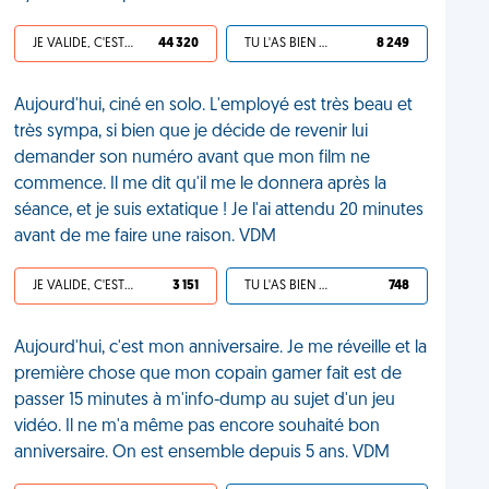
JE VALIDE, C'EST UNE VDM
44 320
TU L'AS BIEN MÉRITÉ
8 249
Aujourd'hui, ciné en solo. L'employé est très beau et
très sympa, si bien que je décide de revenir lui
demander son numéro avant que mon film ne
commence. Il me dit qu'il me le donnera après la
séance, et je suis extatique ! Je l'ai attendu 20 minutes
avant de me faire une raison. VDM
JE VALIDE, C'EST UNE VDM
3 151
TU L'AS BIEN MÉRITÉ
748
Aujourd'hui, c'est mon anniversaire. Je me réveille et la
première chose que mon copain gamer fait est de
passer 15 minutes à m'info-dump au sujet d'un jeu
vidéo. Il ne m'a même pas encore souhaité bon
anniversaire. On est ensemble depuis 5 ans. VDM