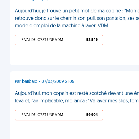
Aujourd'hui, je trouve un petit mot de ma copine : "Mon ch
retrouve donc sur le chemin son pull, son pantalon, ses so
mode d'emploi de la machine à laver. VDM
JE VALIDE, C'EST UNE VDM
52 849
Par balibalo - 07/03/2009 21:05
Aujourd'hui, mon copain est resté scotché devant une émiss
leva et, l'air implacable, me lança : "Va laver mes slips, 
JE VALIDE, C'EST UNE VDM
59 904