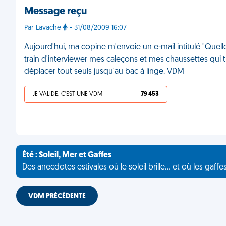
Message reçu
Par Lavache
- 31/08/2009 16:07
Aujourd'hui, ma copine m'envoie un e-mail intitulé "Quell
train d'interviewer mes caleçons et mes chaussettes qui tr
déplacer tout seuls jusqu'au bac à linge. VDM
JE VALIDE, C'EST UNE VDM
79 453
Été : Soleil, Mer et Gaffes
Des anecdotes estivales où le soleil brille... et où les gaffe
VDM PRÉCÉDENTE