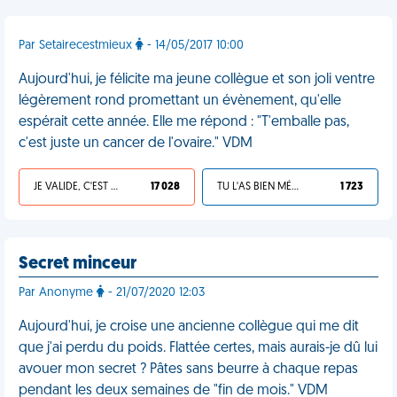
Par Setairecestmieux
- 14/05/2017 10:00
Aujourd'hui, je félicite ma jeune collègue et son joli ventre
légèrement rond promettant un évènement, qu'elle
espérait cette année. Elle me répond : "T'emballe pas,
c'est juste un cancer de l'ovaire." VDM
JE VALIDE, C'EST UNE VDM
17 028
TU L'AS BIEN MÉRITÉ
1 723
Secret minceur
Par Anonyme
- 21/07/2020 12:03
Aujourd'hui, je croise une ancienne collègue qui me dit
que j'ai perdu du poids. Flattée certes, mais aurais-je dû lui
avouer mon secret ? Pâtes sans beurre à chaque repas
pendant les deux semaines de "fin de mois." VDM