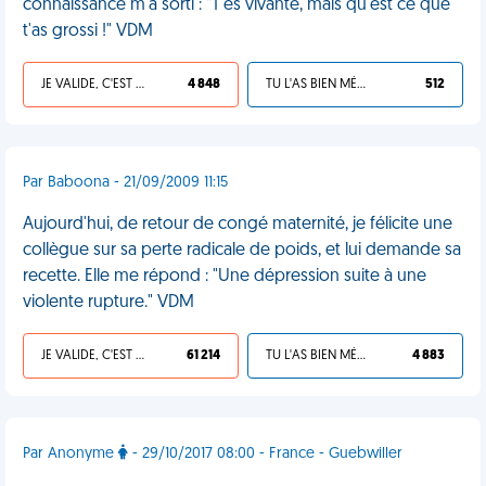
connaissance m'a sorti : "T'es vivante, mais qu'est ce que
t'as grossi !" VDM
JE VALIDE, C'EST UNE VDM
4 848
TU L'AS BIEN MÉRITÉ
512
Par Baboona - 21/09/2009 11:15
Aujourd'hui, de retour de congé maternité, je félicite une
collègue sur sa perte radicale de poids, et lui demande sa
recette. Elle me répond : "Une dépression suite à une
violente rupture." VDM
JE VALIDE, C'EST UNE VDM
61 214
TU L'AS BIEN MÉRITÉ
4 883
Par Anonyme
- 29/10/2017 08:00 - France - Guebwiller