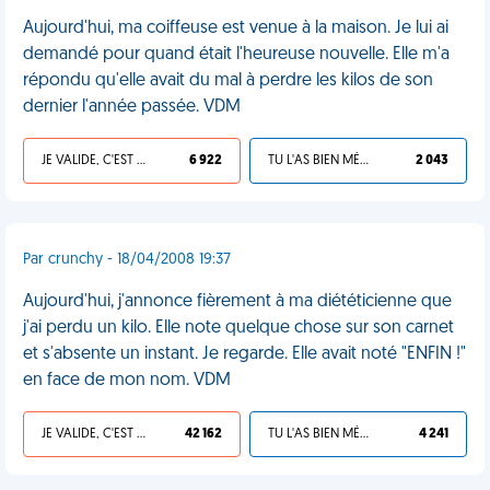
Aujourd'hui, ma coiffeuse est venue à la maison. Je lui ai
demandé pour quand était l'heureuse nouvelle. Elle m'a
répondu qu'elle avait du mal à perdre les kilos de son
dernier l'année passée. VDM
JE VALIDE, C'EST UNE VDM
6 922
TU L'AS BIEN MÉRITÉ
2 043
Par crunchy - 18/04/2008 19:37
Aujourd'hui, j'annonce fièrement à ma diététicienne que
j'ai perdu un kilo. Elle note quelque chose sur son carnet
et s'absente un instant. Je regarde. Elle avait noté "ENFIN !"
en face de mon nom. VDM
JE VALIDE, C'EST UNE VDM
42 162
TU L'AS BIEN MÉRITÉ
4 241