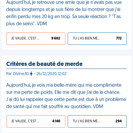
Aujourd'hui, je retrouve une amie que je n'avais pas vue
depuis longtemps et je suis fière de lui montrer que j'ai
enfin perdu mes 20 kg en trop. Sa seule réaction ? "T'as
plus de seins". VDM
JE VALIDE, C'EST UNE VDM
9 602
TU L'AS BIEN MÉRITÉ
772
Critères de beauté de merde
Par Divine30
- 26/12/2020 12:02
Aujourd'hui, je vois ma belle-mère qui me complimente
sur ma perte de poids. Elle me dit que j'ai de la chance.
J'ai dû lui rappeler que cette perte est due à un problème
de santé qui me fait souffrir au quotidien. VDM
JE VALIDE, C'EST UNE VDM
4 140
TU L'AS BIEN MÉRITÉ
294