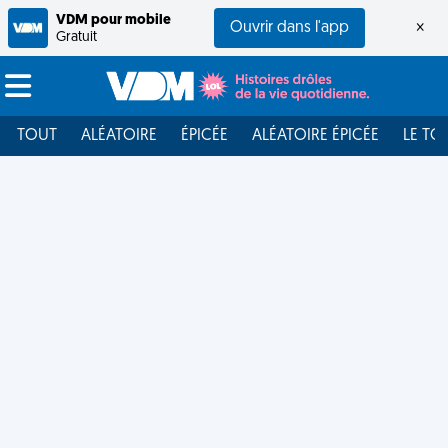
VDM pour mobile
Ouvrir dans l'app
×
Gratuit
TOUT
ALÉATOIRE
ÉPICÉE
ALÉATOIRE ÉPICÉE
LE TO