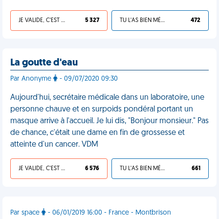
JE VALIDE, C'EST UNE VDM
5 327
TU L'AS BIEN MÉRITÉ
472
La goutte d'eau
Par Anonyme
- 09/07/2020 09:30
Aujourd'hui, secrétaire médicale dans un laboratoire, une
personne chauve et en surpoids pondéral portant un
masque arrive à l'accueil. Je lui dis, "Bonjour monsieur." Pas
de chance, c'était une dame en fin de grossesse et
atteinte d'un cancer. VDM
JE VALIDE, C'EST UNE VDM
6 576
TU L'AS BIEN MÉRITÉ
661
Par space
- 06/01/2019 16:00 - France - Montbrison