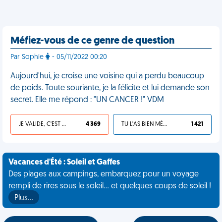
Méfiez-vous de ce genre de question
Par Sophie
- 05/11/2022 00:20
Aujourd'hui, je croise une voisine qui a perdu beaucoup
de poids. Toute souriante, je la félicite et lui demande son
secret. Elle me répond : "UN CANCER !" VDM
JE VALIDE, C'EST UNE VDM
4 369
TU L'AS BIEN MÉRITÉ
1 421
Vacances d'Été : Soleil et Gaffes
Des plages aux campings, embarquez pour un voyage
rempli de rires sous le soleil... et quelques coups de soleil !
Plus…