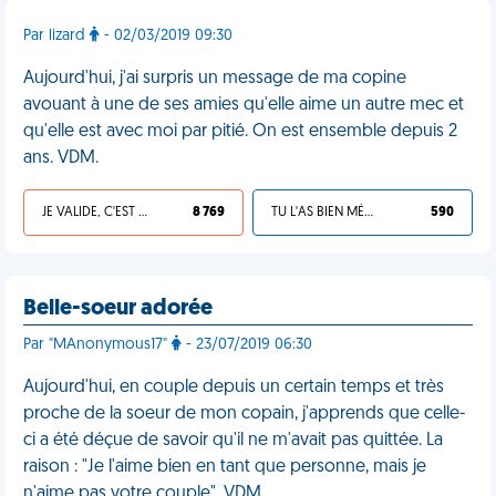
Par lizard
- 02/03/2019 09:30
Aujourd'hui, j'ai surpris un message de ma copine
avouant à une de ses amies qu'elle aime un autre mec et
qu'elle est avec moi par pitié. On est ensemble depuis 2
ans. VDM.
JE VALIDE, C'EST UNE VDM
8 769
TU L'AS BIEN MÉRITÉ
590
Belle-soeur adorée
Par "MAnonymous17"
- 23/07/2019 06:30
Aujourd'hui, en couple depuis un certain temps et très
proche de la soeur de mon copain, j'apprends que celle-
ci a été déçue de savoir qu'il ne m'avait pas quittée. La
raison : "Je l'aime bien en tant que personne, mais je
n'aime pas votre couple". VDM