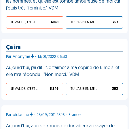
les hommes, et qu'elle est tombé amoureuse de moi car
j'étais très "féminisé." VDM
JE VALIDE, C'EST UNE VDM
4 061
TU L'AS BIEN MÉRITÉ
757
Ça ira
Par Anonyme
- 13/01/2022 06:30
Aujourd'hui, j’ai dit : "Je t’aime" à ma copine de 6 mois, et
elle m’a répondu : "Non merci." VDM
JE VALIDE, C'EST UNE VDM
3 249
TU L'AS BIEN MÉRITÉ
353
Par bidouine
- 25/09/2011 23:16 - France
Aujourd'hui, après six mois de dur labeur à essayer de