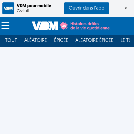
VDM pour mobile
Ouvrir dans l'app
×
Gratuit
TOUT
ALÉATOIRE
ÉPICÉE
ALÉATOIRE ÉPICÉE
LE TO