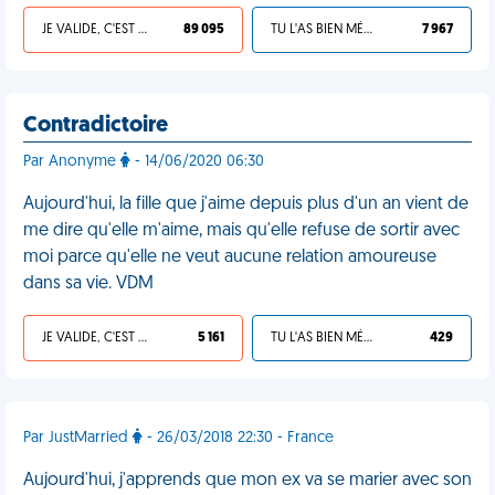
JE VALIDE, C'EST UNE VDM
89 095
TU L'AS BIEN MÉRITÉ
7 967
Contradictoire
Par Anonyme
- 14/06/2020 06:30
Aujourd'hui, la fille que j'aime depuis plus d'un an vient de
me dire qu'elle m'aime, mais qu'elle refuse de sortir avec
moi parce qu'elle ne veut aucune relation amoureuse
dans sa vie. VDM
JE VALIDE, C'EST UNE VDM
5 161
TU L'AS BIEN MÉRITÉ
429
Par JustMarried
- 26/03/2018 22:30 - France
Aujourd'hui, j'apprends que mon ex va se marier avec son