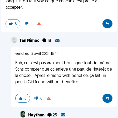
long. Juste il faut voir ce que chacun'e est prêt'e à
accepter.
8
4
Tan Nimac
18
vendredi 5 avril 2024 15:44
Bah, ce n'est pas vraiment bon signe tout de même.
Sans compter que ça enlève une parti de l’intérêt de
la chose... Après le friend with benefice, ça fait un
peu la Girl friend without benefice...
6
6
Haythan
25