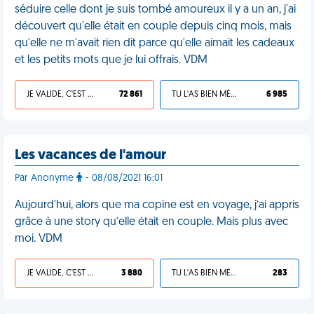
séduire celle dont je suis tombé amoureux il y a un an, j'ai
découvert qu'elle était en couple depuis cinq mois, mais
qu'elle ne m'avait rien dit parce qu'elle aimait les cadeaux
et les petits mots que je lui offrais. VDM
JE VALIDE, C'EST UNE VDM
72 861
TU L'AS BIEN MÉRITÉ
6 985
Les vacances de l'amour
Par Anonyme
- 08/08/2021 16:01
Aujourd'hui, alors que ma copine est en voyage, j’ai appris
grâce à une story qu’elle était en couple. Mais plus avec
moi. VDM
JE VALIDE, C'EST UNE VDM
3 880
TU L'AS BIEN MÉRITÉ
283