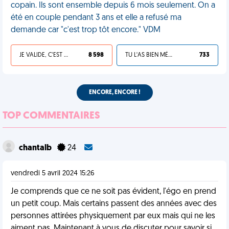
copain. Ils sont ensemble depuis 6 mois seulement. On a
été en couple pendant 3 ans et elle a refusé ma
demande car "c'est trop tôt encore." VDM
JE VALIDE, C'EST UNE VDM
8 598
TU L'AS BIEN MÉRITÉ
733
ENCORE, ENCORE !
TOP COMMENTAIRES
chantalb
24
vendredi 5 avril 2024 15:26
Je comprends que ce ne soit pas évident, l'égo en prend
un petit coup. Mais certains passent des années avec des
personnes attirées physiquement par eux mais qui ne les
aiment pas. Maintenant à vous de discuter pour savoir si