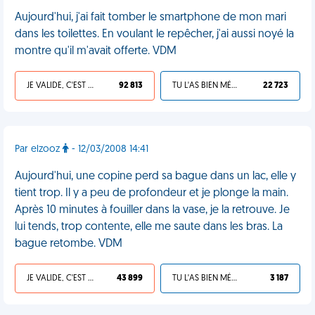
Aujourd'hui, j'ai fait tomber le smartphone de mon mari
dans les toilettes. En voulant le repêcher, j'ai aussi noyé la
montre qu'il m'avait offerte. VDM
JE VALIDE, C'EST UNE VDM
92 813
TU L'AS BIEN MÉRITÉ
22 723
Par elzooz
- 12/03/2008 14:41
Aujourd'hui, une copine perd sa bague dans un lac, elle y
tient trop. Il y a peu de profondeur et je plonge la main.
Après 10 minutes à fouiller dans la vase, je la retrouve. Je
lui tends, trop contente, elle me saute dans les bras. La
bague retombe. VDM
JE VALIDE, C'EST UNE VDM
43 899
TU L'AS BIEN MÉRITÉ
3 187