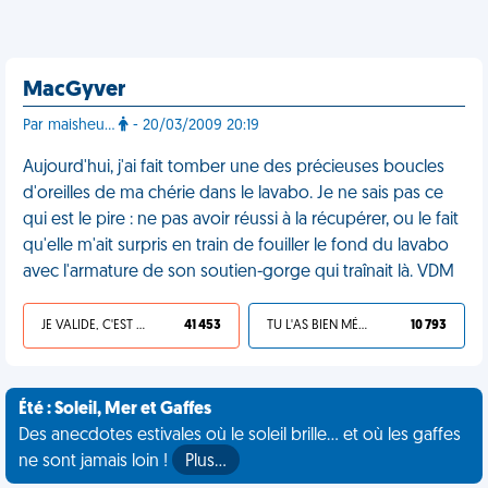
MacGyver
Par maisheu...
- 20/03/2009 20:19
Aujourd'hui, j'ai fait tomber une des précieuses boucles
d'oreilles de ma chérie dans le lavabo. Je ne sais pas ce
qui est le pire : ne pas avoir réussi à la récupérer, ou le fait
qu'elle m'ait surpris en train de fouiller le fond du lavabo
avec l'armature de son soutien-gorge qui traînait là. VDM
JE VALIDE, C'EST UNE VDM
41 453
TU L'AS BIEN MÉRITÉ
10 793
Été : Soleil, Mer et Gaffes
Des anecdotes estivales où le soleil brille... et où les gaffes
ne sont jamais loin !
Plus…