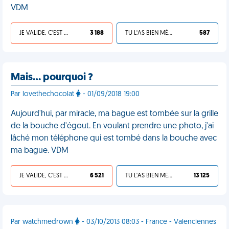
VDM
JE VALIDE, C'EST UNE VDM
3 188
TU L'AS BIEN MÉRITÉ
587
Mais… pourquoi ?
Par lovethechocolat
- 01/09/2018 19:00
Aujourd'hui, par miracle, ma bague est tombée sur la grille
de la bouche d'égout. En voulant prendre une photo, j'ai
lâché mon téléphone qui est tombé dans la bouche avec
ma bague. VDM
JE VALIDE, C'EST UNE VDM
6 521
TU L'AS BIEN MÉRITÉ
13 125
Par watchmedrown
- 03/10/2013 08:03 - France - Valenciennes