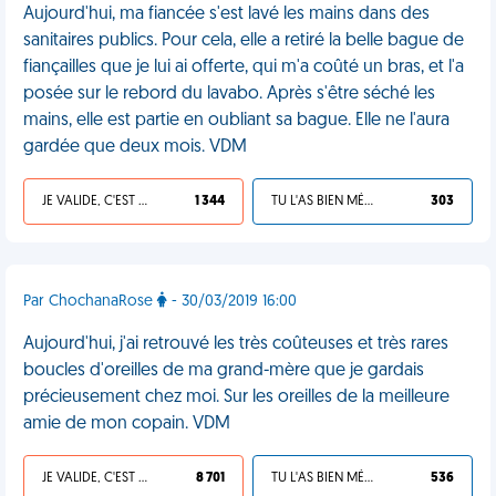
Aujourd'hui, ma fiancée s'est lavé les mains dans des
sanitaires publics. Pour cela, elle a retiré la belle bague de
fiançailles que je lui ai offerte, qui m'a coûté un bras, et l'a
posée sur le rebord du lavabo. Après s'être séché les
mains, elle est partie en oubliant sa bague. Elle ne l'aura
gardée que deux mois. VDM
JE VALIDE, C'EST UNE VDM
1 344
TU L'AS BIEN MÉRITÉ
303
Par ChochanaRose
- 30/03/2019 16:00
Aujourd'hui, j'ai retrouvé les très coûteuses et très rares
boucles d'oreilles de ma grand-mère que je gardais
précieusement chez moi. Sur les oreilles de la meilleure
amie de mon copain. VDM
JE VALIDE, C'EST UNE VDM
8 701
TU L'AS BIEN MÉRITÉ
536