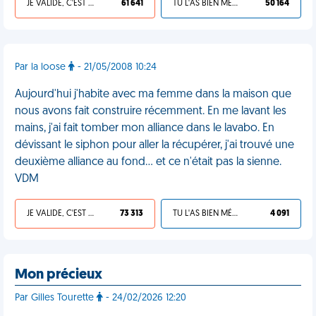
JE VALIDE, C'EST UNE VDM
61 641
TU L'AS BIEN MÉRITÉ
50 164
Par la loose
- 21/05/2008 10:24
Aujourd'hui j'habite avec ma femme dans la maison que
nous avons fait construire récemment. En me lavant les
mains, j'ai fait tomber mon alliance dans le lavabo. En
dévissant le siphon pour aller la récupérer, j'ai trouvé une
deuxième alliance au fond... et ce n'était pas la sienne.
VDM
JE VALIDE, C'EST UNE VDM
73 313
TU L'AS BIEN MÉRITÉ
4 091
Mon précieux
Par Gilles Tourette
- 24/02/2026 12:20