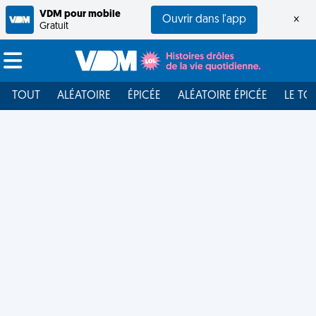
VDM pour mobile
Ouvrir dans l'app
×
Gratuit
TOUT
ALÉATOIRE
ÉPICÉE
ALÉATOIRE ÉPICÉE
LE TO