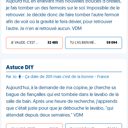
Aujourd'hui, en enlevant mes nouvelles boucles d'oreilles,
je fais tomber un des fermoirs sur le sol. Impossible de le
retrouver. Je décide donc de faire tomber l'autre fermoir
afin de voir où la gravité le fera dévier, pour retrouver
l'autre. Je n'en ai retrouvé aucun. VDM
JE VALIDE, C'EST UNE VDM
32 485
TU L'AS BIEN MÉRITÉ
59 094
Astuce DIY
Par Jo.
- Ça date de 2011 mais c'est de la bonne - France
Aujourd’hui, à la demande de ma copine, je cherche sa
bague de fiançailles qui est tombée dans le lavabo de la
salle de bain. Après une heure de recherche, j’apprends
que c'était juste pour que je débouche le lavabo, "qui
attendait depuis deux semaines." VDM