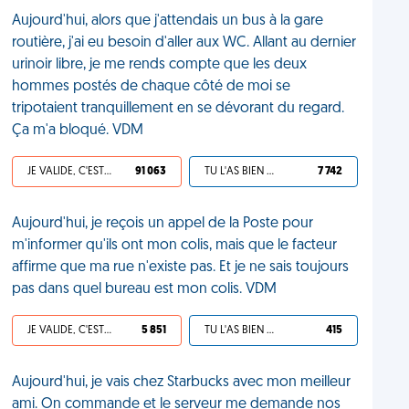
Aujourd'hui, alors que j'attendais un bus à la gare
routière, j'ai eu besoin d'aller aux WC. Allant au dernier
urinoir libre, je me rends compte que les deux
hommes postés de chaque côté de moi se
tripotaient tranquillement en se dévorant du regard.
Ça m'a bloqué. VDM
JE VALIDE, C'EST UNE VDM
91 063
TU L'AS BIEN MÉRITÉ
7 742
Aujourd'hui, je reçois un appel de la Poste pour
m'informer qu'ils ont mon colis, mais que le facteur
affirme que ma rue n'existe pas. Et je ne sais toujours
pas dans quel bureau est mon colis. VDM
JE VALIDE, C'EST UNE VDM
5 851
TU L'AS BIEN MÉRITÉ
415
Aujourd'hui, je vais chez Starbucks avec mon meilleur
ami. On commande et le serveur me demande nos