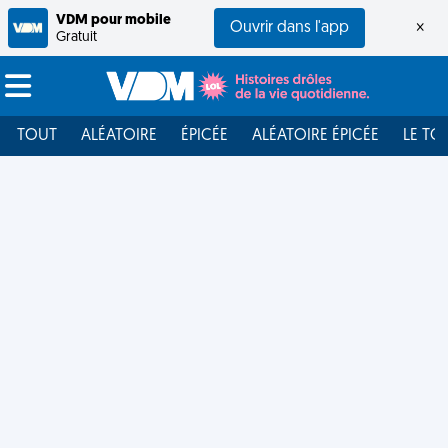
VDM pour mobile
Ouvrir dans l'app
×
Gratuit
TOUT
ALÉATOIRE
ÉPICÉE
ALÉATOIRE ÉPICÉE
LE TO