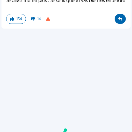
Je dirais même plus : Je sens que tu vas bien les entendre
154
14