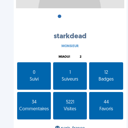
•
•
•
starkdead
MONSIEUR
MIAOU!
2
0
1
12
Suivi
Suiveurs
Badges
34
5221
44
Commentaires
Visites
Favoris