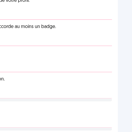
de votre profil.
 accorde au moins un badge.
on.