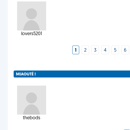
lovers5201
1
2
3
4
5
6
MIAOUTÉ !
thebods