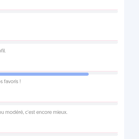
il.
favoris !
é ou modéré, c'est encore mieux.