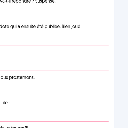
a-t-il répondre ? Suspense.
te qui a ensuite été publiée. Bien joué !
 nous prosternons.
ité -.