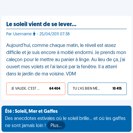
Le soleil vient de se lever…
Par Username
- 25/04/2011 07:38
Aujourd'hui, comme chaque matin, le réveil est assez
difficile et je suis encore à moitié endormi. Je prends mon
caleçon pour le mettre au panier à linge. Au lieu de ça, j'ai
ouvert mes volets et l'ai lancé par la fenêtre. Il a atterri
dans le jardin de ma voisine. VDM
JE VALIDE, C'EST UNE VDM
64 404
TU L'AS BIEN MÉRITÉ
10 415
Été : Soleil, Mer et Gaffes
Des anecdotes estivales où le soleil brille... et où les gaffes
ne sont jamais loin !
Plus…