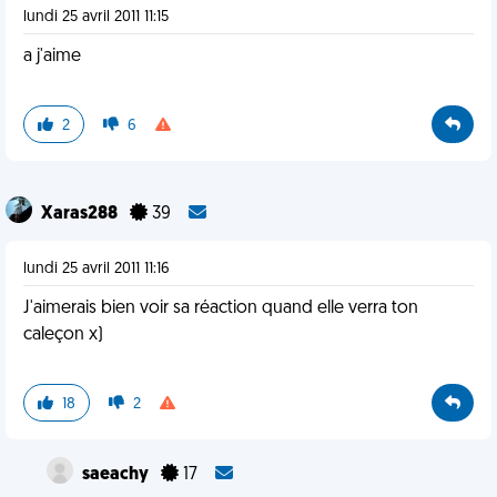
lundi 25 avril 2011 11:15
a j'aime
2
6
Xaras288
39
lundi 25 avril 2011 11:16
J'aimerais bien voir sa réaction quand elle verra ton
caleçon x)
18
2
saeachy
17