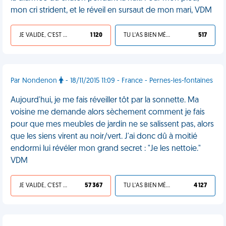
mon cri strident, et le réveil en sursaut de mon mari, VDM
JE VALIDE, C'EST UNE VDM
1 120
TU L'AS BIEN MÉRITÉ
517
Par Nondenon
- 18/11/2015 11:09 - France - Pernes-les-fontaines
Aujourd'hui, je me fais réveiller tôt par la sonnette. Ma
voisine me demande alors sèchement comment je fais
pour que mes meubles de jardin ne se salissent pas, alors
que les siens virent au noir/vert. J'ai donc dû à moitié
endormi lui révéler mon grand secret : "Je les nettoie."
VDM
JE VALIDE, C'EST UNE VDM
57 367
TU L'AS BIEN MÉRITÉ
4 127