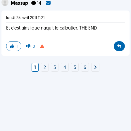
Maxsup
14
lundi 25 avril 2011 11:21
Et c'est ainsi que naquit le calbutier. THE END.
1
0
1
2
3
4
5
6