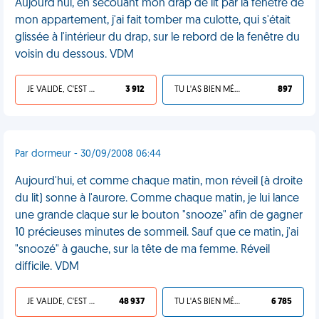
Aujourd'hui, en secouant mon drap de lit par la fenêtre de
mon appartement, j'ai fait tomber ma culotte, qui s'était
glissée à l'intérieur du drap, sur le rebord de la fenêtre du
voisin du dessous. VDM
JE VALIDE, C'EST UNE VDM
3 912
TU L'AS BIEN MÉRITÉ
897
Par dormeur - 30/09/2008 06:44
Aujourd'hui, et comme chaque matin, mon réveil (à droite
du lit) sonne à l'aurore. Comme chaque matin, je lui lance
une grande claque sur le bouton "snooze" afin de gagner
10 précieuses minutes de sommeil. Sauf que ce matin, j'ai
"snoozé" à gauche, sur la tête de ma femme. Réveil
difficile. VDM
JE VALIDE, C'EST UNE VDM
48 937
TU L'AS BIEN MÉRITÉ
6 785