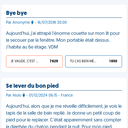
Bye bye
Par Anonyme
- 16/07/2018 20:00
Aujourd'hui, j'ai attrapé l'énorme couette sur mon lit pour
la secouer par la fenêtre. Mon portable était dessus.
J'habite au 6e étage. VDM
JE VALIDE, C'EST UNE VDM
7 629
TU L'AS BIEN MÉRITÉ
1 650
Se lever du bon pied
Par Alulu
- 01/12/2024 06:15 - France
Aujourd'hui, alors que je me réveille difficilement, je vois le
tapis de la salle de bain replié. Je donne un petit coup de
pied pour le replacer. C'était apparemment sans compter
la diarrhée du chaton pendant la nuit. Pour mon pied,