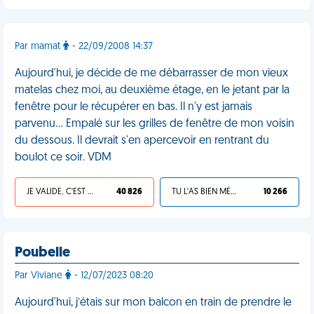
Par mamat
- 22/09/2008 14:37
Aujourd'hui, je décide de me débarrasser de mon vieux
matelas chez moi, au deuxième étage, en le jetant par la
fenêtre pour le récupérer en bas. Il n'y est jamais
parvenu... Empalé sur les grilles de fenêtre de mon voisin
du dessous. Il devrait s'en apercevoir en rentrant du
boulot ce soir. VDM
JE VALIDE, C'EST UNE VDM
40 826
TU L'AS BIEN MÉRITÉ
10 266
Poubelle
Par Viviane
- 12/07/2023 08:20
Aujourd'hui, j’étais sur mon balcon en train de prendre le