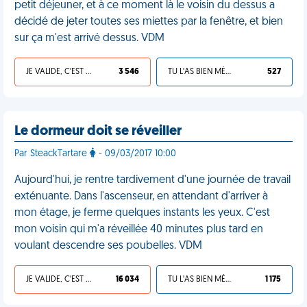
petit déjeuner, et à ce moment là le voisin du dessus a
décidé de jeter toutes ses miettes par la fenêtre, et bien
sur ça m'est arrivé dessus. VDM
JE VALIDE, C'EST UNE VDM
3 546
TU L'AS BIEN MÉRITÉ
527
Le dormeur doit se réveiller
Par SteackTartare
- 09/03/2017 10:00
Aujourd'hui, je rentre tardivement d'une journée de travail
exténuante. Dans l'ascenseur, en attendant d'arriver à
mon étage, je ferme quelques instants les yeux. C'est
mon voisin qui m'a réveillée 40 minutes plus tard en
voulant descendre ses poubelles. VDM
JE VALIDE, C'EST UNE VDM
16 034
TU L'AS BIEN MÉRITÉ
1 175