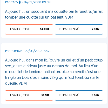
Par Caro
- 16/09/2008 09:09
Aujourd'hui, en secouant ma couette par la fenêtre, j'ai fait
tomber une culotte sur un passant. VDM
JE VALIDE, C'EST UNE VDM
54 090
TU L'AS BIEN MÉRITÉ
7 036
Par mim0za - 27/05/2008 19:35
Aujourd'hui, dans mon lit, j'ouvre un œil et d'un petit coup
sec, je tire le rideau juste au dessus de moi. Au lieu d'un
mince filet de lumière matinal propice au réveil, c'est une
tringle en bois d'au moins 72kg qui m'est tombée sur la
gueule. VDM
JE VALIDE, C'EST UNE VDM
51 301
TU L'AS BIEN MÉRITÉ
5 666