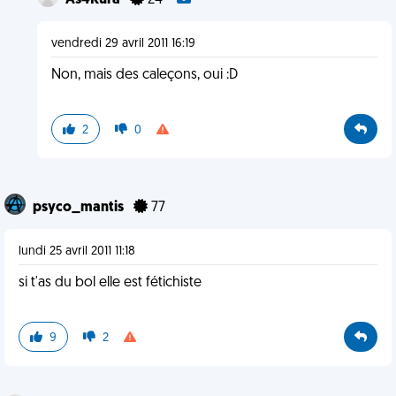
As4Kura
24
vendredi 29 avril 2011 16:19
Non, mais des caleçons, oui :D
2
0
psyco_mantis
77
lundi 25 avril 2011 11:18
si t'as du bol elle est fétichiste
9
2