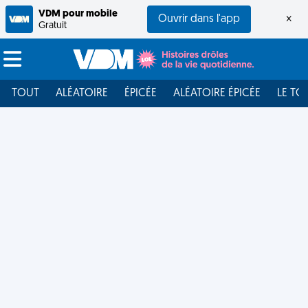
VDM pour mobile
Ouvrir dans l'app
×
Gratuit
TOUT
ALÉATOIRE
ÉPICÉE
ALÉATOIRE ÉPICÉE
LE TO