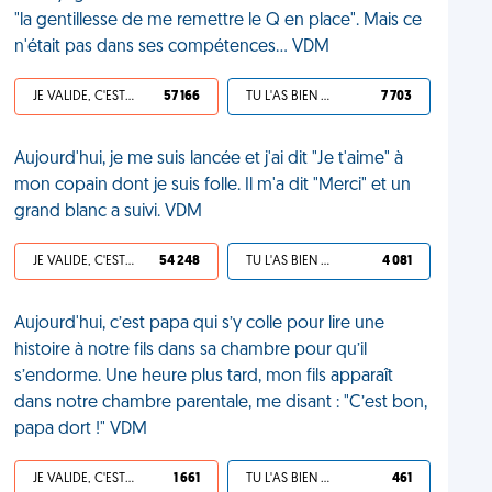
"la gentillesse de me remettre le Q en place". Mais ce
n'était pas dans ses compétences... VDM
JE VALIDE, C'EST UNE VDM
57 166
TU L'AS BIEN MÉRITÉ
7 703
Aujourd'hui, je me suis lancée et j'ai dit "Je t'aime" à
mon copain dont je suis folle. Il m'a dit "Merci" et un
grand blanc a suivi. VDM
JE VALIDE, C'EST UNE VDM
54 248
TU L'AS BIEN MÉRITÉ
4 081
Aujourd'hui, c’est papa qui s’y colle pour lire une
histoire à notre fils dans sa chambre pour qu’il
s’endorme. Une heure plus tard, mon fils apparaît
dans notre chambre parentale, me disant : "C’est bon,
papa dort !" VDM
JE VALIDE, C'EST UNE VDM
1 661
TU L'AS BIEN MÉRITÉ
461