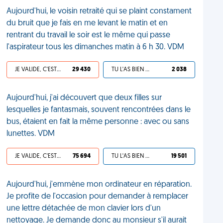
Aujourd'hui, le voisin retraité qui se plaint constament
du bruit que je fais en me levant le matin et en
rentrant du travail le soir est le même qui passe
l'aspirateur tous les dimanches matin à 6 h 30. VDM
JE VALIDE, C'EST UNE VDM
29 430
TU L'AS BIEN MÉRITÉ
2 038
Aujourd'hui, j'ai découvert que deux filles sur
lesquelles je fantasmais, souvent rencontrées dans le
bus, étaient en fait la même personne : avec ou sans
lunettes. VDM
JE VALIDE, C'EST UNE VDM
75 694
TU L'AS BIEN MÉRITÉ
19 501
Aujourd'hui, j'emmène mon ordinateur en réparation.
Je profite de l'occasion pour demander à remplacer
une lettre détachée de mon clavier lors d'un
nettoyage. Je demande donc au monsieur s'il aurait