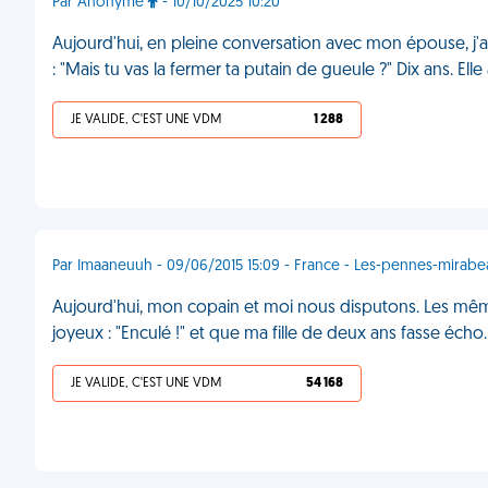
Par Anonyme
- 10/10/2025 10:20
Aujourd'hui, en pleine conversation avec mon épouse, j'ai
: "Mais tu vas la fermer ta putain de gueule ?" Dix ans. Ell
JE VALIDE, C'EST UNE VDM
1 288
Par Imaaneuuh - 09/06/2015 15:09 - France - Les-pennes-mirabe
Aujourd'hui, mon copain et moi nous disputons. Les même 
joyeux : "Enculé !" et que ma fille de deux ans fasse éch
JE VALIDE, C'EST UNE VDM
54 168