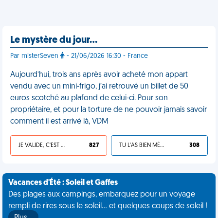
Le mystère du jour…
Par misterSeven
- 21/06/2026 16:30 - France
Aujourd’hui, trois ans après avoir acheté mon appart
vendu avec un mini-frigo, j’ai retrouvé un billet de 50
euros scotché au plafond de celui-ci. Pour son
propriétaire, et pour la torture de ne pouvoir jamais savoir
comment il est arrivé là, VDM
JE VALIDE, C'EST UNE VDM
827
TU L'AS BIEN MÉRITÉ
308
Vacances d'Été : Soleil et Gaffes
Des plages aux campings, embarquez pour un voyage
rempli de rires sous le soleil... et quelques coups de soleil !