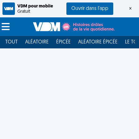
VDM pour mobile
Ouvrir dans l'app
×
Gratuit
TOUT
ALÉATOIRE
ÉPICÉE
ALÉATOIRE ÉPICÉE
LE TO